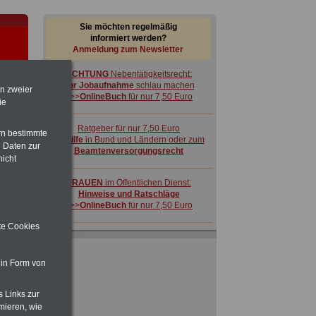
Sie möchten regelmäßig
informiert werden?
Anmeldung zum Newsletter
ACHTUNG
Nebentätigkeitsrecht:
vor Jobaufnahme
schlau machen
en zweier
>>>
OnlineBuch
für nur 7,50 Euro
ie
Ratgeber für nur 7,50 Euro
rn bestimmte
Beihilfe
in Bund und Ländern oder zum
 Daten zur
Beamtenversorgungsrecht
nicht
-
FRAUEN
im Öffentlichen Dienst:
Hinweise und Ratschläge
>>>
OnlineBuch
für nur 7,50 Euro
ite Cookies
 in Form von
 zu
 Öff.
s Links zur
m Jahr
ACHTUNG
Nebentätigkeitsrecht:
mieren, wie
vor Jobaufnahme
schlau machen