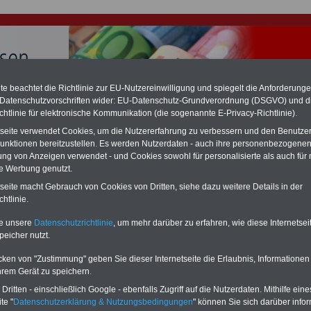
e beachtet die Richtlinie zur EU-Nutzereinwilligung und spiegelt die Anforderung
 Datenschutzvorschriften wider: EU-Datenschutz-Grundverordnung (DSGVO) und d
hlung für Beamte & Ruhestandsbeamte (zu geringe Alimentation)
chtlinie für elektronische Kommunikation (die sogenannte E-Privacy-Richtlinie).
fassungsgericht hat die Landesbesoldung von Berlin für die Jahre 2008 bis
tseite verwendet Cookies, um die Nutzererfahrung zu verbessern und den Benutze
assungswidrig erklärt (Berlin muss bis
März 2027 eine Neuregelung der
unktionen bereitzustellen. Es werden Nutzerdaten - auch ihre personenbezogenen
schließen, die zun hohen Nachzahlungen führen wird). Auch beim Bund
ung von Anzeigen verwendet - und Cookies sowohl für personalisierte als auch für 
hestandsbeamte) wird es hohe Nachzahlungen geben (Medienberichten
en
alle (!) Beamte
zwischen mind.
3.000 und 13.000 Euro
,rechnen. Der INFO
te Werbung genutzt.
hierzu eine Broschüre heraus, die unmittelbar nach dem Beschluss des
tseite macht Gebrauch von Cookies von Dritten, siehe dazu weitere Details in der
s der Bundesregierung vorgelegt wird (wahrscheinlich im Quartal.2026
htlinie.
Vor)Bestellung der Broschüre
.
te unsere
Datenschutzrichtlinie
, um mehr darüber zu erfahren, wie diese Internetse
peicher nutzt.
 Besoldungsgesetz - Übersicht -
cken von "Zustimmung" geben Sie dieser Internetseite die Erlaubnis, Informationen
-ABO
mit drei Ratgebern für nur
PDF-SERVICE: 10 Bücher bzw. eBooks
hrem Gerät zu speichern.
Wissenswertes für Beamtinnen
wichtigen Themen für Beamte und dem
ritten - einschließlich Google - ebenfalls Zugriff auf die Nutzerdaten. Mithilfe eine
 Beamten-versorgungsrecht
Dienst
Zum Komplettpreis von 15 Euro i
te "
Datenschutzerklärung & Nutzungsbedingungen
" können Sie sich darüber infor
 sowie Beihilferecht in Bund und
können Sie zehn Bücher als eBook