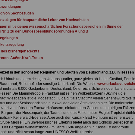
entschädigungen
Zuwendungen
ng von Sachbezügen
hszulagen für hauptamtliche Leiter von Hochschulen
ungen mit eigenen wissenschaftlichen Forschungsbereichen im Sinne der
 Nr. 2 zu den Bundesbesoldungsordnungen A und B
Regelungen
gkeitsregelung
 des bisherigen Rechts
Treten, Außer-Kraft-Treten
eizeit in den schönsten Regionen und Städten von Deutschland, z.B. in Hessen
h Urlaub und dem richtigen Urlaubsquartier, ganz gleich ob Hotel, Gasthof, Pensio
Bauernhof, Reiterhof oder sonstige Unterkunft. Die Website
www.urlaubsverzeichn
et mehr als 6.000 Gastgeber in Deutschland, Österreich, Schweiz oder Italien, u.a. 
Hessen.Die Mainmetropole Frankfurt mit seinen Wolkenkratzern (Skyline), die
adt Wiesbaden ist die Modestadt. Fulda gilt als Stadt mit vielen Sehenswürdigkeit
us und der Schlosspark sind nur zwei der vielen Attraktionen hier. Die malerische
 geziert von hübschen Fachwerkhäusern, einladenden Gassen und quirligen Plätzen
 Burgen, der Hessenpark, der Taunus und das Felsenmeer. Es gibt Tropfsteinhöhl
nalpark Kellerwald-Edersee. Aber auch der Kurpark Bad Homburg ist sehenswert. 
Grube Messel. Ein unvergessliches Erlebnis bietet auch das Schloss Berlepsch in
 Der Bergpark Wilhelmshöhe (im Jahre 1696 angelegt) in Kassel ist der größte
pa's und zählt schon lange zum UNESCO Weltkulturerbe.