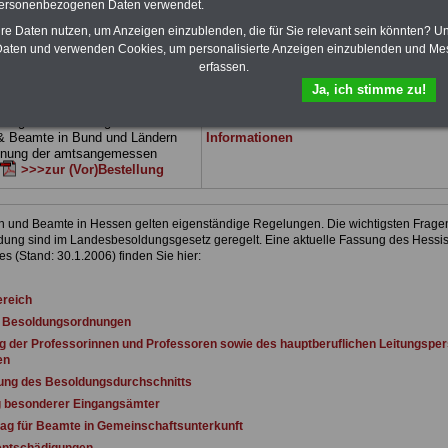
 drei Ratgeber sind übersichtlich
herunterladen, auch für Beschäftigte des
personenbezogenen Daten verwendet.
d erläutern auch komplizierte
Landes Hessen
geeignet: die Bücher
hre Daten nutzen, um Anzeigen einzublenden, die für Sie relevant sein könnten? U
verständlich (auch für
behandeln Beamtenrecht, Besoldung, Beih
aten und verwenden Cookies, um personalisierte Anzeigen einzublenden und Me
nen und Mitarbeiter
des Landes
Beamtenversorgung, Rund ums Geld,
erfassen.
gnet).
Das
BEHÖRDEN-ABO
>>>
Nebentätigkeitsrecht, Frauen im öffentl. D
stellt werden
und Berufseinstieg im öffentlichen Dienst.
Ja, ich stimme zu!
e Broschüre zum vorbestellen:
Man kann die eBooks herunterladen,
tellige Nachzahlungen für
ausdrucken und lesen
>>>mehr
& Beamte in Bund und Ländern
Informationen
dnung der amtsangemessen
>>>zur (Vor)Bestellung
 und Beamte in Hessen gelten eigenständige Regelungen. Die wichtigsten Frage
ung sind im Landesbesoldungsgesetz geregelt. Eine aktuelle Fassung des Hessi
s (Stand: 30.1.2006) finden Sie hier:
ereich
e Besoldungsordnungen
g der Professorinnen und Professoren sowie des hauptberuflichen Leitungspe
en
ung des Besoldungsdurchschnitts
g besonderer Eingangsämter
lag für Beamte in Gemeinschaftsunterkunft