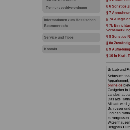
§ 5 Aufwands
Soziale Vorschriften
§ 6 Sonstige 
Trennungsgeldverordnung
§ 7 Anrechnu
§ 7a Ausgleic
Informationen zum Hessischen
§ 7b Einricht
Beamtenrecht
Vorbemerkung
§ 8 Sonstige 
Service und Tipps
§ 8a Zuständi
Kontakt
§ 9 Aufhebung
§ 10 In-Kraft-
Urlaub und Fr
Sehnsucht nac
Appartement, 
online.de
biet
Gastgeber in 
Landeshauptst
Das alte Ratha
Altstadt wird
Schlösser und
und den Natio
zu vergessen 
Witzenhausen.
Bergpark Euro