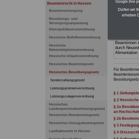
Ländern. Alle
Google ihre 
Beamtenrecht in Hessen
gegliedert un
Dürfen wir I
Beamtenversorgung
Sachverhalte 
erheben D
Mitarbeiterin
Besoldungs- und
Hessen
geei
Versorgungsanpassung
kann hier be
Dienstjubiläumsverordnung
ACHTUNG Neu
Hessische Beihilfenverordnung
Teilweise 5-s
Beamtinnen 
Hessische
durch Neuor
Nebentätigkeitsverordnung
Alimentation
Hessische Urlaubsverordnung
Hessisches Beamtengesetz
Für Beamtinnen
Hessisches Besoldungsgesetz
Beamtenbesold
Besoldungsetze
Sonderzahlungsgesetz
Leistungsprämienverordnung
§ 1 Geltungsb
Leistungszulagenverordnung
§ 2 Hessisch
Hessisches
§ 2a Besoldun
Landespersonalvertretungsgesetz
an Hochschul
Hessisches Reisekostengesetz
§ 2b Bestimm
Hessisches Umzugskostengesetz
§ 3 Festlegun
Laufbahnrecht in Hessen
§ 4 Ortszusch