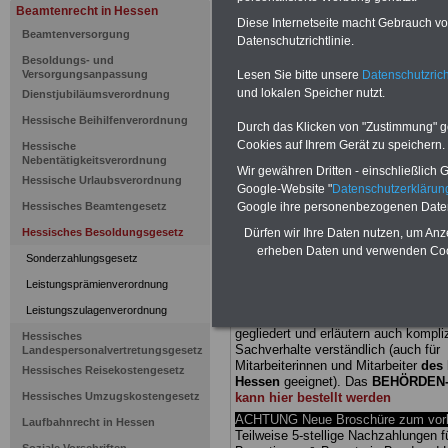
Beamtenrecht in Hessen
Diese Internetseite macht Gebrauch von
Hessisches
Beamtenversorgung
Datenschutzrichtlinie.
Besoldungs- und
Besoldungs
Lesen Sie bitte unsere
Datenschutzrich
Versorgungsanpassung
und lokalen Speicher nutzt.
Dienstjubiläumsverordnung
Ausgleichs
Hessische Beihilfenverordnung
Durch das Klicken von "Zustimmung" geb
Cookies auf Ihrem Gerät zu speichern.
Hessische
hauptamtlic
Nebentätigkeitsverordnung
Wir gewähren Dritten - einschließlich Go
Hessische Urlaubsverordnung
Google-Website "
Datenschutzerkläru
Hochschul
Google ihre personenbezogenen Date
Hessisches Beamtengesetz
Dürfen wir Ihre Daten nutzen, um Anz
Hessisches Besoldungsgesetz
erheben Daten und verwenden Cook
BEHÖRDEN-ABO
mit drei Ratgebern
Sonderzahlungsgesetz
25,00 Euro: Wissenswertes für Bea
Leistungsprämienverordnung
und Beamte, Beamten-versorgungsr
(Bund/Länder) sowie Beihilferecht i
Leistungszulagenverordnung
Ländern. Alle drei Ratgeber sind über
gegliedert und erläutern auch kompliz
Hessisches
Sachverhalte verständlich (auch für
Landespersonalvertretungsgesetz
Mitarbeiterinnen und Mitarbeiter
des 
Hessisches Reisekostengesetz
Hessen
geeignet).
Das
BEHÖRDEN
Hessisches Umzugskostengesetz
kann hier bestellt werden
ACHTUNG Neue Broschüre zum vorb
Laufbahnrecht in Hessen
Teilweise 5-stellige Nachzahlungen f