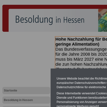
Hohe Nachzahlung für B
geringe Alimentation)
Das Bundesverfassungsgeri
für die Jahre 2008 bis 2020
muss bis
März 2027 eine N
die zun hohen Nachzahlun
(Beamte & Ruhestandsbea
geben (Medienberichten z
Unsere Website beachtet die Richtlini
mind.
3.000 und 13.000 E
europäischer Datenschutzvorschrifte
hierzu eine Broschüre her
Datenschutzrichtlinie für elektronisch
des Gesetzentwurfs der Bu
Startseite
Diese Internetseite verwendet Cookie
(wahrscheinlich im Quarta
Dienste und Funktionen bereitzustell
Broschüre
.
Besoldung in Hessen
Personalisierung von Anzeigen verwende
personalisierte Werbung genutzt.