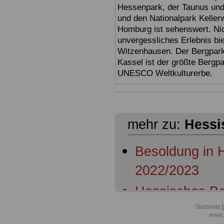
Hessenpark, der Taunus und 
und den Nationalpark Keller
Homburg ist sehenswert. Ni
unvergessliches Erlebnis bi
Witzenhausen. Der Bergpark
Kassel ist der größte Bergp
UNESCO Weltkulturerbe.
mehr zu:
Hessi
Besoldung in
2022/2023
Hessisches Be
Startseite
|
Hessisches Be
www.