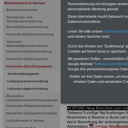
Beamtenrecht in Hessen
Personalisierung von Anzeigen verwende
Hessisches
personalisierte Werbung genutzt.
Beamtenversorgung
Diese Internetseite macht Gebrauch von
Besoldungs- und
Besoldungs
Versorgungsanpassung
Datenschutzrichtlinie.
Dienstjubiläumsverordnung
Anrechnun
Lesen Sie bitte unsere
Datenschutzrich
Hessische Beihilfenverordnung
und lokalen Speicher nutzt.
Hessische
Sachbezüg
Nebentätigkeitsverordnung
Durch das Klicken von "Zustimmung" geb
Cookies auf Ihrem Gerät zu speichern.
Hessische Urlaubsverordnung
Wir gewähren Dritten - einschließlich Go
Hessisches Beamtengesetz
BEHÖRDEN-ABO
mit drei Ratgebern
Google-Website "
Datenschutzerkläru
25,00 Euro: Wissenswertes für Bea
Hessisches Besoldungsgesetz
Google ihre personenbezogenen Date
und Beamte, Beamten-versorgungsr
Sonderzahlungsgesetz
(Bund/Länder) sowie Beihilferecht i
Dürfen wir Ihre Daten nutzen, um Anz
Ländern. Alle drei Ratgeber sind über
Leistungsprämienverordnung
erheben Daten und verwenden Cook
gegliedert und erläutern auch kompliz
Sachverhalte verständlich (auch für
Leistungszulagenverordnung
Mitarbeiterinnen und Mitarbeiter
des 
Hessisches
Hessen
geeignet).
Das
BEHÖRDEN
Landespersonalvertretungsgesetz
kann hier bestellt werden
Hessisches Reisekostengesetz
ACHTUNG Neue Broschüre zum vorb
Teilweise 5-stellige Nachzahlungen f
Hessisches Umzugskostengesetz
Beamtinnen & Beamte in Bund und 
Laufbahnrecht in Hessen
durch Neuordnung der amtsangeme
Alimentation
>>>zur (Vor)Beste