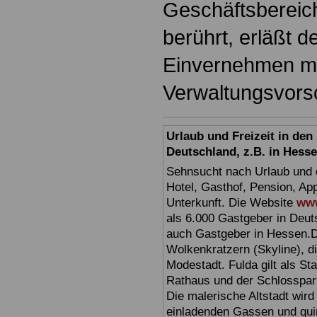
Geschäftsbereic
berührt, erläßt d
Einvernehmen mi
Verwaltungsvorsc
Urlaub und Freizeit in de
Deutschland, z.B. in Hess
Sehnsucht nach Urlaub und d
Hotel, Gasthof, Pension, Ap
Unterkunft. Die Website
www
als 6.000 Gastgeber in Deuts
auch Gastgeber in Hessen.D
Wolkenkratzern (Skyline), d
Modestadt. Fulda gilt als St
Rathaus und der Schlosspark 
Die malerische Altstadt wir
einladenden Gassen und quir