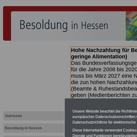
Hohe Nachzahlung für B
geringe Alimentation)
Das Bundesverfassungsgeri
für die Jahre 2008 bis 2020
muss bis
März 2027 eine N
die zun hohen Nachzahlun
(Beamte & Ruhestandsbea
geben (Medienberichten z
mind.
3.000 und 13.000 E
hierzu eine Broschüre her
Unsere Website beachtet die Richtlini
des Gesetzentwurfs der Bu
Startseite
europäischer Datenschutzvorschrifte
(wahrscheinlich im Quarta
Datenschutzrichtlinie für elektronisch
Broschüre
.
Besoldung in Hessen
Diese Internetseite verwendet Cookie
Dienste und Funktionen bereitzustell