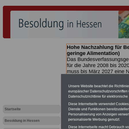
Hohe Nachzahlung für B
geringe Alimentation)
Das Bundesverfassungsgeri
für die Jahre 2008 bis 2020
muss bis
März 2027 eine N
die zun hohen Nachzahlun
(Beamte & Ruhestandsbea
Unsere Website beachtet die Richtlini
geben (Medienberichten z
europäischer Datenschutzvorschrifte
mind.
3.000 und 13.000 E
Datenschutzrichtlinie für elektronisch
hierzu eine Broschüre her
Diese Internetseite verwendet Cookie
des Gesetzentwurfs der Bu
Startseite
Dienste und Funktionen bereitzustell
(wahrscheinlich im Quarta
Personalisierung von Anzeigen verwende
Broschüre
.
personalisierte Werbung genutzt.
Besoldung in Hessen
Diese Internetseite macht Gebrauch von