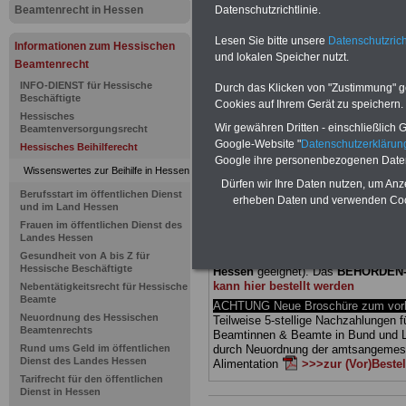
Beamtenrecht in Hessen
Datenschutzrichtlinie.
Beihilfenv
Lesen Sie bitte unsere
Datenschutzrich
Informationen zum Hessischen
und lokalen Speicher nutzt.
Landes Hes
Beamtenrecht
INFO-DIENST für Hessische
Durch das Klicken von "Zustimmung" geb
Verwaltung
Beschäftigte
Cookies auf Ihrem Gerät zu speichern.
Hessisches
Wir gewähren Dritten - einschließlich Go
Beamtenversorgungsrecht
Google-Website "
Datenschutzerkläru
Hessisches Beihilferecht
BEHÖRDEN-ABO
mit drei Ratgebern
Google ihre personenbezogenen Date
25,00 Euro: Wissenswertes für Bea
Wissenswertes zur Beihilfe in Hessen
Dürfen wir Ihre Daten nutzen, um Anz
und Beamte, Beamten-versorgungsr
Berufsstart im öffentlichen Dienst
(Bund/Länder) sowie Beihilferecht i
erheben Daten und verwenden Cook
und im Land Hessen
Ländern. Alle drei Ratgeber sind über
Frauen im öffentlichen Dienst des
gegliedert und erläutern auch kompliz
Landes Hessen
Sachverhalte verständlich (auch für
Gesundheit von A bis Z für
Mitarbeiterinnen und Mitarbeiter
des 
Hessische Beschäftigte
Hessen
geeignet).
Das
BEHÖRDEN
kann hier bestellt werden
Nebentätigkeitsrecht für Hessische
Beamte
ACHTUNG Neue Broschüre zum vorb
Neuordnung des Hessischen
Teilweise 5-stellige Nachzahlungen f
Beamtenrechts
Beamtinnen & Beamte in Bund und 
Rund ums Geld im öffentlichen
durch Neuordnung der amtsangeme
Dienst des Landes Hessen
Alimentation
>>>zur (Vor)Beste
Tarifrecht für den öffentlichen
Dienst in Hessen