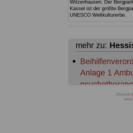
Witzenhausen. Der Bergpark
Kassel ist der größte Bergp
UNESCO Weltkulturerbe.
mehr zu:
Hessi
Beihilfenvero
Anlage 1 Ambu
psychotherape
Maßnahmen de
Startseite
|
www.
Grundversorg
Beihilfenvero
Anlage 2 Beihi