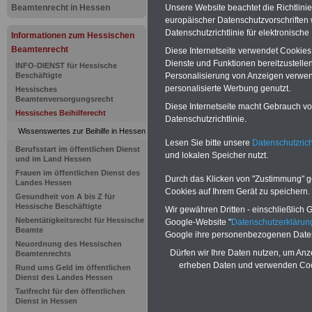
Beamtenrecht in Hessen
Unsere Website beachtet die Richtlini
Beihilfenv
europäischer Datenschutzvorschrifte
Datenschutzrichtlinie für elektronisch
Informationen zum Hessischen
Landes Hes
Beamtenrecht
Diese Internetseite verwendet Cookie
Dienste und Funktionen bereitzustell
INFO-DIENST für Hessische
Beihilfefä
Beschäftigte
Personalisierung von Anzeigen verwende
personalisierte Werbung genutzt.
Hessisches
Beamtenversorgungsrecht
bei Früher
Diese Internetseite macht Gebrauch von
Hessisches Beihilferecht
Datenschutzrichtlinie.
Wissenswertes zur Beihilfe in Hessen
Vorsorgem
Lesen Sie bitte unsere
Datenschutzrich
Berufsstart im öffentlichen Dienst
und lokalen Speicher nutzt.
und im Land Hessen
Frauen im öffentlichen Dienst des
BEHÖRDEN-ABO
mit drei Ratgebern
Durch das Klicken von "Zustimmung" geb
Landes Hessen
25,00 Euro: Wissenswertes für Bea
Cookies auf Ihrem Gerät zu speichern.
Gesundheit von A bis Z für
und Beamte, Beamten-versorgungsr
Hessische Beschäftigte
(Bund/Länder) sowie Beihilferecht i
Wir gewähren Dritten - einschließlich Go
Nebentätigkeitsrecht für Hessische
Ländern. Alle drei Ratgeber sind über
Google-Website "
Datenschutzerkläru
Beamte
gegliedert und erläutern auch kompliz
Google ihre personenbezogenen Date
Sachverhalte verständlich (auch für
Neuordnung des Hessischen
Dürfen wir Ihre Daten nutzen, um Anz
Beamtenrechts
Mitarbeiterinnen und Mitarbeiter
des 
Hessen
geeignet).
Das
BEHÖRDEN
erheben Daten und verwenden Cook
Rund ums Geld im öffentlichen
kann hier bestellt werden
Dienst des Landes Hessen
Tarifrecht für den öffentlichen
ACHTUNG Neue Broschüre zum vorb
Dienst in Hessen
Teilweise 5-stellige Nachzahlungen f