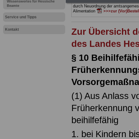
Beamtinnen & Beamte in Bund und 
Wissenswertes für Hessische
Beamte
durch Neuordnung der amtsangeme
Alimentation
>>>zur (Vor)Beste
Service und Tipps
Zur Übersicht d
Kontakt
des Landes He
§ 10 Beihilfef
Früherkennung
Vorsorgemaßn
(1) Aus Anlass 
Früherkennung v
beihilfefähig
1. bei Kindern b