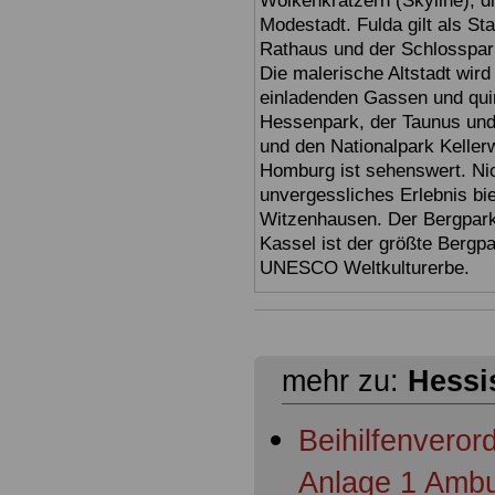
Wolkenkratzern (Skyline), d
Modestadt. Fulda gilt als St
Rathaus und der Schlosspark 
Die malerische Altstadt wir
einladenden Gassen und quir
Hessenpark, der Taunus und 
und den Nationalpark Keller
Homburg ist sehenswert. Ni
unvergessliches Erlebnis bi
Witzenhausen. Der Bergpark
Kassel ist der größte Bergp
UNESCO Weltkulturerbe.
mehr zu:
Hessi
Beihilfenvero
Anlage 1 Ambu