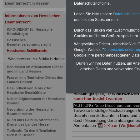
Beamtenrecht in Hessen
Datenschutzrichtlinie.
Beihilfenv
Lesen Sie bitte unsere
Datenschutzrich
Informationen zum Hessischen
und lokalen Speicher nutzt.
Landes Hes
Beamtenrecht
INFO-DIENST für Hessische
Durch das Klicken von "Zustimmung" geb
Inkrafttrete
Beschäftigte
Cookies auf Ihrem Gerät zu speichern.
Hessisches
Wir gewähren Dritten - einschließlich Go
Beamtenversorgungsrecht
Google-Website "
Datenschutzerkläru
Hessisches Beihilferecht
BEHÖRDEN-ABO
mit drei Ratgebern
Google ihre personenbezogenen Date
25,00 Euro: Wissenswertes für Bea
Wissenswertes zur Beihilfe in Hessen
Dürfen wir Ihre Daten nutzen, um Anz
und Beamte, Beamten-versorgungsr
Berufsstart im öffentlichen Dienst
(Bund/Länder) sowie Beihilferecht i
erheben Daten und verwenden Cook
und im Land Hessen
Ländern. Alle drei Ratgeber sind über
Frauen im öffentlichen Dienst des
gegliedert und erläutern auch kompliz
Landes Hessen
Sachverhalte verständlich (auch für
Gesundheit von A bis Z für
Mitarbeiterinnen und Mitarbeiter
des 
Hessische Beschäftigte
Hessen
geeignet).
Das
BEHÖRDEN
kann hier bestellt werden
Nebentätigkeitsrecht für Hessische
Beamte
ACHTUNG Neue Broschüre zum vorb
Neuordnung des Hessischen
Teilweise 5-stellige Nachzahlungen f
Beamtenrechts
Beamtinnen & Beamte in Bund und 
Rund ums Geld im öffentlichen
durch Neuordnung der amtsangeme
Dienst des Landes Hessen
Alimentation
>>>zur (Vor)Beste
Tarifrecht für den öffentlichen
Dienst in Hessen