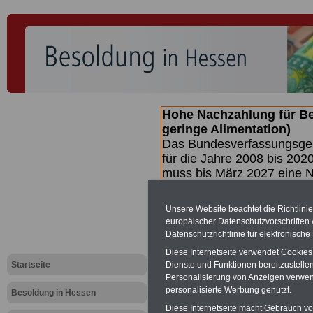
Hohe Nachzahlung für B
geringe Alimentation)
Das Bundesverfassungsgeri
für die Jahre 2008 bis 2020
muss bis
März 2027 eine N
die zun hohen Nachzahlun
(Beamte & Ruhestandsbea
Unsere Website beachtet die Richtlini
geben (Medienberichten z
europäischer Datenschutzvorschrifte
mind.
3.000 und 13.000 E
Datenschutzrichtlinie für elektronisch
hierzu eine Broschüre her
Diese Internetseite verwendet Cookie
des Gesetzentwurfs der Bu
Startseite
Dienste und Funktionen bereitzustell
(wahrscheinlich im Quarta
Personalisierung von Anzeigen verwende
Broschüre
.
personalisierte Werbung genutzt.
Besoldung in Hessen
Diese Internetseite macht Gebrauch von