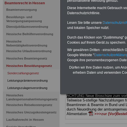
personalisierte Werbung genutzt.
Beamtenrecht in Hessen
Hessisches
Diese Internetseite macht Gebrauch von
Beamtenversorgung
Datenschutzrichtlinie.
Besoldungs- und
Sonderzahl
Versorgungsanpassung
Lesen Sie bitte unsere
Datenschutzrich
Dienstjubiläumsverordnung
und lokalen Speicher nutzt.
Jährlicher 
Hessische Beihilfenverordnung
Durch das Klicken von "Zustimmung" geb
Hessische
Cookies auf Ihrem Gerät zu speichern.
Nebentätigkeitsverordnung
BEHÖRDEN-ABO
mit drei Ratgebern
Wir gewähren Dritten - einschließlich Go
Hessische Urlaubsverordnung
25,00 Euro: Wissenswertes für Bea
Google-Website "
Datenschutzerkläru
und Beamte, Beamten-versorgungsr
Hessisches Beamtengesetz
Google ihre personenbezogenen Date
(Bund/Länder) sowie Beihilferecht i
Hessisches Besoldungsgesetz
Ländern. Alle drei Ratgeber sind über
Dürfen wir Ihre Daten nutzen, um Anz
gegliedert und erläutern auch kompliz
erheben Daten und verwenden Cook
Sonderzahlungsgesetz
Sachverhalte verständlich (auch für
Mitarbeiterinnen und Mitarbeiter
des 
Leistungsprämienverordnung
Hessen
geeignet).
Das
BEHÖRDEN
Leistungszulagenverordnung
kann hier bestellt werden
Hessisches
ACHTUNG Neue Broschüre zum vorb
Landespersonalvertretungsgesetz
Teilweise 5-stellige Nachzahlungen f
Beamtinnen & Beamte in Bund und 
Hessisches Reisekostengesetz
durch Neuordnung der amtsangeme
Hessisches Umzugskostengesetz
Alimentation
>>>zur (Vor)Beste
Laufbahnrecht in Hessen