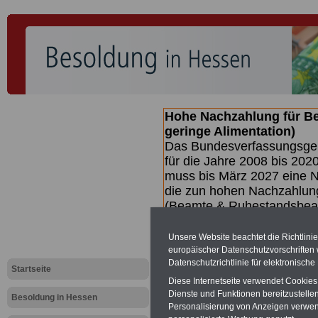
Hohe Nachzahlung für B
geringe Alimentation)
Das Bundesverfassungsgeri
für die Jahre 2008 bis 2020
muss bis
März 2027 eine N
die zun hohen Nachzahlun
(Beamte & Ruhestandsbea
geben (Medienberichten z
mind.
3.000 und 13.000 E
Unsere Website beachtet die Richtlini
hierzu eine Broschüre her
europäischer Datenschutzvorschrifte
Datenschutzrichtlinie für elektronisch
des Gesetzentwurfs der Bu
Startseite
(wahrscheinlich im Quarta
Diese Internetseite verwendet Cookie
Broschüre
.
Dienste und Funktionen bereitzustell
Besoldung in Hessen
Personalisierung von Anzeigen verwende