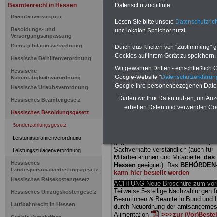
Beamtenrecht in Hessen
Datenschutzrichtlinie.
Hessisches
Beamtenversorgung
Lesen Sie bitte unsere
Datenschutzrich
Besoldungs- und
und lokalen Speicher nutzt.
Sonderzahl
Versorgungsanpassung
Dienstjubiläumsverordnung
Durch das Klicken von "Zustimmung" geb
Besoldungs
Cookies auf Ihrem Gerät zu speichern.
Hessische Beihilfenverordnung
Wir gewähren Dritten - einschließlich Go
Hessische
Hochschul
Google-Website "
Datenschutzerkläru
Nebentätigkeitsverordnung
Google ihre personenbezogenen Date
Hessische Urlaubsverordnung
Dürfen wir Ihre Daten nutzen, um Anz
Hessisches Beamtengesetz
BEHÖRDEN-ABO
mit drei Ratgebern
erheben Daten und verwenden Cook
25,00 Euro: Wissenswertes für Bea
Hessisches Besoldungsgesetz
und Beamte, Beamten-versorgungsr
Sonderzahlungsgesetz
(Bund/Länder) sowie Beihilferecht i
Ländern. Alle drei Ratgeber sind über
Leistungsprämienverordnung
gegliedert und erläutern auch kompliz
Sachverhalte verständlich (auch für
Leistungszulagenverordnung
Mitarbeiterinnen und Mitarbeiter
des 
Hessisches
Hessen
geeignet).
Das
BEHÖRDEN
Landespersonalvertretungsgesetz
kann hier bestellt werden
Hessisches Reisekostengesetz
ACHTUNG Neue Broschüre zum vorb
Teilweise 5-stellige Nachzahlungen f
Hessisches Umzugskostengesetz
Beamtinnen & Beamte in Bund und 
Laufbahnrecht in Hessen
durch Neuordnung der amtsangeme
Alimentation
>>>zur (Vor)Beste