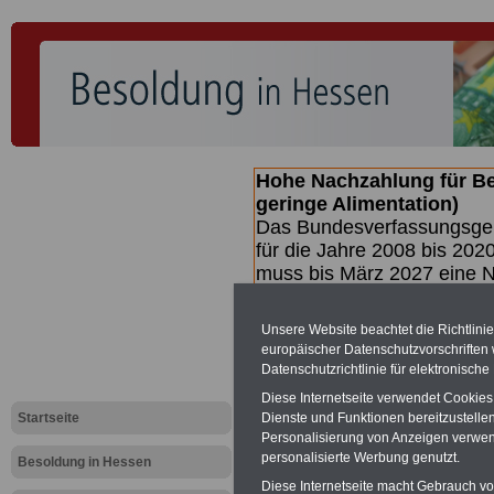
Hohe Nachzahlung für B
geringe Alimentation)
Das Bundesverfassungsgeri
für die Jahre 2008 bis 2020
muss bis
März 2027 eine N
die zun hohen Nachzahlun
(Beamte & Ruhestandsbea
Unsere Website beachtet die Richtlini
geben (Medienberichten z
europäischer Datenschutzvorschrifte
mind.
3.000 und 13.000 E
Datenschutzrichtlinie für elektronisch
hierzu eine Broschüre her
Diese Internetseite verwendet Cookie
des Gesetzentwurfs der Bu
Startseite
Dienste und Funktionen bereitzustell
(wahrscheinlich im Quarta
Personalisierung von Anzeigen verwende
Broschüre
.
personalisierte Werbung genutzt.
Besoldung in Hessen
Diese Internetseite macht Gebrauch von