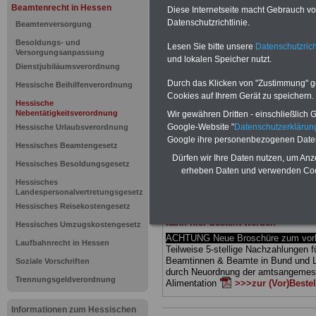
Beamtenrecht in Hessen
Diese Internetseite macht Gebrauch von
Hessische
Datenschutzrichtlinie.
Beamtenversorgung
Besoldungs- und
Lesen Sie bitte unsere
Datenschutzrich
Nebentätig
Versorgungsanpassung
und lokalen Speicher nutzt.
Dienstjubiläumsverordnung
8 Übergang
Durch das Klicken von "Zustimmung" geb
Hessische Beihilfenverordnung
Cookies auf Ihrem Gerät zu speichern.
Hessische
Nebentätigkeitsverordnung
Wir gewähren Dritten - einschließlich Go
BEHÖRDEN-ABO
mit drei Ratgebern
Google-Website "
Datenschutzerkläru
Hessische Urlaubsverordnung
25,00 Euro: Wissenswertes für Bea
Google ihre personenbezogenen Date
und Beamte, Beamten-versorgungsr
Hessisches Beamtengesetz
(Bund/Länder) sowie Beihilferecht i
Dürfen wir Ihre Daten nutzen, um Anz
Hessisches Besoldungsgesetz
Ländern. Alle drei Ratgeber sind über
erheben Daten und verwenden Cook
gegliedert und erläutern auch kompliz
Hessisches
Sachverhalte verständlich (auch für
Landespersonalvertretungsgesetz
Mitarbeiterinnen und Mitarbeiter
des 
Hessisches Reisekostengesetz
Hessen
geeignet).
Das
BEHÖRDEN
kann hier bestellt werden
Hessisches Umzugskostengesetz
ACHTUNG Neue Broschüre zum vorb
Laufbahnrecht in Hessen
Teilweise 5-stellige Nachzahlungen f
Beamtinnen & Beamte in Bund und 
Soziale Vorschriften
durch Neuordnung der amtsangeme
Trennungsgeldverordnung
Alimentation
>>>zur (Vor)Beste
Informationen zum Hessischen