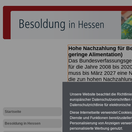
Hohe Nachzahlung für B
geringe Alimentation)
Das Bundesverfassungsgeri
für die Jahre 2008 bis 2020
muss bis
März 2027 eine N
die zun hohen Nachzahlun
(Beamte & Ruhestandsbea
geben (Medienberichten z
Unsere Website beachtet die Richtlini
mind.
3.000 und 13.000 E
europäischer Datenschutzvorschrifte
hierzu eine Broschüre her
Datenschutzrichtlinie für elektronisch
des Gesetzentwurfs der Bu
Startseite
Diese Internetseite verwendet Cookie
(wahrscheinlich im Quarta
Dienste und Funktionen bereitzustell
Broschüre
.
Personalisierung von Anzeigen verwende
Besoldung in Hessen
personalisierte Werbung genutzt.