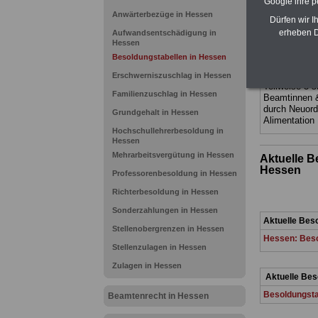
Google ihre 
Ländern. Alle
gegliedert un
Anwärterbezüge in Hessen
Dürfen wir I
Sachverhalte 
erheben D
Aufwandsentschädigung in
Mitarbeiterin
Hessen
Hessen
geei
Besoldungstabellen in Hessen
kann hier be
ACHTUNG Neu
Erschwerniszuschlag in Hessen
Teilweise 5-s
Familienzuschlag in Hessen
Beamtinnen 
durch Neuor
Grundgehalt in Hessen
Alimentation
Hochschullehrerbesoldung in
Hessen
Mehrarbeitsvergütung in Hessen
Aktuelle 
Hessen
Professorenbesoldung in Hessen
Richterbesoldung in Hessen
Sonderzahlungen in Hessen
Aktuelle Bes
Stellenobergrenzen in Hessen
Hessen: Beso
Stellenzulagen in Hessen
Zulagen in Hessen
Aktuelle Bes
Besoldungstab
Beamtenrecht in Hessen