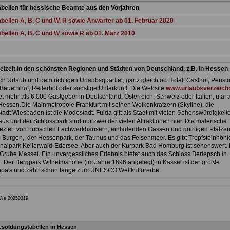
bellen für hessische Beamte aus den Vorjahren
ellen A, B, C und W, R sowie Anwärter ab 01. Februar 2020
bellen A, B, C und W sowie R ab 01. März 2010
eizeit in den schönsten Regionen und Städten von Deutschland, z.B. in Hessen
h Urlaub und dem richtigen Urlaubsquartier, ganz gleich ob Hotel, Gasthof, Pensio
Bauernhof, Reiterhof oder sonstige Unterkunft. Die Website
www.urlaubsverzeichn
et mehr als 6.000 Gastgeber in Deutschland, Österreich, Schweiz oder Italien, u.a. 
Hessen.Die Mainmetropole Frankfurt mit seinen Wolkenkratzern (Skyline), die
adt Wiesbaden ist die Modestadt. Fulda gilt als Stadt mit vielen Sehenswürdigkeit
us und der Schlosspark sind nur zwei der vielen Attraktionen hier. Die malerische
 geziert von hübschen Fachwerkhäusern, einladenden Gassen und quirligen Plätzen
 Burgen, der Hessenpark, der Taunus und das Felsenmeer. Es gibt Tropfsteinhöhl
nalpark Kellerwald-Edersee. Aber auch der Kurpark Bad Homburg ist sehenswert. 
Grube Messel. Ein unvergessliches Erlebnis bietet auch das Schloss Berlepsch in
 Der Bergpark Wilhelmshöhe (im Jahre 1696 angelegt) in Kassel ist der größte
pa's und zählt schon lange zum UNESCO Weltkulturerbe.
iWe 20250319
soldungstabellen in Hessen