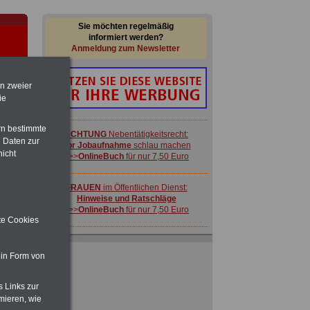
Sie möchten regelmäßig
informiert werden?
Anmeldung zum Newsletter
en zweier
ie
rn bestimmte
ACHTUNG
Nebentätigkeitsrecht:
 Daten zur
vor Jobaufnahme
schlau machen
nicht
>>>
OnlineBuch
für nur 7,50 Euro
-
FRAUEN
im Öffentlichen Dienst:
Hinweise und Ratschläge
>>>
OnlineBuch
für nur 7,50 Euro
ite Cookies
Ratgeber für nur 7,50 Euro
Beihilfe
in Bund und Ländern oder zum
 in Form von
Beamtenversorgungsrecht
 zu
 Öff.
s Links zur
m Jahr
mieren, wie