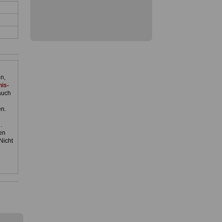
n,
is-
auch
en.
.
en
Nicht