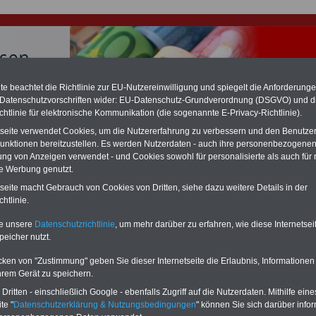
e beachtet die Richtlinie zur EU-Nutzereinwilligung und spiegelt die Anforderung
 Datenschutzvorschriften wider: EU-Datenschutz-Grundverordnung (DSGVO) und d
chtlinie für elektronische Kommunikation (die sogenannte E-Privacy-Richtlinie).
hlung für Beamte & Ruhestandsbeamte (zu geringe Alimentation)
fassungsgericht hat die Landesbesoldung von Berlin für die Jahre 2008 bis
tseite verwendet Cookies, um die Nutzererfahrung zu verbessern und den Benutze
assungswidrig erklärt (Berlin muss bis
März 2027 eine Neuregelung der
unktionen bereitzustellen. Es werden Nutzerdaten - auch ihre personenbezogenen
schließen, die zun hohen Nachzahlungen führen wird). Auch beim Bund
ung von Anzeigen verwendet - und Cookies sowohl für personalisierte als auch für 
hestandsbeamte) wird es hohe Nachzahlungen geben (Medienberichten
te Werbung genutzt.
en
alle (!) Beamte
zwischen mind.
3.000 und 13.000 Euro
,rechnen. Der INFO
hierzu eine Broschüre heraus, die unmittelbar nach dem Beschluss des
tseite macht Gebrauch von Cookies von Dritten, siehe dazu weitere Details in der
s der Bundesregierung vorgelegt wird (wahrscheinlich im Quartal.2026
htlinie.
Vor)Bestellung der Broschüre
.
te unsere
Datenschutzrichtlinie
, um mehr darüber zu erfahren, wie diese Internetse
peicher nutzt.
esoldungstabellen für Beamte des Landes Hessen
cken von "Zustimmung" geben Sie dieser Internetseite die Erlaubnis, Informationen
-ABO
mit drei Ratgebern für nur
PDF-SERVICE: 10 Bücher bzw. eBooks
hrem Gerät zu speichern.
Wissenswertes für Beamtinnen
wichtigen Themen für Beamte und dem
ritten - einschließlich Google - ebenfalls Zugriff auf die Nutzerdaten. Mithilfe eine
 Beamten-versorgungsrecht
Dienst
Zum Komplettpreis von 15 Euro i
te "
Datenschutzerklärung & Nutzungsbedingungen
" können Sie sich darüber infor
 sowie Beihilferecht in Bund und
können Sie zehn Bücher als eBook