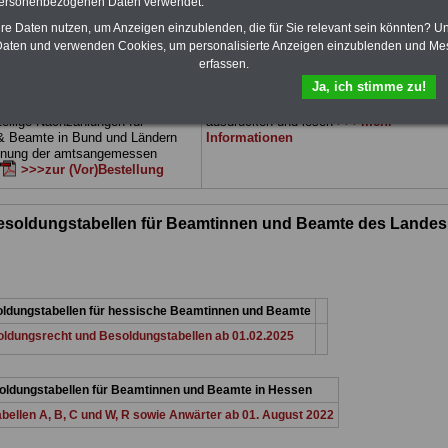
personenbezogenen Daten verwendet.
 drei Ratgeber sind übersichtlich
herunterladen, auch für Beschäftigte des
d erläutern auch komplizierte
Landes Hessen
geeignet: die Bücher
hre Daten nutzen, um Anzeigen einzublenden, die für Sie relevant sein könnten? U
verständlich (auch für
behandeln Beamtenrecht, Besoldung, Beih
aten und verwenden Cookies, um personalisierte Anzeigen einzublenden und Me
nen und Mitarbeiter
des Landes
Beamtenversorgung, Rund ums Geld,
erfassen.
gnet).
Das
BEHÖRDEN-ABO
>>>
Nebentätigkeitsrecht, Frauen im öffentl. D
stellt werden
und Berufseinstieg im öffentlichen Dienst.
Ja, ich stimme zu!
e Broschüre zum vorbestellen:
Man kann die eBooks herunterladen,
tellige Nachzahlungen für
ausdrucken und lesen
>>>mehr
& Beamte in Bund und Ländern
Informationen
dnung der amtsangemessen
>>>zur (Vor)Bestellung
Besoldungstabellen für Beamtinnen und Beamte des Landes
oldungstabellen für hessische Beamtinnen und Beamte
ldungsrecht und Besoldungstabellen ab 01.02.2025
oldungstabellen für Beamtinnen und Beamte in Hessen
ellen A, B, C und W, R sowie Anwärter ab 01. August 2022