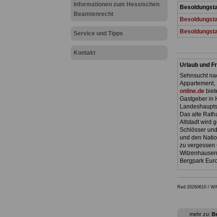
Informationen zum Hessischen
Besoldungsta
Beamtenrecht
Besoldungstab
Besoldungsta
Service und Tipps
Kontakt
Urlaub und Fr
Sehnsucht nac
Appartement, 
online.de
biet
Gastgeber in 
Landeshauptst
Das alte Ratha
Altstadt wird
Schlösser und
und den Natio
zu vergessen 
Witzenhausen.
Bergpark Euro
Red 20260610 / W
mehr zu:
Be