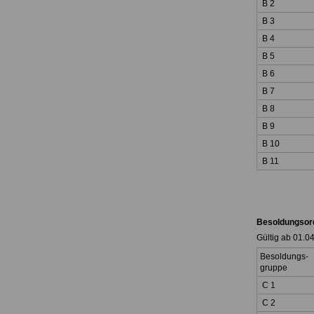
B 2
B 3
B 4
B 5
B 6
B 7
B 8
B 9
B 10
B 11
Besoldungsor
Gültig ab 01.0
Besoldungs-
gruppe
C 1
C 2