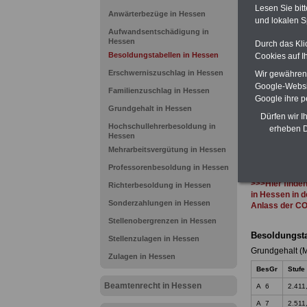
Ländern. Alle
Lesen Sie bit
gegliedert un
Anwärterbezüge in Hessen
und lokalen S
Sachverhalte 
Aufwandsentschädigung in
Mitarbeiterin
Hessen
Durch das Kli
Hessen
geei
Besoldungstabellen in Hessen
Cookies auf I
kann hier be
ACHTUNG Neu
Erschwerniszuschlag in Hessen
Wir gewähren D
Teilweise 5-s
Google-Websi
Familienzuschlag in Hessen
Beamtinnen 
Google ihre 
durch Neuor
Grundgehalt in Hessen
Alimentation
Dürfen wir I
Hochschullehrerbesoldung in
erheben D
Hessen
Mehrarbeitsvergütung in Hessen
>>>Mehr Infos
Professorenbesoldung in Hessen
>>>Hier finde
Richterbesoldung in Hessen
in Hessen in 
Sonderzahlungen in Hessen
Anlass der C
Stellenobergrenzen in Hessen
Besoldungsta
Stellenzulagen in Hessen
Grundgehalt (M
Zulagen in Hessen
BesGr
Stufe
Beamtenrecht in Hessen
A 6
2.411
A 7
2.511