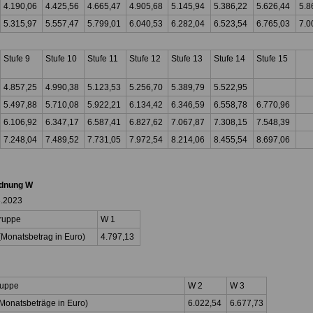
4.190,06
4.425,56
4.665,47
4.905,68
5.145,94
5.386,22
5.626,44
5.8
5.315,97
5.557,47
5.799,01
6.040,53
6.282,04
6.523,54
6.765,03
7.0
Stufe 9
Stufe 10
Stufe 11
Stufe 12
Stufe 13
Stufe 14
Stufe 15
4.857,25
4.990,38
5.123,53
5.256,70
5.389,79
5.522,95
5.497,88
5.710,08
5.922,21
6.134,42
6.346,59
6.558,78
6.770,96
6.106,92
6.347,17
6.587,41
6.827,62
7.067,87
7.308,15
7.548,39
7.248,04
7.489,52
7.731,05
7.972,54
8.214,06
8.455,54
8.697,06
dnung W
3.2023
ruppe
W 1
Monatsbetrag in Euro)
4.797,13
ruppe
W 2
W 3
Monatsbeträge in Euro)
6.022,54
6.677,73