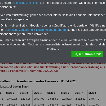
 drei Ratgeber sind übersichtlich
herunterladen, auch für Beschäftigte des
te unsere
Datenschutzrichtlinie
, um mehr darüber zu erfahren, wie diese Internetse
d erläutern auch komplizierte
Landes Hessen
geeignet: die Bücher
peicher nutzt.
verständlich (auch für
behandeln Beamtenrecht, Besoldung, Beih
nen und Mitarbeiter
des Landes
Beamtenversorgung, Rund ums Geld,
cken von "Zustimmung" geben Sie dieser Internetseite die Erlaubnis, Informationen
gnet).
Das
BEHÖRDEN-ABO
>>>
Nebentätigkeitsrecht, Frauen im öffentl. D
hrem Gerät zu speichern.
stellt werden
und Berufseinstieg im öffentlichen Dienst.
e Broschüre zum vorbestellen:
Man kann die eBooks herunterladen,
ritten - einschließlich Google - ebenfalls Zugriff auf die Nutzerdaten. Mithilfe eine
tellige Nachzahlungen für
ausdrucken und lesen
>>>mehr
te "
Datenschutzerklärung & Nutzungsbedingungen
" können Sie sich darüber infor
& Beamte in Bund und Ländern
Informationen
personenbezogenen Daten verwendet.
dnung der amtsangemessen
>>>zur (Vor)Bestellung
hre Daten nutzen, um Anzeigen einzublenden, die für Sie relevant sein könnten? U
aten und verwenden Cookies, um personalisierte Anzeigen einzublenden und Me
erfassen.
 zur Besoldung in Hessen
Ja, ich stimme zu!
n Sie mehr Informationen zum Gesetz zur Anpassung der Besoldung und Verso
den Jahren 2022 und 2023 und zur Gewährung einer Corona-Sonderzahlung aus
OVID-19-Pandemie (HBesVAnpG 2022/2023)
bellen für Beamte des Landes Hessen ab 01.04.2023
onatsbeträge in Euro)
 1
Stufe 2
Stufe 3
Stufe 4
Stufe 5
Stufe 6
Stufe 7
Stufe 8
,71
2.468,92
2.524,96
2.594,08
2.665,61
2.734,73
2.812,22
2.877,79
,85
2.557,13
2.626,28
2.733,56
2.838,45
2.943,35
3.022,03
3.101,90