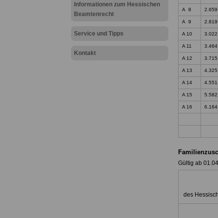
Informationen zum Hessischen
A 8
2.659
Beamtenrecht
A 9
2.819
Service und Tipps
A 10
3.022
A 11
3.464
Kontakt
A 12
3.715
A 13
4.325
A 14
4.551
A 15
5.582
A 16
6.164
Familienzusc
Gültig ab 01.0
des Hessisc