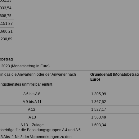
.532,23
.033,54
.608,75
.151,87
.680,21
.230,89
dbetrag
4.2023 (Monatsbetrag in Euro)
in das die Anwärterin oder der Anwärter nach
Grundgehalt (Monatsbetrag 
Euro)
ngsdienstes unmittelbar eintritt
A 6 bis A 8
1.305,99
A 9 bis A 11
1.367,62
A 12
1.527,17
A 13
1.563,49
A 13 + Zulage
1.603,34
beträge für die Besoldungsgruppen A 4 und A 5
 13 Abs. 1 Nr. 3 der Vorbemerkungen zu den