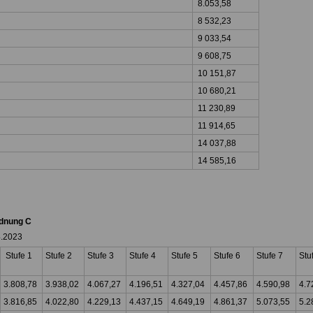
8.053,58
8 532,23
9 033,54
9 608,75
10 151,87
10 680,21
11 230,89
11 914,65
14 037,88
14 585,16
dnung C
4.2023
Stufe 1
Stufe 2
Stufe 3
Stufe 4
Stufe 5
Stufe 6
Stufe 7
Stu
3.808,78
3.938,02
4.067,27
4.196,51
4.327,04
4.457,86
4.590,98
4.7
3.816,85
4.022,80
4.229,13
4.437,15
4.649,19
4.861,37
5.073,55
5.2