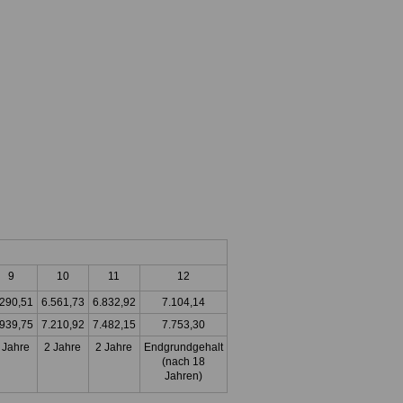
9
10
11
12
.290,51
6.561,73
6.832,92
7.104,14
.939,75
7.210,92
7.482,15
7.753,30
 Jahre
2 Jahre
2 Jahre
Endgrundgehalt
(nach 18
Jahren)