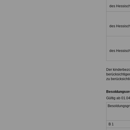
des Hessisc
des Hessisc
des Hessisc
Der kinderbezo
berücksichtigen
zu berücksicht
Besoldungsor
Gültig ab 01.0
Besoldungsg
B 1