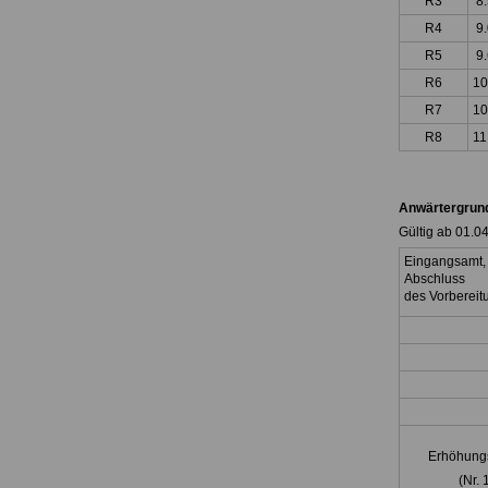
R3
8
R4
9
R5
9
R6
10
R7
10
R8
11
Anwärtergrun
Gültig ab 01.0
Eingangsamt, 
Abschluss
des Vorbereitu
Erhöhungs
(Nr.