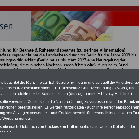
hlung für Beamte & Ruhestandsbeamte (zu geringe Alimentation)
fassungsgericht hat die Landesbesoldung von Berlin für die Jahre 2008 bis
assungswidrig erklärt (Berlin muss bis
März 2027 eine Neuregelung der
schließen, die zun hohen Nachzahlungen führen wird). Auch beim Bund
hestandsbeamte) wird es hohe Nachzahlungen geben (Medienberichten
en
alle (!) Beamte
zwischen mind.
3.000 und 13.000 Euro
,rechnen. Der INFO
hierzu eine Broschüre heraus, die unmittelbar nach dem Beschluss des
e beachtet die Richtlinie zur EU-Nutzereinwilligung und spiegelt die Anforderung
s der Bundesregierung vorgelegt wird (wahrscheinlich im Quartal.2026
 Datenschutzvorschriften wider: EU-Datenschutz-Grundverordnung (DSGVO) und d
Vor)Bestellung der Broschüre
.
chtlinie für elektronische Kommunikation (die sogenannte E-Privacy-Richtlinie).
tseite verwendet Cookies, um die Nutzererfahrung zu verbessern und den Benutze
unktionen bereitzustellen. Es werden Nutzerdaten - auch ihre personenbezogenen
soldungstabellen ab 01.04.2023
ung von Anzeigen verwendet - und Cookies sowohl für personalisierte als auch für 
te Werbung genutzt.
-ABO
mit drei Ratgebern für nur
PDF-SERVICE: 10 Bücher bzw. eBooks
Wissenswertes für Beamtinnen
wichtigen Themen für Beamte und dem
tseite macht Gebrauch von Cookies von Dritten, siehe dazu weitere Details in der
 Beamten-versorgungsrecht
Dienst
Zum Komplettpreis von 15 Euro i
htlinie.
 sowie Beihilferecht in Bund und
können Sie zehn Bücher als eBook