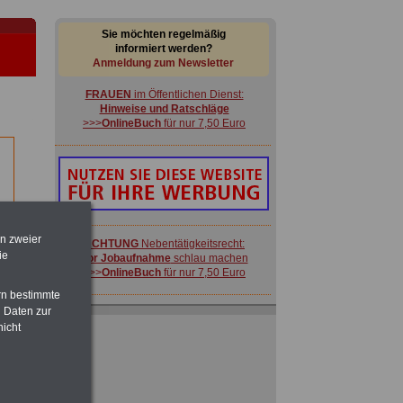
Sie möchten regelmäßig
informiert werden?
Anmeldung zum Newsletter
FRAUEN
im Öffentlichen Dienst:
Hinweise und Ratschläge
>>>
OnlineBuch
für nur 7,50 Euro
-
en zweier
ACHTUNG
Nebentätigkeitsrecht:
ie
vor Jobaufnahme
schlau machen
>>>
OnlineBuch
für nur 7,50 Euro
rn bestimmte
 Daten zur
Ratgeber für nur 7,50 Euro
nicht
Beihilfe
in Bund und Ländern oder zum
Beamtenversorgungsrecht
 zu
 Öff.
m Jahr
FRAUEN
im Öffentlichen Dienst:
Hinweise und Ratschläge