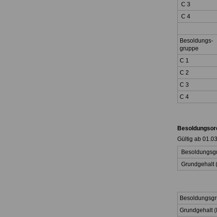
C 3
C 4
Besoldungs-
gruppe
C 1
C 2
C 3
C 4
Besoldungsor
Gültig ab 01.0
Besoldungsg
Grundgehalt (
Besoldungsg
Grundgehalt (