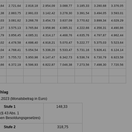
,64
2.721,64
2.818,18
2.954,09
3.088,77
3.185,33
3.280,68
3.376,05
,38
2.883,75
2.991,03
3.142,42
3.278,30
3.391,54
3.494,05
3.593,01
,03
3.081,62
3.268,78
3.454,73
3.637,09
3.770,62
3.899,34
4.029,29
,27
3.575,13
3.765,84
3.958,96
4.085,31
4.222,66
4.356,31
4.490,86
,79
3.856,45
4.085,31
4.314,17
4.468,76
4.635,76
4.797,87
4.962,44
,02
4.478,58
4.698,40
4.918,21
5.070,47
5.222,77
5.375,03
5.523,64
,04
4.768,41
5.054,54
5.338,20
5.533,47
5.731,16
5.926,41
6.124,14
,57
5.755,72
5.950,98
6.147,47
6.342,73
6.536,74
6.730,79
6.923,58
,66
6.372,19
6.596,93
6.822,87
7.046,38
7.273,56
7.498,30
7.720,56
hlag
4.2023 (Monatsbetrag in Euro)
Stufe 1
148,33
(§ 43 Abs. 1
hen Besoldungsgesetzes)
Stufe 2
318,75