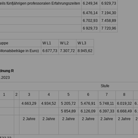
eils fünfjährigen professoralen Erfahrungszeiten
6.249,34
6.929,73
6.476,14
7.194,30
6.702,93
7.458,89
6 929,73
7 720,96
ruppe
W L1
W L2
W L3
Monatsbeträge in Euro)
6.677,73
7.307,72
8.945,62
dnung R
4.2023
Stufe
1
2
3
4
5
6
7
8
4.663,29
4.934,52
5 205,72
5.476,91
5.748,11
6.019,32
6
5 854,89
6.126,09
6.397,33
6.668,49
6
2 Jahre
2 Jahre
2 Jahre
2 Jahre
2 Jahre
2 Jahre
2