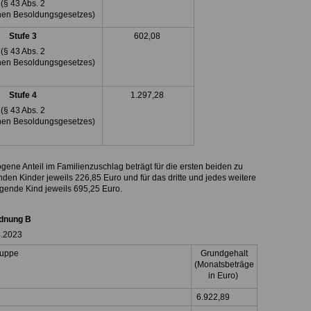
(§ 43 Abs. 2
hen Besoldungsgesetzes)
Stufe 3
602,08
(§ 43 Abs. 2
hen Besoldungsgesetzes)
Stufe 4
1.297,28
(§ 43 Abs. 2
hen Besoldungsgesetzes)
gene Anteil im Familienzuschlag beträgt für die ersten beiden zu
den Kinder jeweils 226,85 Euro und für das dritte und jedes weitere
igende Kind jeweils 695,25 Euro.
dnung B
4.2023
ruppe
Grundgehalt
(Monatsbeträge
in Euro)
6.922,89