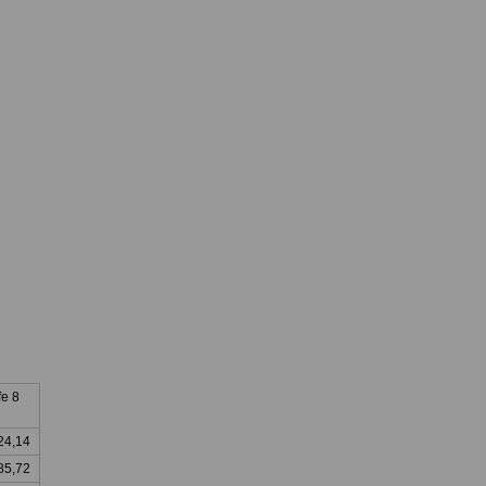
fe 8
24,14
85,72