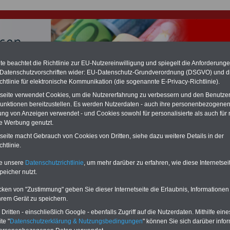
e beachtet die Richtlinie zur EU-Nutzereinwilligung und spiegelt die Anforderung
 Datenschutzvorschriften wider: EU-Datenschutz-Grundverordnung (DSGVO) und d
chtlinie für elektronische Kommunikation (die sogenannte E-Privacy-Richtlinie).
hlung für Beamte & Ruhestandsbeamte (zu geringe Alimentation)
fassungsgericht hat die Landesbesoldung von Berlin für die Jahre 2008 bis
tseite verwendet Cookies, um die Nutzererfahrung zu verbessern und den Benutze
assungswidrig erklärt (Berlin muss bis
März 2027 eine Neuregelung der
unktionen bereitzustellen. Es werden Nutzerdaten - auch ihre personenbezogenen
schließen, die zun hohen Nachzahlungen führen wird). Auch beim Bund
ung von Anzeigen verwendet - und Cookies sowohl für personalisierte als auch für 
hestandsbeamte) wird es hohe Nachzahlungen geben (Medienberichten
te Werbung genutzt.
en
alle (!) Beamte
zwischen mind.
3.000 und 13.000 Euro
,rechnen. Der INFO
hierzu eine Broschüre heraus, die unmittelbar nach dem Beschluss des
tseite macht Gebrauch von Cookies von Dritten, siehe dazu weitere Details in der
s der Bundesregierung vorgelegt wird (wahrscheinlich im Quartal.2026
htlinie.
Vor)Bestellung der Broschüre
.
te unsere
Datenschutzrichtlinie
, um mehr darüber zu erfahren, wie diese Internetse
peicher nutzt.
Beihilfenverordnung: § 11 Beihilfefähige Aufwendungen be
regelung, Schwangerschaftsabbruch und Sterilisation
cken von "Zustimmung" geben Sie dieser Internetseite die Erlaubnis, Informationen
hrem Gerät zu speichern.
-ABO
mit drei Ratgebern für nur
PDF-SERVICE: 10 Bücher bzw. eBooks
ritten - einschließlich Google - ebenfalls Zugriff auf die Nutzerdaten. Mithilfe eine
Wissenswertes für Beamtinnen
wichtigen Themen für Beamte und dem
te "
Datenschutzerklärung & Nutzungsbedingungen
" können Sie sich darüber infor
 Beamten-versorgungsrecht
Dienst
Zum Komplettpreis von 15 Euro i