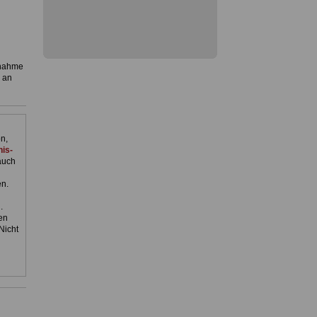
rnahme
, an
n,
is-
auch
en.
.
en
Nicht