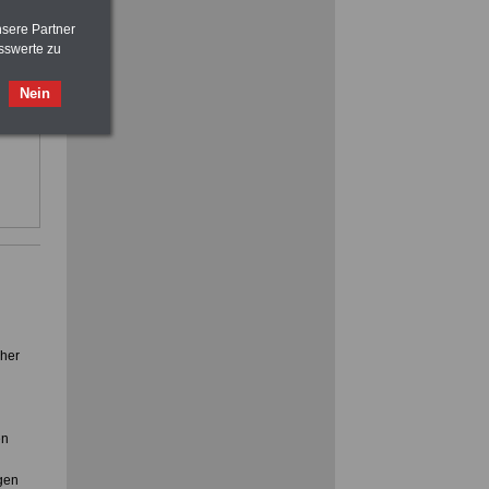
>>>
OnlineBuch
für nur 7,50 Euro
nsere Partner
sswerte zu
FRAUEN
im Öffentlichen Dienst:
ilfe,
Hinweise und Ratschläge
Nein
>>>
OnlineBuch
für nur 7,50 Euro
ienst.
cher
en
gen