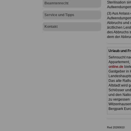
Sterilisation si
Beamtenrecht
Aufwendungen
(3) Aus Anlass
Service und Tipps
Aufwendungen b
Abbruchs und d
Kontakt
ärztlichen Lei
des Abbruchs si
dem der Abbru
Urlaub und Fr
Sehnsucht nac
Appartement, 
online.de
biet
Gastgeber in 
Landeshauptst
Das alte Ratha
Altstadt wird
Schlösser und
und den Natio
zu vergessen 
Witzenhausen.
Bergpark Euro
Red 20260610