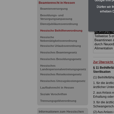
Google ihre 
(Bund/Länder)
Beamtenrecht in Hessen
Ländern. Alle
Dürfen wir I
Beamtenversorgung
gegliedert un
erheben D
Sachverhalte 
Besoldungs- und
Mitarbeiterin
Versorgungsanpassung
Hessen
geei
Dienstjubiläumsverordnung
kann hier be
Hessische Beihilfenverordnung
ACHTUNG Neu
Teilweise 5-s
Hessische
Beamtinnen 
Nebentätigkeitsverordnung
durch Neuor
Hessische Urlaubsverordnung
Alimentation
Hessisches Beamtengesetz
Hessisches Besoldungsgesetz
Zur Übersicht
Hessisches
§ 11 Beihilfe
Landespersonalvertretungsgesetz
Sterilisation
Hessisches Reisekostengesetz
(1) Beihilfefä
Hessisches Umzugskostengesetz
1. für die ärzt
ärztlicher Unt
Laufbahnrecht in Hessen
2. aus Anlass 
Soziale Vorschriften
Erhaltung oder
Trennungsgeldverordnung
3. für die ärz
Schwangerschaf
Informationen zum Hessischen
(2) Aus Anlass