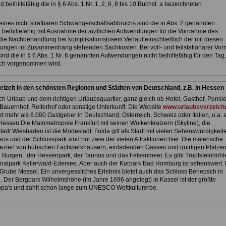
nd beihilfefähig die in § 6 Abs. 1 Nr. 1, 2, 6, 8 bis 10 Buchst. a bezeichneten
.
 eines nicht strafbaren Schwangerschaftsabbruchs sind die in Abs. 2 genannten
eihilfefähig mit Ausnahme der ärztlichen Aufwendungen für die Vornahme des
ie Nachbehandlung bei komplikationslosem Verlauf einschließlich der mit diesen
stungen im Zusammenhang stehenden Sachkosten. Bei voll- und teilstationärer Vo
nd die in § 6 Abs. 1 Nr. 6 genannten Aufwendungen nicht beihilfefähig für den Tag
ch vorgenommen wird.
eizeit in den schönsten Regionen und Städten von Deutschland, z.B. in Hessen
h Urlaub und dem richtigen Urlaubsquartier, ganz gleich ob Hotel, Gasthof, Pensio
Bauernhof, Reiterhof oder sonstige Unterkunft. Die Website
www.urlaubsverzeichn
et mehr als 6.000 Gastgeber in Deutschland, Österreich, Schweiz oder Italien, u.a. 
Hessen.Die Mainmetropole Frankfurt mit seinen Wolkenkratzern (Skyline), die
adt Wiesbaden ist die Modestadt. Fulda gilt als Stadt mit vielen Sehenswürdigkeit
us und der Schlosspark sind nur zwei der vielen Attraktionen hier. Die malerische
 geziert von hübschen Fachwerkhäusern, einladenden Gassen und quirligen Plätzen
 Burgen, der Hessenpark, der Taunus und das Felsenmeer. Es gibt Tropfsteinhöhl
nalpark Kellerwald-Edersee. Aber auch der Kurpark Bad Homburg ist sehenswert. 
Grube Messel. Ein unvergessliches Erlebnis bietet auch das Schloss Berlepsch in
 Der Bergpark Wilhelmshöhe (im Jahre 1696 angelegt) in Kassel ist der größte
pa's und zählt schon lange zum UNESCO Weltkulturerbe.