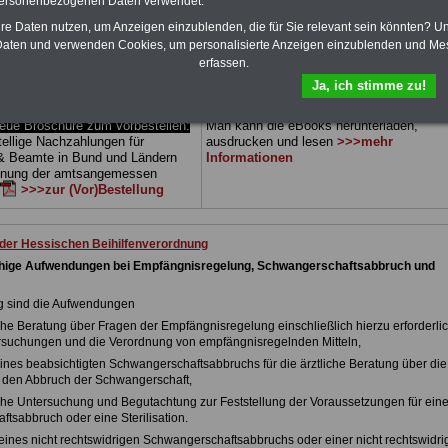
personenbezogenen Daten verwendet.
 sowie Beihilferecht in Bund und
können Sie zehn Bücher als eBook
 drei Ratgeber sind übersichtlich
herunterladen, auch für Beschäftigte des
hre Daten nutzen, um Anzeigen einzublenden, die für Sie relevant sein könnten? U
d erläutern auch komplizierte
Landes Hessen
geeignet: die Bücher
aten und verwenden Cookies, um personalisierte Anzeigen einzublenden und Me
verständlich (auch für
behandeln Beamtenrecht, Besoldung, Beih
erfassen.
nen und Mitarbeiter
des Landes
Beamtenversorgung, Rund ums Geld,
Ja, ich stimme zu!
gnet).
Das
BEHÖRDEN-ABO
>>>
Nebentätigkeitsrecht, Frauen im öffentl. D
stellt werden
und Berufseinstieg im öffentlichen Dienst.
e Broschüre zum vorbestellen:
Man kann die eBooks herunterladen,
tellige Nachzahlungen für
ausdrucken und lesen
>>>mehr
& Beamte in Bund und Ländern
Informationen
dnung der amtsangemessen
>>>zur (Vor)Bestellung
 der Hessischen Beihilfenverordnung
fähige Aufwendungen bei Empfängnisregelung, Schwangerschaftsabbruch und
hig sind die Aufwendungen
liche Beratung über Fragen der Empfängnisregelung einschließlich hierzu erforderli
ersuchungen und die Verordnung von empfängnisregelnden Mitteln,
eines beabsichtigten Schwangerschaftsabbruchs für die ärztliche Beratung über die
 den Abbruch der Schwangerschaft,
tliche Untersuchung und Begutachtung zur Feststellung der Voraussetzungen für ein
tsabbruch oder eine Sterilisation.
 eines nicht rechtswidrigen Schwangerschaftsabbruchs oder einer nicht rechtswidri