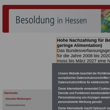
Hohe Nachzahlung für B
geringe Alimentation)
Das Bundesverfassungsgeri
für die Jahre 2008 bis 2020
muss bis
März 2027 eine N
die zun hohen Nachzahlun
(Beamte & Ruhestandsbea
Unsere Website beachtet die Richtlini
geben (Medienberichten z
europäischer Datenschutzvorschrifte
mind.
3.000 und 13.000 E
Datenschutzrichtlinie für elektronisch
hierzu eine Broschüre her
Diese Internetseite verwendet Cookie
des Gesetzentwurfs der Bu
Startseite
Dienste und Funktionen bereitzustell
(wahrscheinlich im Quarta
Personalisierung von Anzeigen verwende
Aktuelle Meldungen
Broschüre
.
personalisierte Werbung genutzt.
Taschenbücher
Diese Internetseite macht Gebrauch von