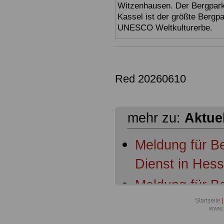
Witzenhausen. Der Bergpark
Kassel ist der größte Bergp
UNESCO Weltkulturerbe.
Red 20260610
mehr zu:
Aktue
Meldung für B
Dienst in Hes
Meldung für B
Dienst in Hess
Startseite
|
www.