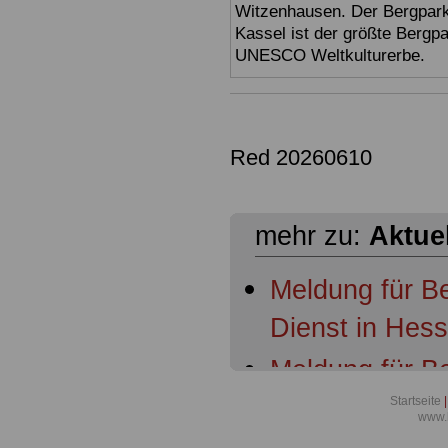
Witzenhausen. Der Bergpark
Kassel ist der größte Bergp
UNESCO Weltkulturerbe.
Red 20260610
mehr zu:
Aktue
Meldung für B
Dienst in Hes
Meldung für B
Dienst in Hess
Startseite
|
www.