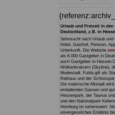
{referenz:archi
Urlaub und Freizeit in de
Deutschland, z.B. in Hess
Sehnsucht nach Urlaub und d
Hotel, Gasthof, Pension, Ap
Unterkunft. Die Website
www
als 6.000 Gastgeber in Deuts
auch Gastgeber in Hessen.D
Wolkenkratzern (Skyline), d
Modestadt. Fulda gilt als St
Rathaus und der Schlosspark 
Die malerische Altstadt wir
einladenden Gassen und quir
Hessenpark, der Taunus und 
und den Nationalpark Keller
Homburg ist sehenswert. Ni
unvergessliches Erlebnis bi