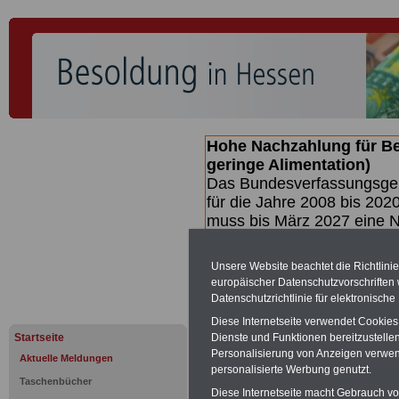
Hohe Nachzahlung für B
geringe Alimentation)
Das Bundesverfassungsgeri
für die Jahre 2008 bis 2020
muss bis
März 2027 eine N
die zun hohen Nachzahlun
(Beamte & Ruhestandsbea
Unsere Website beachtet die Richtlini
geben (Medienberichten z
europäischer Datenschutzvorschrifte
mind.
3.000 und 13.000 E
Datenschutzrichtlinie für elektronisch
hierzu eine Broschüre her
Diese Internetseite verwendet Cookie
des Gesetzentwurfs der Bu
Startseite
Dienste und Funktionen bereitzustell
(wahrscheinlich im Quarta
Personalisierung von Anzeigen verwende
Aktuelle Meldungen
Broschüre
.
personalisierte Werbung genutzt.
Taschenbücher
Diese Internetseite macht Gebrauch von