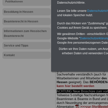
Publikationen
Datenschutzrichtlinie.
Meldung fü
Lesen Sie bitte unsere
Datenschutzrich
Besoldung in Hessen
und lokalen Speicher nutzt.
öffentliche
Beamtenrecht in Hessen
Durch das Klicken von "Zustimmung" geb
Richter ge
Cookies auf Ihrem Gerät zu speichern.
Informationen zum Hessischen
Wir gewähren Dritten - einschließlich Go
Beamtenrecht
Personalbe
Google-Website "
Datenschutzerkläru
Google ihre personenbezogenen Date
Service und Tipps
Dürfen wir Ihre Daten nutzen, um Anz
BEHÖRDEN-ABO
mit drei Ratgebern
erheben Daten und verwenden Cook
25,00 Euro: Wissenswertes für Bea
Kontakt
und Beamte, Beamten-versorgungsr
(Bund/Länder) sowie Beihilferecht i
Ländern. Alle drei Ratgeber sind über
gegliedert und erläutern auch kompliz
Sachverhalte verständlich (auch für
Mitarbeiterinnen und Mitarbeiter
des 
Hessen
geeignet).
Das
BEHÖRDEN
kann hier bestellt werden
ACHTUNG Neue Broschüre zum vorb
Teilweise 5-stellige Nachzahlungen f
Beamtinnen & Beamte in Bund und 
durch Neuordnung der amtsangeme
Alimentation
>>>zur (Vor)Beste