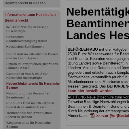
Beamtenrecht in Hessen
Nebentätigk
Informationen zum Hessischen
Beamtinnen
Beamtenrecht
INFO-DIENST für Hessische
Landes He
Beschäftigte
Hessisches
Beamtenversorgungsrecht
Hessisches Beihilferecht
BEHÖRDEN-ABO
mit drei Ratgebern
25,00 Euro: Wissenswertes für Bea
Berufsstart im öffentlichen Dienst
und im Land Hessen
und Beamte, Beamten-versorgungsr
(Bund/Länder) sowie Beihilferecht i
Frauen im öffentlichen Dienst des
Ländern. Alle drei Ratgeber sind über
Landes Hessen
gegliedert und erläutern auch kompliz
Gesundheit von A bis Z für
Sachverhalte verständlich (auch für
Hessische Beschäftigte
Mitarbeiterinnen und Mitarbeiter
des 
Nebentätigkeitsrecht für Hessische
Hessen
geeignet).
Das
BEHÖRDEN
Beamte
kann hier bestellt werden
Neuordnung des Hessischen
ACHTUNG Neue Broschüre zum vorb
Beamtenrechts
Teilweise 5-stellige Nachzahlungen f
Rund ums Geld im öffentlichen
Beamtinnen & Beamte in Bund und 
Dienst des Landes Hessen
durch Neuordnung der amtsangeme
Tarifrecht für den öffentlichen
Alimentation
>>>zur (Vor)Beste
Dienst in Hessen
Wissenswertes für Hessische
Beamte