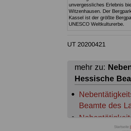
unvergessliches Erlebnis bi
Witzenhausen. Der Bergpark
Kassel ist der größte Bergp
UNESCO Weltkulturerbe.
UT 20200421
mehr zu:
Nebent
Hessische Be
Nebentätigkeit
Beamte des L
Nebentätigkeit
und Mitarbeit
Startseite
|