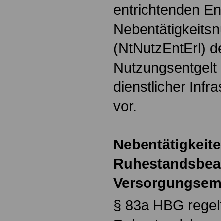
entrichtenden Ent
Nebentätigkeitsn
(NtNutzEntErl) d
Nutzungsentgelt
dienstlicher Infr
vor.
Nebentätigkeit
Ruhestandsbea
Versorgungsem
§ 83a HBG regelt