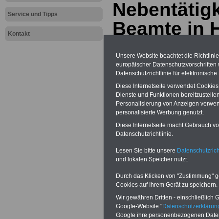
Nebentätigk
Service und Tipps
Beamte in
Kontakt
Unsere Website beachtet die Richtlini
europäischer Datenschutzvorschrifte
Datenschutzrichtlinie für elektronisch
Diese Internetseite verwendet Cookie
Dienste und Funktionen bereitzustell
Personalisierung von Anzeigen verwende
Weitere Themen und Do
personalisierte Werbung genutzt.
Infoblatt des Innenministeriums Hesse
Diese Internetseite macht Gebrauch von
Nebentätigkeiten"
Datenschutzrichtlinie.
Lesen Sie bitte unsere
Datenschutzrich
Das Nebentätigk
und lokalen Speicher nutzt.
Durch das Klicken von "Zustimmung" geb
Hessen ist in de
Cookies auf Ihrem Gerät zu speichern.
Beamtengesetz (
Wir gewähren Dritten - einschließlich Go
Google-Website "
Datenschutzerkläru
Google ihre personenbezogenen Date