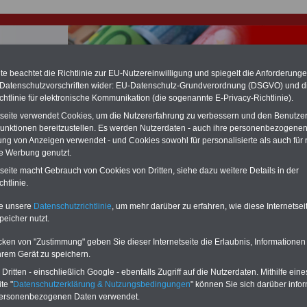
e beachtet die Richtlinie zur EU-Nutzereinwilligung und spiegelt die Anforderung
 Datenschutzvorschriften wider: EU-Datenschutz-Grundverordnung (DSGVO) und d
chtlinie für elektronische Kommunikation (die sogenannte E-Privacy-Richtlinie).
hlung für Beamte & Ruhestandsbeamte (zu geringe Alimentation)
tseite verwendet Cookies, um die Nutzererfahrung zu verbessern und den Benutze
fassungsgericht hat die Landesbesoldung von Berlin für die Jahre 2008 bis
unktionen bereitzustellen. Es werden Nutzerdaten - auch ihre personenbezogenen
assungswidrig erklärt (Berlin muss bis
März 2027 eine Neuregelung der
ung von Anzeigen verwendet - und Cookies sowohl für personalisierte als auch für 
schließen, die zun hohen Nachzahlungen führen wird). Auch beim Bund
te Werbung genutzt.
hestandsbeamte) wird es hohe Nachzahlungen geben (Medienberichten
en
alle (!) Beamte
zwischen mind.
3.000 und 13.000 Euro
,rechnen. Der INFO
tseite macht Gebrauch von Cookies von Dritten, siehe dazu weitere Details in der
hierzu eine Broschüre heraus, die unmittelbar nach dem Beschluss des
htlinie.
s der Bundesregierung vorgelegt wird (wahrscheinlich im Quartal.2026
Vor)Bestellung der Broschüre
.
te unsere
Datenschutzrichtlinie
, um mehr darüber zu erfahren, wie diese Internetse
peicher nutzt.
r Beamte und den öffentlichen Dienst in Hessen: Beschäfti
cken von "Zustimmung" geben Sie dieser Internetseite die Erlaubnis, Informationen
rozent
hrem Gerät zu speichern.
ritten - einschließlich Google - ebenfalls Zugriff auf die Nutzerdaten. Mithilfe eine
-ABO
mit drei Ratgebern für nur
PDF-SERVICE: 10 Bücher bzw. eBooks
te "
Datenschutzerklärung & Nutzungsbedingungen
" können Sie sich darüber infor
Wissenswertes für Beamtinnen
wichtigen Themen für Beamte und dem
personenbezogenen Daten verwendet.
 Beamten-versorgungsrecht
Dienst
Zum Komplettpreis von 15 Euro i