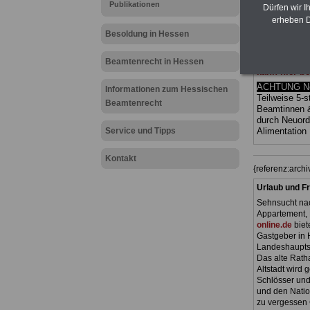
Publikationen
(Bund/Länder)
Dürfen wir I
Ländern. Alle
erheben D
gegliedert un
Besoldung in Hessen
Sachverhalte 
Mitarbeiterin
Hessen
geei
Beamtenrecht in Hessen
kann hier be
ACHTUNG Neu
Informationen zum Hessischen
Teilweise 5-s
Beamtenrecht
Beamtinnen 
durch Neuor
Service und Tipps
Alimentation
Kontakt
{referenz:arc
Urlaub und Fr
Sehnsucht nac
Appartement, 
online.de
biet
Gastgeber in 
Landeshauptst
Das alte Ratha
Altstadt wird
Schlösser und
und den Natio
zu vergessen 