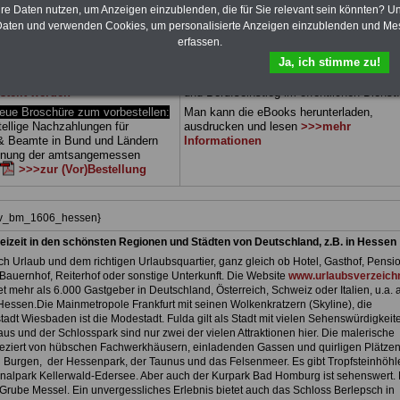
 sowie Beihilferecht in Bund und
können Sie zehn Bücher als eBook
hre Daten nutzen, um Anzeigen einzublenden, die für Sie relevant sein könnten? U
 drei Ratgeber sind übersichtlich
herunterladen, auch für Beschäftigte des
aten und verwenden Cookies, um personalisierte Anzeigen einzublenden und Me
d erläutern auch komplizierte
Landes Hessen
geeignet: die Bücher
erfassen.
verständlich (auch für
behandeln Beamtenrecht, Besoldung, Beih
Ja, ich stimme zu!
nen und Mitarbeiter
des Landes
Beamtenversorgung, Rund ums Geld,
gnet).
Das
BEHÖRDEN-ABO
>>>
Nebentätigkeitsrecht, Frauen im öffentl. D
stellt werden
und Berufseinstieg im öffentlichen Dienst.
e Broschüre zum vorbestellen:
Man kann die eBooks herunterladen,
tellige Nachzahlungen für
ausdrucken und lesen
>>>mehr
& Beamte in Bund und Ländern
Informationen
dnung der amtsangemessen
>>>zur (Vor)Bestellung
hiv_bm_1606_hessen}
eizeit in den schönsten Regionen und Städten von Deutschland, z.B. in Hessen
h Urlaub und dem richtigen Urlaubsquartier, ganz gleich ob Hotel, Gasthof, Pensio
Bauernhof, Reiterhof oder sonstige Unterkunft. Die Website
www.urlaubsverzeichn
et mehr als 6.000 Gastgeber in Deutschland, Österreich, Schweiz oder Italien, u.a. 
Hessen.Die Mainmetropole Frankfurt mit seinen Wolkenkratzern (Skyline), die
adt Wiesbaden ist die Modestadt. Fulda gilt als Stadt mit vielen Sehenswürdigkeit
us und der Schlosspark sind nur zwei der vielen Attraktionen hier. Die malerische
 geziert von hübschen Fachwerkhäusern, einladenden Gassen und quirligen Plätzen
 Burgen, der Hessenpark, der Taunus und das Felsenmeer. Es gibt Tropfsteinhöhl
nalpark Kellerwald-Edersee. Aber auch der Kurpark Bad Homburg ist sehenswert. 
Grube Messel. Ein unvergessliches Erlebnis bietet auch das Schloss Berlepsch in