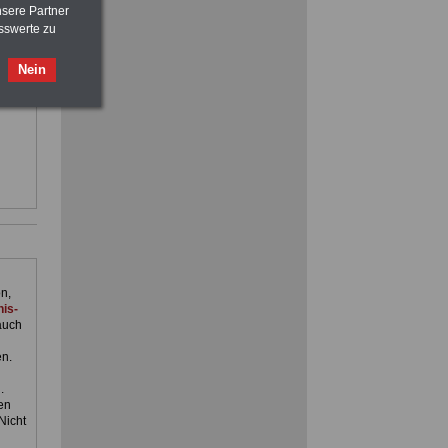
nsere Partner
sswerte zu
ilfe,
FRAUEN
im Öffentlichen Dienst:
Nein
Hinweise und Ratschläge
ienst.
>>>
OnlineBuch
für nur 7,50 Euro
ACHTUNG
Nebentätigkeitsrecht:
vor Jobaufnahme
schlau machen
>>>
OnlineBuch
für nur 7,50 Euro
n,
is-
auch
en.
.
en
Nicht