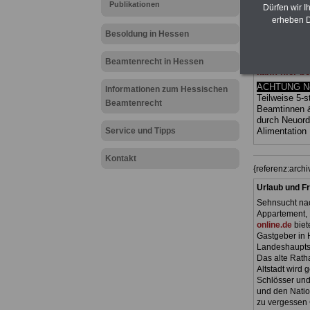
Publikationen
(Bund/Länder)
Dürfen wir I
Ländern. Alle
erheben D
gegliedert un
Besoldung in Hessen
Sachverhalte 
Mitarbeiterin
Hessen
geei
Beamtenrecht in Hessen
kann hier be
ACHTUNG Neu
Informationen zum Hessischen
Teilweise 5-s
Beamtenrecht
Beamtinnen 
durch Neuor
Service und Tipps
Alimentation
Kontakt
{referenz:arc
Urlaub und Fr
Sehnsucht nac
Appartement, 
online.de
biet
Gastgeber in 
Landeshauptst
Das alte Ratha
Altstadt wird
Schlösser und
und den Natio
zu vergessen 