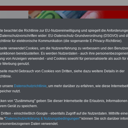
e beachtet die Richtlinie zur EU-Nutzereinwilligung und spiegelt die Anforderung
 Datenschutzvorschriften wider: EU-Datenschutz-Grundverordnung (DSGVO) und d
chtlinie für elektronische Kommunikation (die sogenannte E-Privacy-Richtlinie).
hlung für Beamte & Ruhestandsbeamte (zu geringe Alimentation)
tseite verwendet Cookies, um die Nutzererfahrung zu verbessern und den Benutze
fassungsgericht hat die Landesbesoldung von Berlin für die Jahre 2008 bis
unktionen bereitzustellen. Es werden Nutzerdaten - auch ihre personenbezogenen
assungswidrig erklärt (Berlin muss bis
März 2027 eine Neuregelung der
ung von Anzeigen verwendet - und Cookies sowohl für personalisierte als auch für 
schließen, die zun hohen Nachzahlungen führen wird). Auch beim Bund
te Werbung genutzt.
hestandsbeamte) wird es hohe Nachzahlungen geben (Medienberichten
en
alle (!) Beamte
zwischen mind.
3.000 und 13.000 Euro
,rechnen. Der INFO
tseite macht Gebrauch von Cookies von Dritten, siehe dazu weitere Details in der
hierzu eine Broschüre heraus, die unmittelbar nach dem Beschluss des
htlinie.
s der Bundesregierung vorgelegt wird (wahrscheinlich im Quartal.2026
Vor)Bestellung der Broschüre
.
te unsere
Datenschutzrichtlinie
, um mehr darüber zu erfahren, wie diese Internetse
peicher nutzt.
r Beamte und den öffentlichen Dienst in Hessen: Hessisch
cken von "Zustimmung" geben Sie dieser Internetseite die Erlaubnis, Informationen
wird analysiert
hrem Gerät zu speichern.
ritten - einschließlich Google - ebenfalls Zugriff auf die Nutzerdaten. Mithilfe eine
-ABO
mit drei Ratgebern für nur
PDF-SERVICE: 10 Bücher bzw. eBooks
te "
Datenschutzerklärung & Nutzungsbedingungen
" können Sie sich darüber infor
Wissenswertes für Beamtinnen
wichtigen Themen für Beamte und dem
personenbezogenen Daten verwendet.
 Beamten-versorgungsrecht
Dienst
Zum Komplettpreis von 15 Euro i