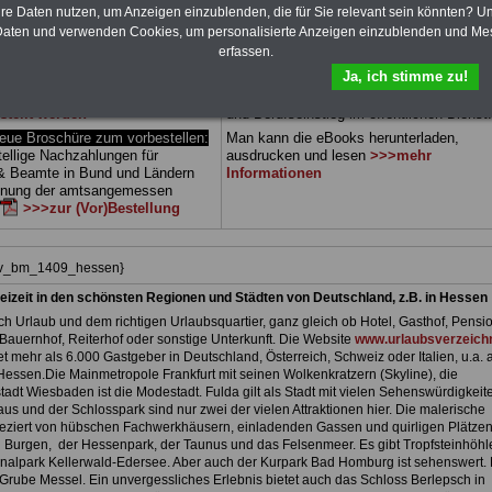
 sowie Beihilferecht in Bund und
können Sie zehn Bücher als eBook
hre Daten nutzen, um Anzeigen einzublenden, die für Sie relevant sein könnten? U
 drei Ratgeber sind übersichtlich
herunterladen, auch für Beschäftigte des
aten und verwenden Cookies, um personalisierte Anzeigen einzublenden und Me
d erläutern auch komplizierte
Landes Hessen
geeignet: die Bücher
erfassen.
verständlich (auch für
behandeln Beamtenrecht, Besoldung, Beih
Ja, ich stimme zu!
nen und Mitarbeiter
des Landes
Beamtenversorgung, Rund ums Geld,
gnet).
Das
BEHÖRDEN-ABO
>>>
Nebentätigkeitsrecht, Frauen im öffentl. D
stellt werden
und Berufseinstieg im öffentlichen Dienst.
e Broschüre zum vorbestellen:
Man kann die eBooks herunterladen,
tellige Nachzahlungen für
ausdrucken und lesen
>>>mehr
& Beamte in Bund und Ländern
Informationen
dnung der amtsangemessen
>>>zur (Vor)Bestellung
hiv_bm_1409_hessen}
eizeit in den schönsten Regionen und Städten von Deutschland, z.B. in Hessen
h Urlaub und dem richtigen Urlaubsquartier, ganz gleich ob Hotel, Gasthof, Pensio
Bauernhof, Reiterhof oder sonstige Unterkunft. Die Website
www.urlaubsverzeichn
et mehr als 6.000 Gastgeber in Deutschland, Österreich, Schweiz oder Italien, u.a. 
Hessen.Die Mainmetropole Frankfurt mit seinen Wolkenkratzern (Skyline), die
adt Wiesbaden ist die Modestadt. Fulda gilt als Stadt mit vielen Sehenswürdigkeit
us und der Schlosspark sind nur zwei der vielen Attraktionen hier. Die malerische
 geziert von hübschen Fachwerkhäusern, einladenden Gassen und quirligen Plätzen
 Burgen, der Hessenpark, der Taunus und das Felsenmeer. Es gibt Tropfsteinhöhl
nalpark Kellerwald-Edersee. Aber auch der Kurpark Bad Homburg ist sehenswert. 
Grube Messel. Ein unvergessliches Erlebnis bietet auch das Schloss Berlepsch in