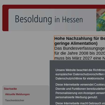
Hohe Nachzahlung für B
geringe Alimentation)
Das Bundesverfassungsgeri
für die Jahre 2008 bis 2020
muss bis
März 2027 eine N
die zun hohen Nachzahlun
(Beamte & Ruhestandsbea
Unsere Website beachtet die Richtlini
geben (Medienberichten z
europäischer Datenschutzvorschrifte
mind.
3.000 und 13.000 E
Datenschutzrichtlinie für elektronisch
hierzu eine Broschüre her
Diese Internetseite verwendet Cookie
des Gesetzentwurfs der Bu
Startseite
Dienste und Funktionen bereitzustell
(wahrscheinlich im Quarta
Personalisierung von Anzeigen verwende
Aktuelle Meldungen
Broschüre
.
personalisierte Werbung genutzt.
Taschenbücher
Diese Internetseite macht Gebrauch von