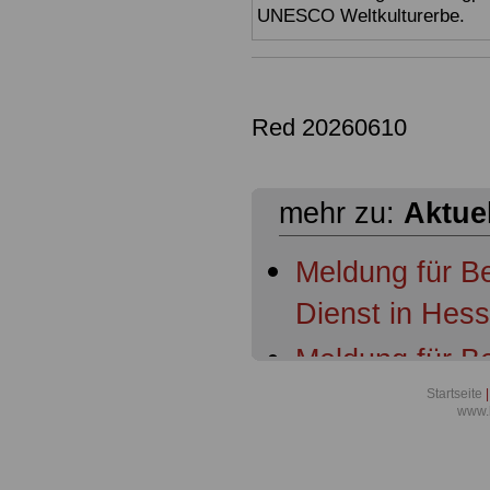
UNESCO Weltkulturerbe.
Red 20260610
mehr zu:
Aktue
Meldung für B
Dienst in Hes
Meldung für B
Dienst in Hess
Startseite
|
www.
Ruhestandsbe