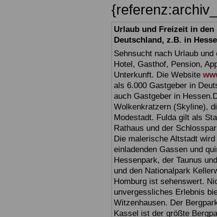
{referenz:archi
Urlaub und Freizeit in de
Deutschland, z.B. in Hess
Sehnsucht nach Urlaub und d
Hotel, Gasthof, Pension, Ap
Unterkunft. Die Website
www
als 6.000 Gastgeber in Deuts
auch Gastgeber in Hessen.D
Wolkenkratzern (Skyline), d
Modestadt. Fulda gilt als St
Rathaus und der Schlosspark 
Die malerische Altstadt wir
einladenden Gassen und quir
Hessenpark, der Taunus und 
und den Nationalpark Keller
Homburg ist sehenswert. Ni
unvergessliches Erlebnis bi
Witzenhausen. Der Bergpark
Kassel ist der größte Bergp