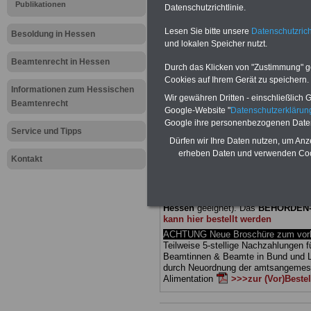
Publikationen
Datenschutzrichtlinie.
Meldung fü
Lesen Sie bitte unsere
Datenschutzrich
Besoldung in Hessen
und lokalen Speicher nutzt.
öffentliche
Beamtenrecht in Hessen
Durch das Klicken von "Zustimmung" geb
Kürzere Arb
Cookies auf Ihrem Gerät zu speichern.
Informationen zum Hessischen
Wir gewähren Dritten - einschließlich Go
Beamtenrecht
Google-Website "
Datenschutzerkläru
BEHÖRDEN-ABO
mit drei Ratgebern
Google ihre personenbezogenen Date
25,00 Euro: Wissenswertes für Bea
Service und Tipps
Dürfen wir Ihre Daten nutzen, um Anz
und Beamte, Beamten-versorgungsr
(Bund/Länder) sowie Beihilferecht i
erheben Daten und verwenden Cook
Kontakt
Ländern. Alle drei Ratgeber sind über
gegliedert und erläutern auch kompliz
Sachverhalte verständlich (auch für
Mitarbeiterinnen und Mitarbeiter
des 
Hessen
geeignet).
Das
BEHÖRDEN
kann hier bestellt werden
ACHTUNG Neue Broschüre zum vorb
Teilweise 5-stellige Nachzahlungen f
Beamtinnen & Beamte in Bund und 
durch Neuordnung der amtsangeme
Alimentation
>>>zur (Vor)Beste