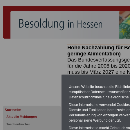
Hohe Nachzahlung für B
geringe Alimentation)
Das Bundesverfassungsgeri
für die Jahre 2008 bis 2020
muss bis
März 2027 eine N
die zun hohen Nachzahlun
(Beamte & Ruhestandsbea
Unsere Website beachtet die Richtlini
geben (Medienberichten z
europäischer Datenschutzvorschrifte
mind.
3.000 und 13.000 E
Datenschutzrichtlinie für elektronisch
hierzu eine Broschüre her
Diese Internetseite verwendet Cookie
des Gesetzentwurfs der Bu
Startseite
Dienste und Funktionen bereitzustell
(wahrscheinlich im Quarta
Personalisierung von Anzeigen verwende
Aktuelle Meldungen
Broschüre
.
personalisierte Werbung genutzt.
Taschenbücher
Diese Internetseite macht Gebrauch von