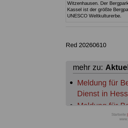
Witzenhausen. Der Bergpark
Kassel ist der größte Bergp
UNESCO Weltkulturerbe.
Red 20260610
mehr zu:
Aktue
Meldung für B
Dienst in Hes
Meldung für B
Dienst in Hess
Startseite
|
www.