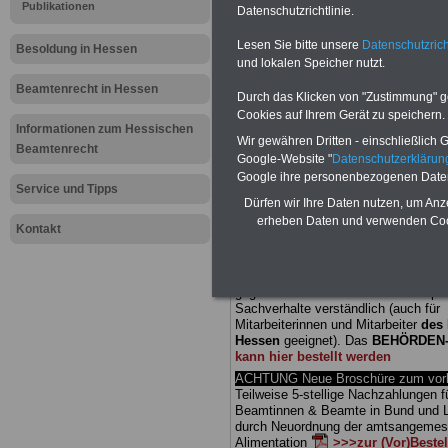
Publikationen
Datenschutzrichtlinie.
Meldung fü
Lesen Sie bitte unsere
Datenschutzrich
Besoldung in Hessen
und lokalen Speicher nutzt.
öffentliche
Beamtenrecht in Hessen
Durch das Klicken von "Zustimmung" geb
Dramatisch
Cookies auf Ihrem Gerät zu speichern.
Informationen zum Hessischen
Wir gewähren Dritten - einschließlich Go
Beamtenrecht
befürchtet
Google-Website "
Datenschutzerkläru
Google ihre personenbezogenen Date
Service und Tipps
Dürfen wir Ihre Daten nutzen, um Anz
BEHÖRDEN-ABO
mit drei Ratgebern
erheben Daten und verwenden Cook
25,00 Euro: Wissenswertes für Bea
Kontakt
und Beamte, Beamten-versorgungsr
(Bund/Länder) sowie Beihilferecht i
Ländern. Alle drei Ratgeber sind über
gegliedert und erläutern auch kompliz
Sachverhalte verständlich (auch für
Mitarbeiterinnen und Mitarbeiter
des 
Hessen
geeignet).
Das
BEHÖRDEN
kann hier bestellt werden
ACHTUNG Neue Broschüre zum vorb
Teilweise 5-stellige Nachzahlungen f
Beamtinnen & Beamte in Bund und 
durch Neuordnung der amtsangeme
Alimentation
>>>zur (Vor)Beste