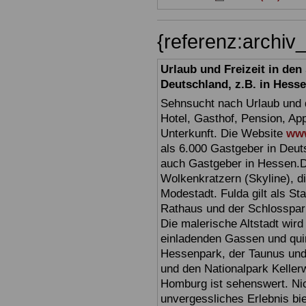
{referenz:archi
Urlaub und Freizeit in de
Deutschland, z.B. in Hess
Sehnsucht nach Urlaub und d
Hotel, Gasthof, Pension, Ap
Unterkunft. Die Website
www
als 6.000 Gastgeber in Deuts
auch Gastgeber in Hessen.D
Wolkenkratzern (Skyline), d
Modestadt. Fulda gilt als St
Rathaus und der Schlosspark 
Die malerische Altstadt wir
einladenden Gassen und quir
Hessenpark, der Taunus und 
und den Nationalpark Keller
Homburg ist sehenswert. Ni
unvergessliches Erlebnis bi