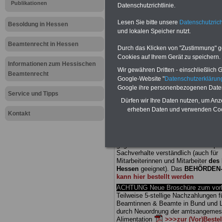
Publikationen
Datenschutzrichtlinie.
Meldung fü
Lesen Sie bitte unsere
Datenschutzrich
Besoldung in Hessen
und lokalen Speicher nutzt.
öffentliche
Beamtenrecht in Hessen
Durch das Klicken von "Zustimmung" geb
Land Hess
Cookies auf Ihrem Gerät zu speichern.
Informationen zum Hessischen
Wir gewähren Dritten - einschließlich Go
Beamtenrecht
Tarifvertrag
Google-Website "
Datenschutzerkläru
Google ihre personenbezogenen Date
Service und Tipps
Dürfen wir Ihre Daten nutzen, um Anz
BEHÖRDEN-ABO
mit drei Ratgebern
erheben Daten und verwenden Cook
25,00 Euro: Wissenswertes für Bea
Kontakt
und Beamte, Beamten-versorgungsr
(Bund/Länder) sowie Beihilferecht i
Ländern. Alle drei Ratgeber sind über
gegliedert und erläutern auch kompliz
Sachverhalte verständlich (auch für
Mitarbeiterinnen und Mitarbeiter
des 
Hessen
geeignet).
Das
BEHÖRDEN
kann hier bestellt werden
ACHTUNG Neue Broschüre zum vorb
Teilweise 5-stellige Nachzahlungen f
Beamtinnen & Beamte in Bund und 
durch Neuordnung der amtsangeme
Alimentation
>>>zur (Vor)Beste