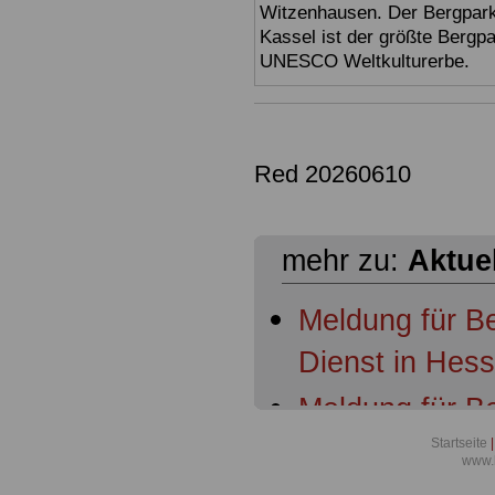
Witzenhausen. Der Bergpark
Kassel ist der größte Bergp
UNESCO Weltkulturerbe.
Red 20260610
mehr zu:
Aktue
Meldung für B
Dienst in Hes
Meldung für B
Dienst in Hess
Startseite
|
www.