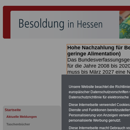
Hohe Nachzahlung für B
geringe Alimentation)
Das Bundesverfassungsgeri
für die Jahre 2008 bis 2020
muss bis
März 2027 eine N
die zun hohen Nachzahlun
(Beamte & Ruhestandsbea
Unsere Website beachtet die Richtlini
geben (Medienberichten z
europäischer Datenschutzvorschrifte
mind.
3.000 und 13.000 E
Datenschutzrichtlinie für elektronisch
hierzu eine Broschüre her
Diese Internetseite verwendet Cookie
des Gesetzentwurfs der Bu
Startseite
Dienste und Funktionen bereitzustell
(wahrscheinlich im Quarta
Personalisierung von Anzeigen verwende
Aktuelle Meldungen
Broschüre
.
personalisierte Werbung genutzt.
Taschenbücher
Diese Internetseite macht Gebrauch von