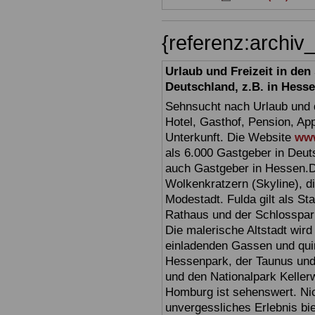
{referenz:archi
Urlaub und Freizeit in de
Deutschland, z.B. in Hess
Sehnsucht nach Urlaub und d
Hotel, Gasthof, Pension, Ap
Unterkunft. Die Website
www
als 6.000 Gastgeber in Deuts
auch Gastgeber in Hessen.D
Wolkenkratzern (Skyline), d
Modestadt. Fulda gilt als St
Rathaus und der Schlosspark 
Die malerische Altstadt wir
einladenden Gassen und quir
Hessenpark, der Taunus und 
und den Nationalpark Keller
Homburg ist sehenswert. Ni
unvergessliches Erlebnis bi