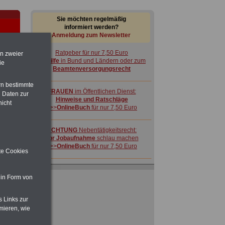
Sie möchten regelmäßig
informiert werden?
Anmeldung zum Newsletter
Ratgeber für nur 7,50 Euro
en zweier
Beihilfe
in Bund und Ländern oder zum
ie
Beamtenversorgungsrecht
rn bestimmte
FRAUEN
im Öffentlichen Dienst:
 Daten zur
Hinweise und Ratschläge
nicht
>>>
OnlineBuch
für nur 7,50 Euro
-
ACHTUNG
Nebentätigkeitsrecht:
vor Jobaufnahme
schlau machen
>>>
OnlineBuch
für nur 7,50 Euro
ite Cookies
ngen
 in Form von
s Links zur
 zu
mieren, wie
 Öff.
Ratgeber für nur 7,50 Euro
m Jahr
Beihilfe
in Bund und Ländern oder zum