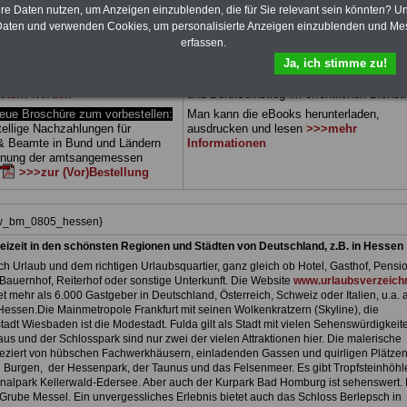
 sowie Beihilferecht in Bund und
können Sie zehn Bücher als eBook
hre Daten nutzen, um Anzeigen einzublenden, die für Sie relevant sein könnten? U
 drei Ratgeber sind übersichtlich
herunterladen, auch für Beschäftigte des
aten und verwenden Cookies, um personalisierte Anzeigen einzublenden und Me
d erläutern auch komplizierte
Landes Hessen
geeignet: die Bücher
erfassen.
verständlich (auch für
behandeln Beamtenrecht, Besoldung, Beih
Ja, ich stimme zu!
nen und Mitarbeiter
des Landes
Beamtenversorgung, Rund ums Geld,
gnet).
Das
BEHÖRDEN-ABO
>>>
Nebentätigkeitsrecht, Frauen im öffentl. D
stellt werden
und Berufseinstieg im öffentlichen Dienst.
e Broschüre zum vorbestellen:
Man kann die eBooks herunterladen,
tellige Nachzahlungen für
ausdrucken und lesen
>>>mehr
& Beamte in Bund und Ländern
Informationen
dnung der amtsangemessen
>>>zur (Vor)Bestellung
hiv_bm_0805_hessen}
eizeit in den schönsten Regionen und Städten von Deutschland, z.B. in Hessen
h Urlaub und dem richtigen Urlaubsquartier, ganz gleich ob Hotel, Gasthof, Pensio
Bauernhof, Reiterhof oder sonstige Unterkunft. Die Website
www.urlaubsverzeichn
et mehr als 6.000 Gastgeber in Deutschland, Österreich, Schweiz oder Italien, u.a. 
Hessen.Die Mainmetropole Frankfurt mit seinen Wolkenkratzern (Skyline), die
adt Wiesbaden ist die Modestadt. Fulda gilt als Stadt mit vielen Sehenswürdigkeit
us und der Schlosspark sind nur zwei der vielen Attraktionen hier. Die malerische
 geziert von hübschen Fachwerkhäusern, einladenden Gassen und quirligen Plätzen
 Burgen, der Hessenpark, der Taunus und das Felsenmeer. Es gibt Tropfsteinhöhl
nalpark Kellerwald-Edersee. Aber auch der Kurpark Bad Homburg ist sehenswert. 
Grube Messel. Ein unvergessliches Erlebnis bietet auch das Schloss Berlepsch in