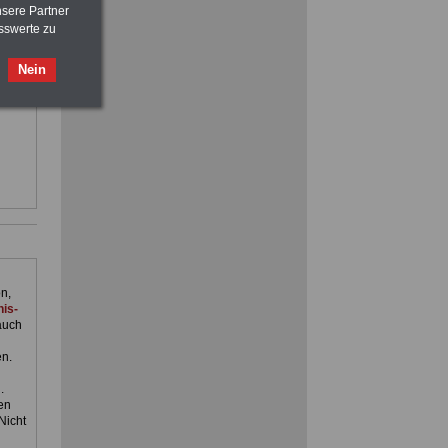
Beamtenversorgungsrecht
nsere Partner
sswerte zu
FRAUEN
im Öffentlichen Dienst:
ilfe,
Nein
Hinweise und Ratschläge
>>>
OnlineBuch
für nur 7,50 Euro
ienst.
ACHTUNG
Nebentätigkeitsrecht:
vor Jobaufnahme
schlau machen
>>>
OnlineBuch
für nur 7,50 Euro
n,
is-
auch
en.
.
en
Nicht