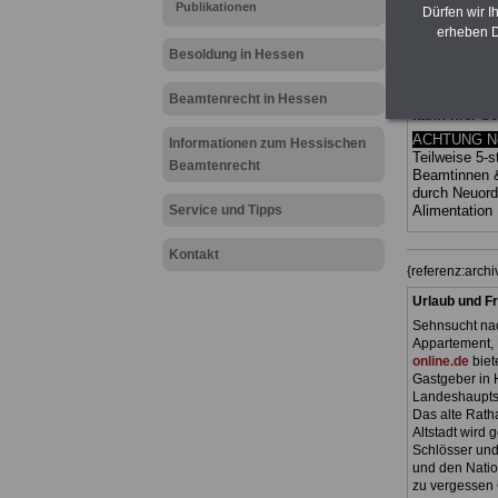
Publikationen
(Bund/Länder)
Dürfen wir I
Ländern. Alle
erheben D
gegliedert un
Besoldung in Hessen
Sachverhalte 
Mitarbeiterin
Hessen
geei
Beamtenrecht in Hessen
kann hier be
ACHTUNG Neu
Informationen zum Hessischen
Teilweise 5-s
Beamtenrecht
Beamtinnen 
durch Neuor
Service und Tipps
Alimentation
Kontakt
{referenz:arc
Urlaub und Fr
Sehnsucht nac
Appartement, 
online.de
biet
Gastgeber in 
Landeshauptst
Das alte Ratha
Altstadt wird
Schlösser und
und den Natio
zu vergessen 