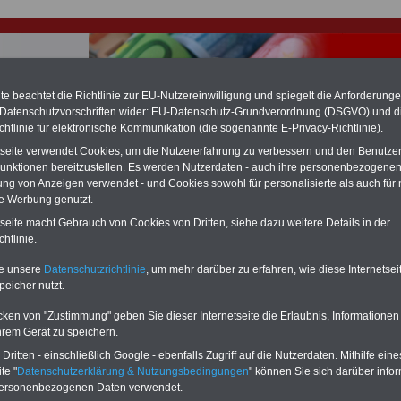
e beachtet die Richtlinie zur EU-Nutzereinwilligung und spiegelt die Anforderung
 Datenschutzvorschriften wider: EU-Datenschutz-Grundverordnung (DSGVO) und d
chtlinie für elektronische Kommunikation (die sogenannte E-Privacy-Richtlinie).
hlung für Beamte & Ruhestandsbeamte (zu geringe Alimentation)
tseite verwendet Cookies, um die Nutzererfahrung zu verbessern und den Benutze
fassungsgericht hat die Landesbesoldung von Berlin für die Jahre 2008 bis
unktionen bereitzustellen. Es werden Nutzerdaten - auch ihre personenbezogenen
assungswidrig erklärt (Berlin muss bis
März 2027 eine Neuregelung der
ung von Anzeigen verwendet - und Cookies sowohl für personalisierte als auch für 
schließen, die zun hohen Nachzahlungen führen wird). Auch beim Bund
te Werbung genutzt.
hestandsbeamte) wird es hohe Nachzahlungen geben (Medienberichten
en
alle (!) Beamte
zwischen mind.
3.000 und 13.000 Euro
,rechnen. Der INFO
tseite macht Gebrauch von Cookies von Dritten, siehe dazu weitere Details in der
hierzu eine Broschüre heraus, die unmittelbar nach dem Beschluss des
htlinie.
s der Bundesregierung vorgelegt wird (wahrscheinlich im Quartal.2026
Vor)Bestellung der Broschüre
.
te unsere
Datenschutzrichtlinie
, um mehr darüber zu erfahren, wie diese Internetse
peicher nutzt.
r Beamte und den öffentlichen Dienst in Hessen: Forderu
cken von "Zustimmung" geben Sie dieser Internetseite die Erlaubnis, Informationen
tik
hrem Gerät zu speichern.
ritten - einschließlich Google - ebenfalls Zugriff auf die Nutzerdaten. Mithilfe eine
-ABO
mit drei Ratgebern für nur
PDF-SERVICE: 10 Bücher bzw. eBooks
te "
Datenschutzerklärung & Nutzungsbedingungen
" können Sie sich darüber infor
Wissenswertes für Beamtinnen
wichtigen Themen für Beamte und dem
personenbezogenen Daten verwendet.
 Beamten-versorgungsrecht
Dienst
Zum Komplettpreis von 15 Euro i