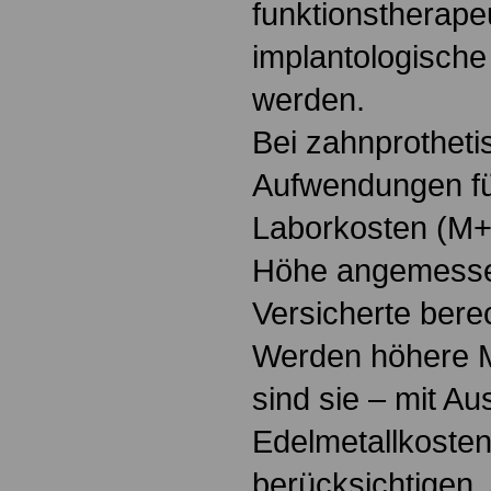
funktionstherape
implantologische
werden.
Bei zahnprotheti
Aufwendungen fü
Laborkosten (M+L
Höhe angemessen,
Versicherte bere
Werden höhere M
sind sie – mit A
Edelmetallkosten
berücksichtigen