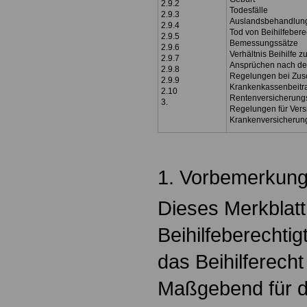
2.9.2
Todesfälle
2.9.3
Auslandsbehandlun
2.9.4
Tod von Beihilfebere
2.9.5
Bemessungssätze
2.9.6
Verhältnis Beihilfe 
2.9.7
Ansprüchen nach d
2.9.8
Regelungen bei Zu
2.9.9
Krankenkassenbeitra
2.10
Rentenversicherungs
3.
Regelungen für Vers
Krankenversicherun
.
1. Vorbemerkun
Dieses Merkblat
Beihilfeberechtig
das Beihilferech
Maßgebend für di