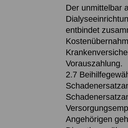
Der unmittelbar 
Dialyseeinricht
entbindet zusam
Kostenübernahme
Krankenversiche
Vorauszahlung.
2.7 Beihilfegewä
Schadenersatza
Schadenersatza
Versorgungsempf
Angehörigen geh