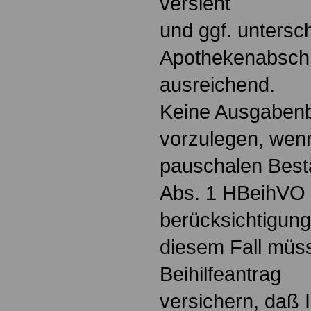
versieht
und ggf. untersc
Apothekenabschr
ausreichend.
Keine Ausgabenb
vorzulegen, wen
pauschalen Best
Abs. 1 HBeihVO 
berücksichtigung
diesem Fall müss
Beihilfeantrag
versichern, daß 