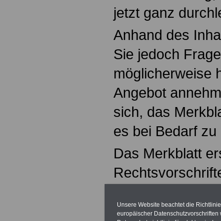
jetzt ganz durchl
Anhand des Inha
Sie jedoch Frage
möglicherweise 
Angebot annehme
sich, das Merkbl
es bei Bedarf zu
Das Merkblatt ers
Rechtsvorschrift
selbstverständl
Unsere Website beachtet die Richtlini
Zur Zeit gelten f
europäischer Datenschutzvorschrifte