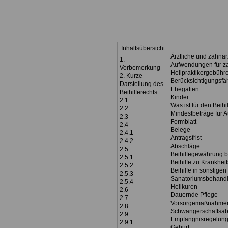
Inhaltsübersicht
Ärztliche und zahnä
1.
Aufwendungen für za
Vorbemerkung
Heilpraktikergebühr
2. Kurze
Berücksichtigungsfä
Darstellung des
Ehegatten
Beihilferechts
Kinder
2.1
Was ist für den Beihi
2.2
Mindestbeträge für
2.3
Formblatt
2.4
Belege
2.4.1
Antragsfrist
2.4.2
Abschläge
2.5
Beihilfegewährung 
2.5.1
Beihilfe zu Krankhei
2.5.2
Beihilfe in sonstigen
2.5.3
Sanatoriumsbehand
2.5.4
Heilkuren
2.6
Dauernde Pflege
2.7
Vorsorgemaßnahme
2.8
Schwangerschaftsabb
2.9
Empfängnisregelun
2.9.1
Geburt