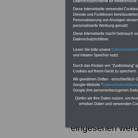
Datenschutzrichtlinie für elektronisch
- Die Hessische 
Diese Internetseite verwendet Cookie
Dienste und Funktionen bereitzustell
Fassung vom 25
Personalisierung von Anzeigen verwende
personalisierte Werbung genutzt.
- Die Verwaltung
Diese Internetseite macht Gebrauch von
Durchführung de
Datenschutzrichtlinie.
Lesen Sie bitte unsere
Datenschutzrich
Beihilfenverordn
und lokalen Speicher nutzt.
Erlaß vom 25.11
Durch das Klicken von "Zustimmung" geb
Cookies auf Ihrem Gerät zu speichern.
Die Hess. Beihil
Wir gewähren Dritten - einschließlich Go
Google-Website "
Datenschutzerkläru
Merkblatt sowie 
Google ihre personenbezogenen Date
Dürfen wir Ihre Daten nutzen, um Anz
Beihilfefähigkei
erheben Daten und verwenden Cook
auch im Internet
eingesehen werd