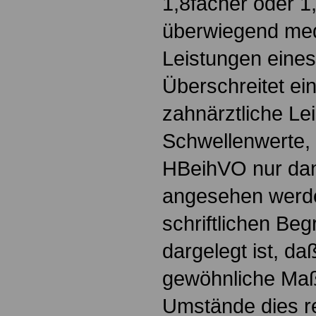
1,8facher oder 1
überwiegend med
Leistungen eines 
Überschreitet ei
zahnärztliche Le
Schwellenwerte, 
HBeihVO nur da
angesehen werde
schriftlichen B
dargelegt ist, da
gewöhnliche Ma
Umstände dies re