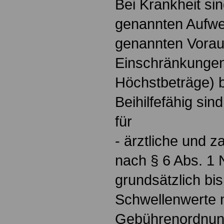
Bei Krankheit si
genannten Aufwe
genannten Vora
Einschränkungen
Höchstbeträge) be
Beihilfefähig si
für
- ärztliche und z
nach § 6 Abs. 1 
grundsätzlich bi
Schwellenwerte 
Gebührenordnung