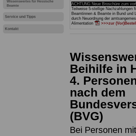
Wissenswertes für Hessische
ACHTUNG Neue Broschüre zum vorb
Beamte
Teilweise 5-stellige Nachzahlungen f
Beamtinnen & Beamte in Bund und 
Service und Tipps
durch Neuordnung der amtsangeme
Alimentation
>>>zur (Vor)Beste
Kontakt
Wissenswer
Beihilfe in
4. Persone
nach dem
Bundesver
(BVG)
Bei Personen mi