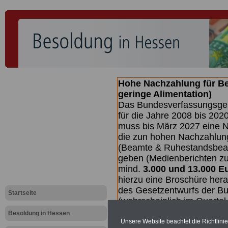
Hohe Nachzahlung für B
geringe Alimentation)
Das Bundesverfassungsgeri
für die Jahre 2008 bis 2020
muss bis
März 2027 eine N
die zun hohen Nachzahlun
(Beamte & Ruhestandsbea
geben (Medienberichten z
mind.
3.000 und 13.000 E
hierzu eine Broschüre her
des Gesetzentwurfs der Bu
Startseite
(wahrscheinlich im Quarta
Broschüre
.
Besoldung in Hessen
Unsere Website beachtet die Richtlini