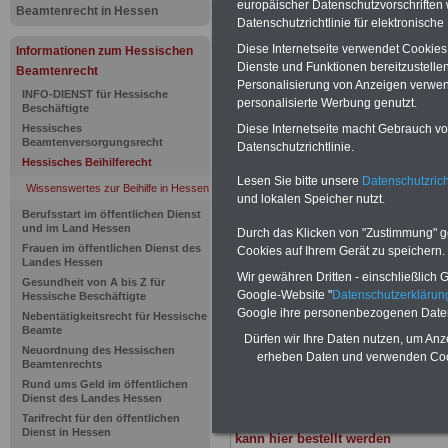
europäischer Datenschutzvorschrifte
Beamtenrecht in Hessen
Datenschutzrichtlinie für elektronisch
Wissenswer
Diese Internetseite verwendet Cookie
Informationen zum Hessischen
Dienste und Funktionen bereitzustell
Beihilfe in
Beamtenrecht
Personalisierung von Anzeigen verwende
INFO-DIENST für Hessische
personalisierte Werbung genutzt.
Personen m
Beschäftigte
Hessisches
Diese Internetseite macht Gebrauch von
Beamtenversorgungsrecht
Datenschutzrichtlinie.
nach dem
Hessisches Beihilferecht
Lesen Sie bitte unsere
Datenschutzrich
Wissenswertes zur Beihilfe in Hessen
Bundesver
und lokalen Speicher nutzt.
Berufsstart im öffentlichen Dienst
und im Land Hessen
(BVG)
Durch das Klicken von "Zustimmung" geb
Frauen im öffentlichen Dienst des
Cookies auf Ihrem Gerät zu speichern.
Landes Hessen
Wir gewähren Dritten - einschließlich Go
Gesundheit von A bis Z für
BEHÖRDEN-ABO
mit drei Ratgebern
Google-Website "
Datenschutzerkläru
Hessische Beschäftigte
25,00 Euro: Wissenswertes für Bea
Google ihre personenbezogenen Date
Nebentätigkeitsrecht für Hessische
und Beamte, Beamten-versorgungsr
Beamte
Dürfen wir Ihre Daten nutzen, um Anz
(Bund/Länder) sowie Beihilferecht i
Neuordnung des Hessischen
erheben Daten und verwenden Cook
Ländern. Alle drei Ratgeber sind über
Beamtenrechts
gegliedert und erläutern auch kompliz
Rund ums Geld im öffentlichen
Sachverhalte verständlich (auch für
Dienst des Landes Hessen
Mitarbeiterinnen und Mitarbeiter
des 
Tarifrecht für den öffentlichen
Hessen
geeignet).
Das
BEHÖRDEN
Dienst in Hessen
kann hier bestellt werden