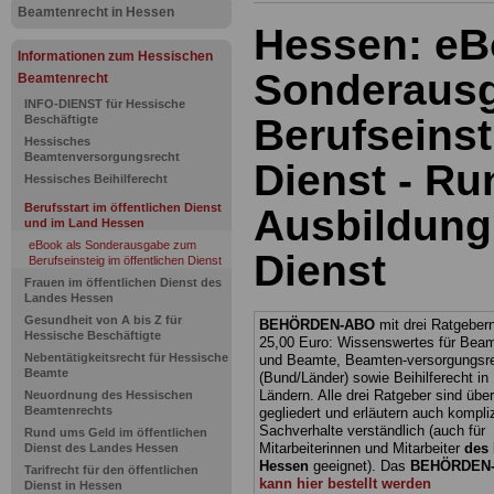
Beamtenrecht in Hessen
Hessen: e
Informationen zum Hessischen
Sonderaus
Beamtenrecht
INFO-DIENST für Hessische
Berufseinst
Beschäftigte
Hessisches
Beamtenversorgungsrecht
Dienst - Ru
Hessisches Beihilferecht
Berufsstart im öffentlichen Dienst
Ausbildung 
und im Land Hessen
eBook als Sonderausgabe zum
Dienst
Berufseinsteig im öffentlichen Dienst
Frauen im öffentlichen Dienst des
Landes Hessen
Gesundheit von A bis Z für
BEHÖRDEN-ABO
mit drei Ratgebern
Hessische Beschäftigte
25,00 Euro: Wissenswertes für Bea
Nebentätigkeitsrecht für Hessische
und Beamte, Beamten-versorgungsr
Beamte
(Bund/Länder) sowie Beihilferecht i
Ländern. Alle drei Ratgeber sind über
Neuordnung des Hessischen
Beamtenrechts
gegliedert und erläutern auch kompliz
Sachverhalte verständlich (auch für
Rund ums Geld im öffentlichen
Mitarbeiterinnen und Mitarbeiter
des 
Dienst des Landes Hessen
Hessen
geeignet).
Das
BEHÖRDEN
Tarifrecht für den öffentlichen
kann hier bestellt werden
Dienst in Hessen