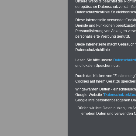
Berufseinsteiger 
Unsere Website beachtet die Richtli
europäischer Datenschutzvorschrif
beiden Jahren h
Datenschutzrichtlinie für elektronis
Diese Internetseite verwendet Cook
Menschen eine A
Dienste und Funktionen bereitzuste
Personalisierung von Anzeigen verwen
Beamtenanwärter
personalisierte Werbung genutzt.
Diese Internetseite macht Gebrauch v
Insgesamt werde
Datenschutzrichtlinie.
Menschen ausgeb
Lesen Sie bitte unsere
Datenschutzri
und lokalen Speicher nutzt.
Beamtenanwärter
Durch das Klicken von "Zustimmung" 
Auszubildende au
Cookies auf Ihrem Gerät zu speicher
Wir gewähren Dritten - einschließlich
Der Tarifvertrag
Google-Website "
Datenschutzerklär
Google ihre personenbezogenen Da
öffentlichen Dien
Dürfen wir Ihre Daten nutzen, um A
erheben Daten und verwenden Co
Pflichten und Rec
Grundlage für d