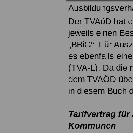
Ausbildungsverhä
Der TVAöD hat ei
jeweils einen Be
„BBiG“. Für Ausz
es ebenfalls eine
(TVA-L). Da die 
dem TVAÖD übere
in diesem Buch d
Tarifvertrag f
Kommunen