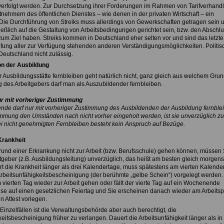
 verfolgt werden. Zur Durchsetzung ihrer Forderungen im Rahmen von Tarifverhan
tnehmern des öffentlichen Dienstes – wie denen in der privaten Wirtschaft – ein
. Die Durchführung von Streiks muss allerdings von Gewerkschaften getragen sein 
ießlich auf die Gestaltung von Arbeitsbedingungen gerichtet sein, bzw. den Abschl
zum Ziel haben. Streiks kommen in Deutschland eher selten vor und sind das letzte 
ung aller zur Verfügung stehenden anderen Verständigungsmöglichkeiten. Politis
 Deutschland nicht zulässig.
on der Ausbildung
 Ausbildungsstätte fernbleiben geht natürlich nicht, ganz gleich aus welchem Grund
 des Arbeitgebers darf man als Auszubildender fernbleiben.
ur mit vorheriger Zustimmung
nde darf nur mit vorheriger Zustimmung des Ausbildenden der Ausbildung fernble
mmung den Umständen nach nicht vorher eingeholt werden, ist sie unverzüglich zu
i nicht genehmigten Fernbleiben besteht kein Anspruch auf Bezüge.
Krankheit
und einer Erkrankung nicht zur Arbeit (bzw. Berufsschule) gehen können, müssen 
tgeber (z.B. Ausbildungsleitung) unverzüglich, das heißt am besten gleich morgens
rt die Krankheit länger als drei Kalendertage, muss spätestens am vierten Kalende
 Arbeitsunfähigkeitsbescheinigung (der berühmte „gelbe Schein“) vorgelegt werden.
vierten Tag wieder zur Arbeit gehen oder fällt der vierte Tag auf ein Wochenende
e auf einen gesetzlichen Feiertag und Sie erscheinen danach wieder am Arbeitspl
 Attest vorlegen.
Einzelfällen ist die Verwaltungsbehörde aber auch berechtigt, die
eitsbescheinigung früher zu verlangen. Dauert die Arbeitsunfähigkeit länger als in