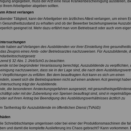
nigung angegeben, muss der Arzt eine neue Krankenbescheinigung ausstellen, di
ei Ihrem Arbeitgeber abgeben sollten.
ann Attest verlangen
ender Tätigkeit, kann der Arbeitgeber ein ärztliches Attest verlangen, um einen Ei
en Gesundheitszustand zu erhalten und ob der Bewerber beziehungsweise Auszub
körperlich geeignet ist. Mehr dazu erfährt man vom Betriebsarzt oder auch vom eige
 Untersuchungen
nde haben auf Verlangen des Ausbildenden vor ihrer Einstellung ihre gesundheitli
das Zeugnis eines Amts- oder Betriebsarztes nachzuweisen. Für Auszubildende, d
ndarbeitsschutzgesetz
gänzend § 32 Abs. 1 JArbSchG zu beachten.
dende ist bei begründeter Veranlassung berechtigt, Auszubildende zu verpflichten, 
heinigung nachzuweisen, dass sie in der Lage sind, die nach dem Ausbildungsvert
erpflichtungen zu erfüllen. Bei dem beauftragten Arzt kann es sich um einen
ndeln, soweit sich die Betriebsparteien nicht auf einen anderen Arzt geeinigt habe
Untersuchung trägt der Ausbildende.
nde, die besonderen Ansteckungsgefahren ausgesetzt, mit gesundheitsgefährden
chäftigt oder mit der Zubereitung von Speisen beauftragt sind, sind in regelmäßige
oder auf ihren Antrag bei Beendigung des Ausbildungsverhältnisses ärztlich zu
 Tarifvertrag für Auszubildende im öffentlichen Dienst (TVAöD)
chäden
k die Schreibtischlampe umgerissen oder bei einer der Produktionsmaschinen die fa
en und damit die komplette Auslieferung ins Chaos gebracht? Kann vorkommen. 