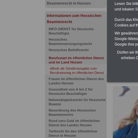
(Bund/Länder)
Beamtenrecht in Hessen
Lesen Sie bit
Ländern. Alle
und lokalen S
gegliedert un
Informationen zum Hessischen
Sachverhalte 
Durch das Kli
Beamtenrecht
Mitarbeiterin
Cookies auf I
Hessen
geei
INFO-DIENST für Hessische
kann hier be
Wir gewähren D
Beschäftigte
ACHTUNG Neu
Google-Websi
Hessisches
Teilweise 5-s
Beamtenversorgungsrecht
Google ihre 
Beamtinnen 
Hessisches Beihilferecht
Dürfen wir I
durch Neuor
erheben D
Berufsstart im öffentlichen Dienst
Alimentation
und im Land Hessen
eBook als Sonderausgabe zum
Berufseinsteig im öffentlichen Dienst
>>>
zur Übersi
Frauen im öffentlichen Dienst des
Landes Hessen
Gesundheit von A bis Z für
Hessische Beschäftigte
Nebentätigkeitsrecht für Hessische
Beamte
Neuordnung des Hessischen
Beamtenrechts
Rund ums Geld im öffentlichen
Dienst des Landes Hessen
Tarifrecht für den öffentlichen
Dienst in Hessen