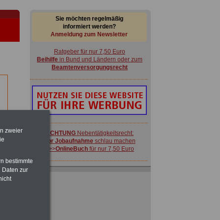
Sie möchten regelmäßig
informiert werden?
Anmeldung zum Newsletter
Ratgeber für nur 7,50 Euro
Beihilfe
in Bund und Ländern oder zum
Beamtenversorgungsrecht
-
en zweier
ACHTUNG
Nebentätigkeitsrecht:
ie
vor Jobaufnahme
schlau machen
>>>
OnlineBuch
für nur 7,50 Euro
rn bestimmte
 Daten zur
enst
FRAUEN
im Öffentlichen Dienst:
nicht
Hinweise und Ratschläge
>>>
OnlineBuch
für nur 7,50 Euro
 zu
 Öff.
Ratgeber für nur 7,50 Euro
m Jahr
Beihilfe
in Bund und Ländern oder zum