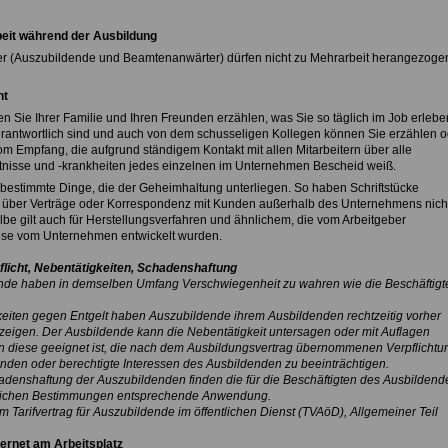
eit während der Ausbildung
er (Auszubildende und Beamtenanwärter) dürfen nicht zu Mehrarbeit herangezoge
ht
n Sie Ihrer Familie und Ihren Freunden erzählen, was Sie so täglich im Job erleben
erantwortlich sind und auch von dem schusseligen Kollegen können Sie erzählen o
om Empfang, die aufgrund ständigem Kontakt mit allen Mitarbeitern über alle
tnisse und -krankheiten jedes einzelnen im Unternehmen Bescheid weiß.
 bestimmte Dinge, die der Geheimhaltung unterliegen. So haben Schriftstücke
 über Verträge oder Korrespondenz mit Kunden außerhalb des Unternehmens nich
lbe gilt auch für Herstellungsverfahren und ähnlichem, die vom Arbeitgeber
se vom Unternehmen entwickelt wurden.
flicht, Nebentätigkeiten, Schadenshaftung
nde haben in demselben Umfang Verschwiegenheit zu wahren wie die Beschäftigt
keiten gegen Entgelt haben Auszubildende ihrem Ausbildenden rechtzeitig vorher
zuzeigen. Der Ausbildende kann die Nebentätigkeit untersagen oder mit Auflagen
 diese geeignet ist, die nach dem Ausbildungsvertrag übernommenen Verpflicht
nden oder berechtigte Interessen des Ausbildenden zu beeinträchtigen.
hadenshaftung der Auszubildenden finden die für die Beschäftigten
des Ausbildend
iflichen Bestimmungen entsprechende
Anwendung.
 Tarifvertrag für Auszubildende im öffentlichen Dienst (TVAöD), Allgemeiner Teil
ternet am Arbeitsplatz