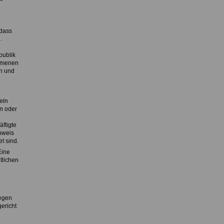
 dass
.
e
publik
ommenen
n und
eln
n oder
ftigte
nweis
t sind.
Eine
tlichen
Gegen
ericht