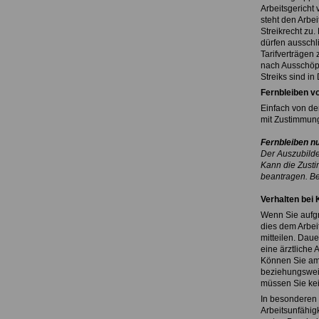
Arbeitsgericht
steht den Arbei
Streikrecht zu
dürfen ausschl
Tarifverträgen 
nach Ausschöpf
Streiks sind in
Fernbleiben v
Einfach von der
mit Zustimmung
Fernbleiben n
Der Auszubilde
Kann die Zusti
beantragen. Be
Verhalten bei 
Wenn Sie aufgr
dies dem Arbei
mitteilen. Daue
eine ärztliche
Können Sie am 
beziehungsweis
müssen Sie kein
In besonderen 
Arbeitsunfähigk