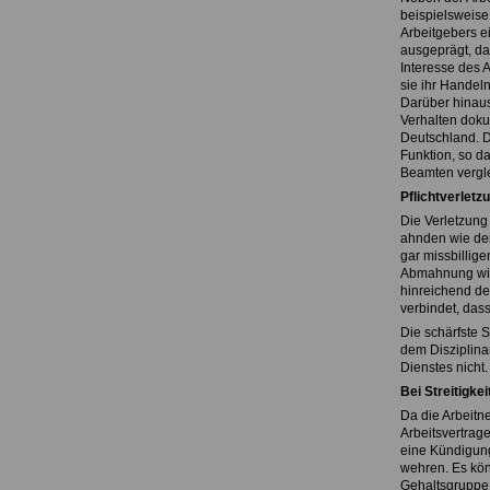
beispielsweise 
Arbeitgebers ei
ausgeprägt, da 
Interesse des 
sie ihr Handel
Darüber hinaus
Verhalten doku
Deutschland. D
Funktion, so d
Beamten vergle
Pflichtverletz
Die Verletzung 
ahnden wie der
gar missbillig
Abmahnung wird
hinreichend de
verbindet, dass
Die schärfste S
dem Disziplina
Dienstes nicht.
Bei Streitigke
Da die Arbeitn
Arbeitsvertrage
eine Kündigung
wehren. Es kön
Gehaltsgruppe 