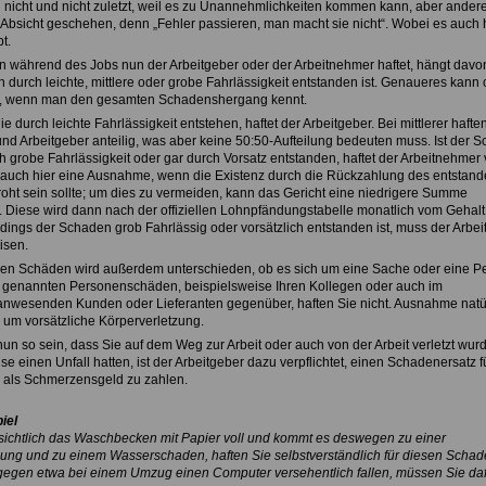
n nicht und nicht zuletzt, weil es zu Unannehmlichkeiten kommen kann, aber andere
s Absicht geschehen, denn „Fehler passieren, man macht sie nicht“. Wobei es auch 
t.
 während des Jobs nun der Arbeitgeber oder der Arbeitnehmer haftet, hängt davo
durch leichte, mittlere oder grobe Fahrlässigkeit entstanden ist. Genaueres kann o
, wenn man den gesamten Schadenshergang kennt.
e durch leichte Fahrlässigkeit entstehen, haftet der Arbeitgeber. Bei mittlerer hafte
nd Arbeitgeber anteilig, was aber keine 50:50-Aufteilung bedeuten muss. Ist der 
h grobe Fahrlässigkeit oder gar durch Vorsatz entstanden, haftet der Arbeitnehmer v
 auch hier eine Ausnahme, wenn die Existenz durch die Rückzahlung des entstan
ht sein sollte; um dies zu vermeiden, kann das Gericht eine niedrigere Summe
 Diese wird dann nach der offiziellen Lohnpfändungstabelle monatlich vom Gehalt
erdings der Schaden grob Fahrlässig oder vorsätzlich entstanden ist, muss der Arbe
isen.
en Schäden wird außerdem unterschieden, ob es sich um eine Sache oder eine P
o genannten Personenschäden, beispielsweise Ihren Kollegen oder auch im
wesenden Kunden oder Lieferanten gegenüber, haften Sie nicht. Ausnahme natür
h um vorsätzliche Körperverletzung.
nun so sein, dass Sie auf dem Weg zur Arbeit oder auch von der Arbeit verletzt wur
 einen Unfall hatten, ist der Arbeitgeber dazu verpflichtet, einen Schadenersatz f
 als Schmerzensgeld zu zahlen.
iel
sichtlich das Waschbecken mit Papier voll und kommt es deswegen zu einer
g und zu einem Wasserschaden, haften Sie selbstverständlich für diesen Schad
egen etwa bei einem Umzug einen Computer versehentlich fallen, müssen Sie daf