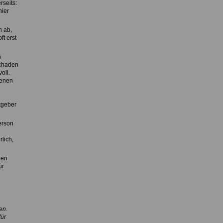
rseits:
hier
n ab,
ft erst
n
Schaden
oll.
denen
itgeber
erson
lich,
den
ür
en.
ür