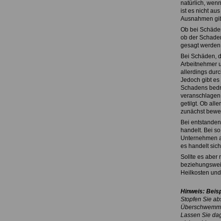
natürlich, wen
ist es nicht au
Ausnahmen gib
Ob bei Schäden
ob der Schaden 
gesagt werden
Bei Schäden, di
Arbeitnehmer u
allerdings durc
Jedoch gibt es
Schadens bedro
veranschlagen.
getilgt. Ob all
zunächst bewe
Bei entstanden
handelt. Bei s
Unternehmen an
es handelt sic
Sollte es aber 
beziehungsweise
Heilkosten und
Hinweis: Beisp
Stopfen Sie ab
Überschwemmun
Lassen Sie dag