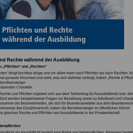
und Rechte während der Ausbildung
u „Pflichten“ und „Rechten“
hten“ klingt furchtbar dröge und vor allem mehr nach Pflichten als nach Rechten. A
l genauer hinschaut und sieht, was sich dahinter verbirgt, haben „Rechte & Pflich
Berufseinsteiger
ützenden Charakter.
Rechte und Pflichten ergeben sich aus dem Tarifvertrag für Auszubildende bzw. de
Dort werden beispielsweise Fragen zur Bezahlung sowie zu Arbeitszeit und Urlau
Ausnahme der Besonderheiten, die sich für Beamtenanwärter aus dem Beamtenrech
elsweise das Disziplinarrecht, haben die Berufseinsteiger im öffentlichen Dienst
ie gleichen Rechte und Pflichten wie Auszubildende in der Privatwirtschaft.
benpflichten
tspflicht als Hauptpflicht besteht eine Reihe von Nebenpflichten. Allgemein besteh