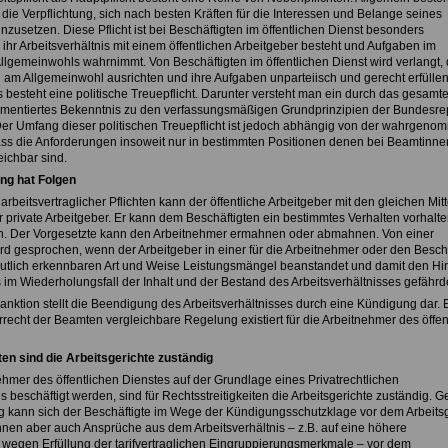
die Verpflichtung, sich nach besten Kräften für die Interessen und Belange seines
nzusetzen. Diese Pflicht ist bei Beschäftigten im öffentlichen Dienst besonders
ihr Arbeitsverhältnis mit einem öffentlichen Arbeitgeber besteht und Aufgaben im
Allgemeinwohls wahrnimmt. Von Beschäftigten im öffentlichen Dienst wird verlangt,
n am Allgemeinwohl ausrichten und ihre Aufgaben unparteiisch und gerecht erfüllen
 besteht eine politische Treuepflicht. Darunter versteht man ein durch das gesamt
mentiertes Bekenntnis zu den verfassungsmäßigen Grundprinzipien der Bundesre
er Umfang dieser politischen Treuepflicht ist jedoch abhängig von der wahrgen
ass die Anforderungen insoweit nur in bestimmten Positionen denen bei Beamtinne
ichbar sind.
ung hat Folgen
arbeitsvertraglicher Pflichten kann der öffentliche Arbeitgeber mit den gleichen Mitt
 private Arbeitgeber. Er kann dem Beschäftigten ein bestimmtes Verhalten vorhalte
en. Der Vorgesetzte kann den Arbeitnehmer ermahnen oder abmahnen. Von einer
 gesprochen, wenn der Arbeitgeber in einer für die Arbeitnehmer oder den Beschä
utlich erkennbaren Art und Weise Leistungsmängel beanstandet und damit den Hi
 im Wiederholungsfall der Inhalt und der Bestand des Arbeitsverhältnisses gefährde
anktion stellt die Beendigung des Arbeitsverhältnisses durch eine Kündigung dar. 
rrecht der Beamten vergleichbare Regelung existiert für die Arbeitnehmer des öffen
iten sind die Arbeitsgerichte zuständig
ehmer des öffentlichen Dienstes auf der Grundlage eines Privatrechtlichen
s beschäftigt werden, sind für Rechtsstreitigkeiten die Arbeitsgerichte zuständig. 
 kann sich der Beschäftigte im Wege der Kündigungsschutzklage vor dem Arbeitsg
nen aber auch Ansprüche aus dem Arbeitsverhältnis – z.B. auf eine höhere
wegen Erfüllung der tarifvertraglichen Eingruppierungsmerkmale – vor dem