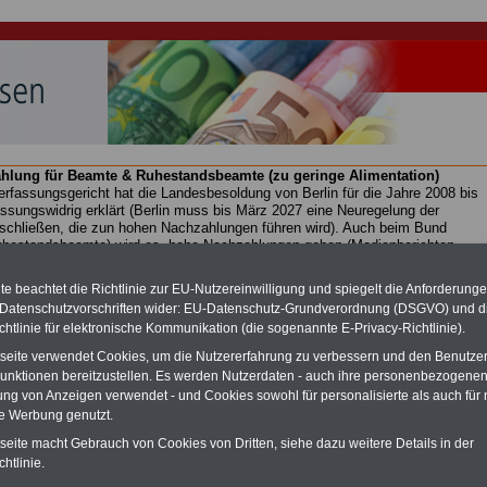
hlung für Beamte & Ruhestandsbeamte (zu geringe Alimentation)
fassungsgericht hat die Landesbesoldung von Berlin für die Jahre 2008 bis
assungswidrig erklärt (Berlin muss bis
März 2027 eine Neuregelung der
schließen, die zun hohen Nachzahlungen führen wird). Auch beim Bund
hestandsbeamte) wird es hohe Nachzahlungen geben (Medienberichten
en
alle (!) Beamte
zwischen mind.
3.000 und 13.000 Euro
,rechnen. Der INFO
hierzu eine Broschüre heraus, die unmittelbar nach dem Beschluss des
e beachtet die Richtlinie zur EU-Nutzereinwilligung und spiegelt die Anforderung
s der Bundesregierung vorgelegt wird (wahrscheinlich im Quartal.2026
 Datenschutzvorschriften wider: EU-Datenschutz-Grundverordnung (DSGVO) und d
Vor)Bestellung der Broschüre
.
chtlinie für elektronische Kommunikation (die sogenannte E-Privacy-Richtlinie).
tseite verwendet Cookies, um die Nutzererfahrung zu verbessern und den Benutze
unktionen bereitzustellen. Es werden Nutzerdaten - auch ihre personenbezogenen
ook Sonderausgabe zum Berufseinstieg im öffentlichen Di
ung von Anzeigen verwendet - und Cookies sowohl für personalisierte als auch für 
n und Recht während der Ausbildung
te Werbung genutzt.
-ABO
mit drei Ratgebern für nur
PDF-SERVICE: 10 Bücher bzw. eBooks
tseite macht Gebrauch von Cookies von Dritten, siehe dazu weitere Details in der
Wissenswertes für Beamtinnen
wichtigen Themen für Beamte und dem
htlinie.
 Beamten-versorgungsrecht
Dienst
Zum Komplettpreis von 15 Euro i