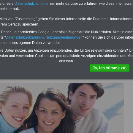
 sowie Beihilferecht in Bund und
können Sie zehn Bücher als eBook
te unsere
Datenschutzrichtlinie
, um mehr darüber zu erfahren, wie diese Internetse
 drei Ratgeber sind übersichtlich
herunterladen, auch für Beschäftigte des
peicher nutzt.
d erläutern auch komplizierte
Landes Hessen
geeignet: die Bücher
verständlich (auch für
behandeln Beamtenrecht, Besoldung, Beih
cken von "Zustimmung" geben Sie dieser Internetseite die Erlaubnis, Informationen
nen und Mitarbeiter
des Landes
Beamtenversorgung, Rund ums Geld,
hrem Gerät zu speichern.
gnet).
Das
BEHÖRDEN-ABO
>>>
Nebentätigkeitsrecht, Frauen im öffentl. D
stellt werden
und Berufseinstieg im öffentlichen Dienst.
ritten - einschließlich Google - ebenfalls Zugriff auf die Nutzerdaten. Mithilfe eine
e Broschüre zum vorbestellen:
Man kann die eBooks herunterladen,
te "
Datenschutzerklärung & Nutzungsbedingungen
" können Sie sich darüber infor
tellige Nachzahlungen für
ausdrucken und lesen
>>>mehr
personenbezogenen Daten verwendet.
& Beamte in Bund und Ländern
Informationen
hre Daten nutzen, um Anzeigen einzublenden, die für Sie relevant sein könnten? U
dnung der amtsangemessen
aten und verwenden Cookies, um personalisierte Anzeigen einzublenden und Me
>>>zur (Vor)Bestellung
erfassen.
Ja, ich stimme zu!
cht vom Berufseinstieg in den öffentlichen Dienst