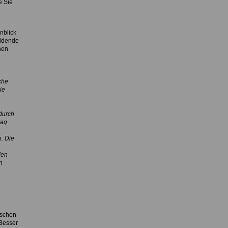
e Sie
nblick
ildende
nen
che
ie
durch
rag
n. Die
den
n
lschen
Besser