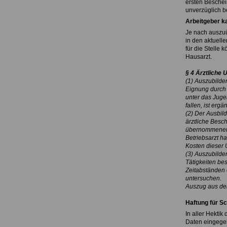
ersten Beschei
unverzüglich b
Arbeitgeber k
Je nach auszuüb
in den aktuell
für die Stelle 
Hausarzt.
§ 4 Ärztliche
(1) Auszubilde
Eignung durch 
unter das Juge
fallen, ist er
(2) Der Ausbil
ärztliche Besc
übernommenen V
Betriebsarzt ha
Kosten dieser 
(3) Auszubilde
Tätigkeiten bes
Zeitabständen 
untersuchen.
Auszug aus dem
Haftung für S
In aller Hekti
Daten eingegeb