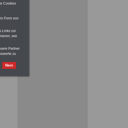
Beamtenversorgungsrecht
ite Cookies
ilfe,
 in Form von
ienst.
s Links zur
mieren, wie
ACHTUNG
Nebentätigkeitsrecht:
vor Jobaufnahme
schlau machen
nsere Partner
>>>
OnlineBuch
für nur 7,50 Euro
sswerte zu
Nein