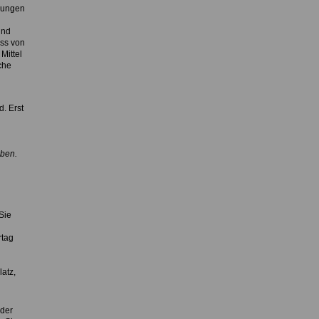
dlungen
und
uss von
Mittel
che
. Erst
iben.
Sie
rtag
atz,
 der