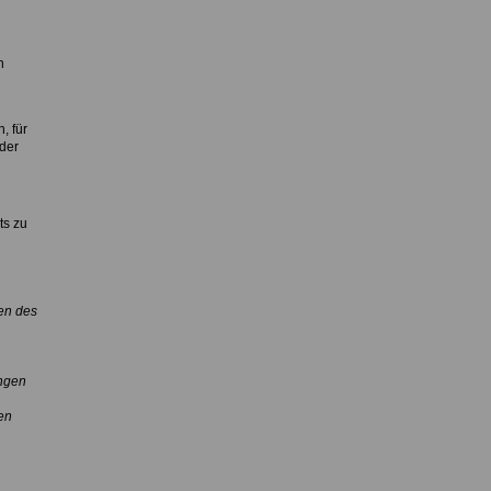
n
, für
der
ts zu
en des
ungen
en