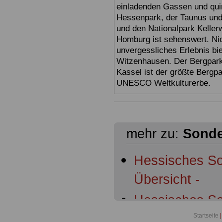
einladenden Gassen und quir
Hessenpark, der Taunus und 
und den Nationalpark Keller
Homburg ist sehenswert. Ni
unvergessliches Erlebnis bi
Witzenhausen. Der Bergpark
Kassel ist der größte Bergp
UNESCO Weltkulturerbe.
mehr zu:
Sonde
Hessisches So
Übersicht -
Hessisches So
Geltungsberei
Startseite
|