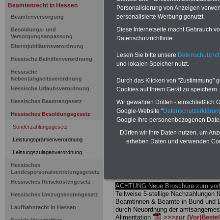
Beamtenrecht in Hessen
Personalisierung von Anzeigen verwende
Hessisches
personalisierte Werbung genutzt.
Beamtenversorgung
Diese Internetseite macht Gebrauch von
Besoldungs- und
Sonderzahl
Versorgungsanpassung
Datenschutzrichtlinie.
Dienstjubiläumsverordnung
Jährliche S
Lesen Sie bitte unsere
Datenschutzrich
Hessische Beihilfenverordnung
und lokalen Speicher nutzt.
Hessische
das Jahr 2
Nebentätigkeitsverordnung
Durch das Klicken von "Zustimmung" geb
Hessische Urlaubsverordnung
Cookies auf Ihrem Gerät zu speichern.
Hessisches Beamtengesetz
Wir gewähren Dritten - einschließlich Go
BEHÖRDEN-ABO
mit drei Ratgebern
Google-Website "
Datenschutzerkläru
25,00 Euro: Wissenswertes für Bea
Hessisches Besoldungsgesetz
Google ihre personenbezogenen Date
und Beamte, Beamten-versorgungsr
Sonderzahlungsgesetz
(Bund/Länder) sowie Beihilferecht i
Dürfen wir Ihre Daten nutzen, um Anz
Ländern. Alle drei Ratgeber sind über
Leistungsprämienverordnung
erheben Daten und verwenden Cook
gegliedert und erläutern auch kompliz
Sachverhalte verständlich (auch für
Leistungszulagenverordnung
Mitarbeiterinnen und Mitarbeiter
des 
Hessisches
Hessen
geeignet).
Das
BEHÖRDEN
Landespersonalvertretungsgesetz
kann hier bestellt werden
Hessisches Reisekostengesetz
ACHTUNG Neue Broschüre zum vorb
Teilweise 5-stellige Nachzahlungen f
Hessisches Umzugskostengesetz
Beamtinnen & Beamte in Bund und 
Laufbahnrecht in Hessen
durch Neuordnung der amtsangeme
Alimentation
>>>zur (Vor)Beste