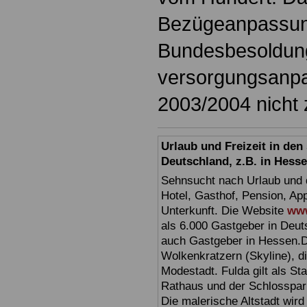
Bezügeanpassun
Bundesbesoldung
versorgungsanp
2003/2004 nicht 
Urlaub und Freizeit in de
Deutschland, z.B. in Hess
Sehnsucht nach Urlaub und d
Hotel, Gasthof, Pension, Ap
Unterkunft. Die Website
www
als 6.000 Gastgeber in Deuts
auch Gastgeber in Hessen.D
Wolkenkratzern (Skyline), d
Modestadt. Fulda gilt als St
Rathaus und der Schlosspark 
Die malerische Altstadt wir