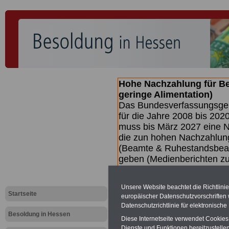
Hohe Nachzahlung für B
geringe Alimentation)
Das Bundesverfassungsgeri
für die Jahre 2008 bis 2020
muss bis
März 2027 eine N
die zun hohen Nachzahlun
(Beamte & Ruhestandsbea
geben (Medienberichten z
mind.
3.000 und 13.000 E
hierzu eine Broschüre her
Unsere Website beachtet die Richtlini
des Gesetzentwurfs der Bu
Startseite
europäischer Datenschutzvorschrifte
(wahrscheinlich im Quarta
Datenschutzrichtlinie für elektronisch
Broschüre
.
Besoldung in Hessen
Diese Internetseite verwendet Cookie
Dienste und Funktionen bereitzustell