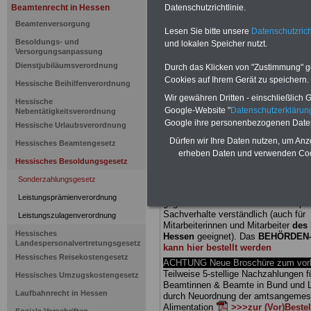
Beamtenrecht in Hessen
Datenschutzrichtlinie.
Hessisches
Beamtenversorgung
Lesen Sie bitte unsere
Datenschutzrich
Besoldungs- und
und lokalen Speicher nutzt.
Sonderzahl
Versorgungsanpassung
Dienstjubiläumsverordnung
Durch das Klicken von "Zustimmung" geb
Anwendung
Cookies auf Ihrem Gerät zu speichern.
Hessische Beihilfenverordnung
Wir gewähren Dritten - einschließlich Go
Hessische
Anrechnung
Google-Website "
Datenschutzerkläru
Nebentätigkeitsverordnung
Google ihre personenbezogenen Date
Hessische Urlaubsverordnung
Dürfen wir Ihre Daten nutzen, um Anz
Hessisches Beamtengesetz
BEHÖRDEN-ABO
mit drei Ratgebern
erheben Daten und verwenden Cook
25,00 Euro: Wissenswertes für Bea
Hessisches Besoldungsgesetz
und Beamte, Beamten-versorgungsr
Sonderzahlungsgesetz
(Bund/Länder) sowie Beihilferecht i
Ländern. Alle drei Ratgeber sind über
Leistungsprämienverordnung
gegliedert und erläutern auch kompliz
Sachverhalte verständlich (auch für
Leistungszulagenverordnung
Mitarbeiterinnen und Mitarbeiter
des 
Hessisches
Hessen
geeignet).
Das
BEHÖRDEN
Landespersonalvertretungsgesetz
kann hier bestellt werden
Hessisches Reisekostengesetz
ACHTUNG Neue Broschüre zum vorb
Teilweise 5-stellige Nachzahlungen f
Hessisches Umzugskostengesetz
Beamtinnen & Beamte in Bund und 
Laufbahnrecht in Hessen
durch Neuordnung der amtsangeme
Alimentation
>>>zur (Vor)Beste