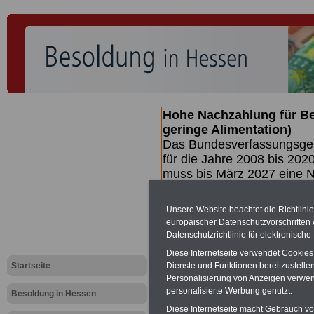
Hohe Nachzahlung für B
geringe Alimentation)
Das Bundesverfassungsgeri
für die Jahre 2008 bis 2020
muss bis
März 2027 eine N
die zun hohen Nachzahlun
(Beamte & Ruhestandsbea
Unsere Website beachtet die Richtlini
geben (Medienberichten z
europäischer Datenschutzvorschrifte
mind.
3.000 und 13.000 E
Datenschutzrichtlinie für elektronisch
hierzu eine Broschüre her
Diese Internetseite verwendet Cookie
des Gesetzentwurfs der Bu
Startseite
Dienste und Funktionen bereitzustell
(wahrscheinlich im Quarta
Personalisierung von Anzeigen verwende
Broschüre
.
personalisierte Werbung genutzt.
Besoldung in Hessen
Diese Internetseite macht Gebrauch von