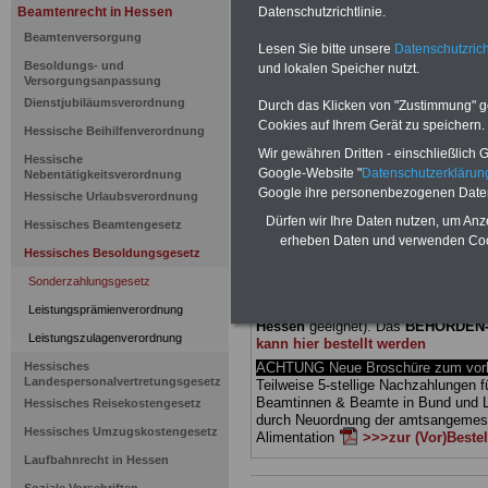
Beamtenrecht in Hessen
Datenschutzrichtlinie.
Hessisches
Beamtenversorgung
Lesen Sie bitte unsere
Datenschutzrich
Besoldungs- und
und lokalen Speicher nutzt.
Sonderzahl
Versorgungsanpassung
Dienstjubiläumsverordnung
Durch das Klicken von "Zustimmung" geb
Zahlungswe
Cookies auf Ihrem Gerät zu speichern.
Hessische Beihilfenverordnung
Wir gewähren Dritten - einschließlich Go
Hessische
Google-Website "
Datenschutzerkläru
Nebentätigkeitsverordnung
BEHÖRDEN-ABO
mit drei Ratgebern
Google ihre personenbezogenen Date
Hessische Urlaubsverordnung
25,00 Euro: Wissenswertes für Bea
Dürfen wir Ihre Daten nutzen, um Anz
und Beamte, Beamten-versorgungsr
Hessisches Beamtengesetz
(Bund/Länder) sowie Beihilferecht i
erheben Daten und verwenden Cook
Hessisches Besoldungsgesetz
Ländern. Alle drei Ratgeber sind über
gegliedert und erläutern auch kompliz
Sonderzahlungsgesetz
Sachverhalte verständlich (auch für
Mitarbeiterinnen und Mitarbeiter
des 
Leistungsprämienverordnung
Hessen
geeignet).
Das
BEHÖRDEN
Leistungszulagenverordnung
kann hier bestellt werden
Hessisches
ACHTUNG Neue Broschüre zum vorb
Landespersonalvertretungsgesetz
Teilweise 5-stellige Nachzahlungen f
Beamtinnen & Beamte in Bund und 
Hessisches Reisekostengesetz
durch Neuordnung der amtsangeme
Hessisches Umzugskostengesetz
Alimentation
>>>zur (Vor)Beste
Laufbahnrecht in Hessen