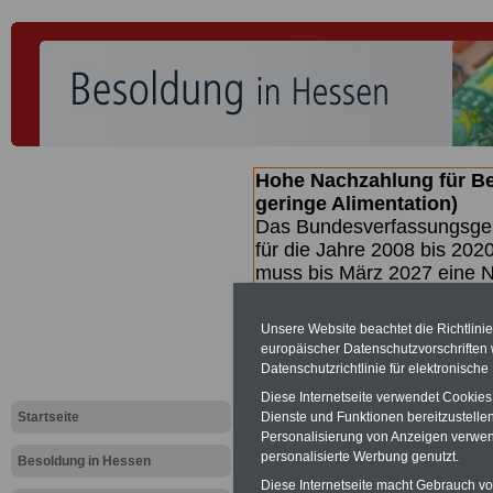
Hohe Nachzahlung für B
geringe Alimentation)
Das Bundesverfassungsgeri
für die Jahre 2008 bis 2020
muss bis
März 2027 eine N
die zun hohen Nachzahlun
(Beamte & Ruhestandsbea
Unsere Website beachtet die Richtlini
geben (Medienberichten z
europäischer Datenschutzvorschrifte
mind.
3.000 und 13.000 E
Datenschutzrichtlinie für elektronisch
hierzu eine Broschüre her
Diese Internetseite verwendet Cookie
des Gesetzentwurfs der Bu
Startseite
Dienste und Funktionen bereitzustell
(wahrscheinlich im Quarta
Personalisierung von Anzeigen verwende
Broschüre
.
personalisierte Werbung genutzt.
Besoldung in Hessen
Diese Internetseite macht Gebrauch von