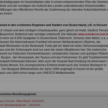
ntschädigungen im Haushaltsplan oder in einem entsprechenden Plan der Gemein
de und der sonstigen der Aufsicht des Landes unterstehenden Körperschaften,
Stiftungen des öffentlichen Rechts der Zustimmung der obersten Aufsichtsbehörde 
es Innern.
eizeit in den schönsten Regionen und Städten von Deutschland, z.B. in Hessen
h Urlaub und dem richtigen Urlaubsquartier, ganz gleich ob Hotel, Gasthof, Pensio
Bauernhof, Reiterhof oder sonstige Unterkunft. Die Website
www.urlaubsverzeichn
et mehr als 6.000 Gastgeber in Deutschland, Österreich, Schweiz oder Italien, u.a. 
Hessen.Die Mainmetropole Frankfurt mit seinen Wolkenkratzern (Skyline), die
adt Wiesbaden ist die Modestadt. Fulda gilt als Stadt mit vielen Sehenswürdigkeit
us und der Schlosspark sind nur zwei der vielen Attraktionen hier. Die malerische
 geziert von hübschen Fachwerkhäusern, einladenden Gassen und quirligen Plätzen
 Burgen, der Hessenpark, der Taunus und das Felsenmeer. Es gibt Tropfsteinhöhl
nalpark Kellerwald-Edersee. Aber auch der Kurpark Bad Homburg ist sehenswert. 
Grube Messel. Ein unvergessliches Erlebnis bietet auch das Schloss Berlepsch in
 Der Bergpark Wilhelmshöhe (im Jahre 1696 angelegt) in Kassel ist der größte
pa's und zählt schon lange zum UNESCO Weltkulturerbe.
essisches Besoldungsgesetz
ng in Hessen: HBesVAnpG 2022/2023
es Besoldungsgesetz - Übersicht -