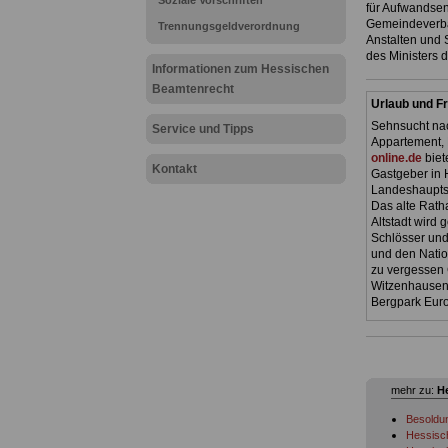
Soziale Vorschriften
für Aufwandse
Gemeindeverbän
Trennungsgeldverordnung
Anstalten und 
des Ministers d
Informationen zum Hessischen
Beamtenrecht
Urlaub und Fr
Sehnsucht nac
Service und Tipps
Appartement, 
online.de
biet
Kontakt
Gastgeber in 
Landeshauptst
Das alte Ratha
Altstadt wird
Schlösser und
und den Natio
zu vergessen 
Witzenhausen.
Bergpark Euro
mehr zu:
H
Besoldu
Hessisch