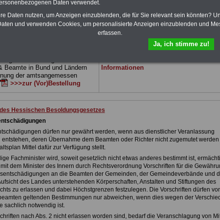
 drei Ratgeber sind übersichtlich
herunterladen, auch für Beschäftigte des
personenbezogenen Daten verwendet.
d erläutern auch komplizierte
Landes Hessen
geeignet: die Bücher
hre Daten nutzen, um Anzeigen einzublenden, die für Sie relevant sein könnten? U
verständlich (auch für
behandeln Beamtenrecht, Besoldung, Beih
aten und verwenden Cookies, um personalisierte Anzeigen einzublenden und Me
nen und Mitarbeiter
des Landes
Beamtenversorgung, Rund ums Geld,
erfassen.
gnet).
Das
BEHÖRDEN-ABO
>>>
Nebentätigkeitsrecht, Frauen im öffentl. D
stellt werden
und Berufseinstieg im öffentlichen Dienst.
Ja, ich stimme zu!
e Broschüre zum vorbestellen:
Man kann die eBooks herunterladen,
tellige Nachzahlungen für
ausdrucken und lesen
>>>mehr
& Beamte in Bund und Ländern
Informationen
dnung der amtsangemessen
>>>zur (Vor)Bestellung
 des Hessischen Besoldungsgesetzes
entschädigungen
tschädigungen dürfen nur gewährt werden, wenn aus dienstlicher Veranlassung
entstehen, deren Übernahme dem Beamten oder Richter nicht zugemutet werden
tsplan Mittel dafür zur Verfügung stellt.
ige Fachminister wird, soweit gesetzlich nicht etwas anderes bestimmt ist, ermächti
it dem Minister des Innern durch Rechtsverordnung Vorschriften für die Gewähru
sentschädigungen an die Beamten der Gemeinden, der Gemeindeverbände und d
Aufsicht des Landes unterstehenden Körperschaften, Anstalten und Stiftungen des
echts zu erlassen und dabei Höchstgrenzen festzulegen. Die Vorschriften dürfen vo
sbeamten geltenden Bestimmungen nur abweichen, wenn dies wegen der Verschie
e sachlich notwendig ist.
chriften nach Abs. 2 nicht erlassen worden sind, bedarf die Veranschlagung von Mit