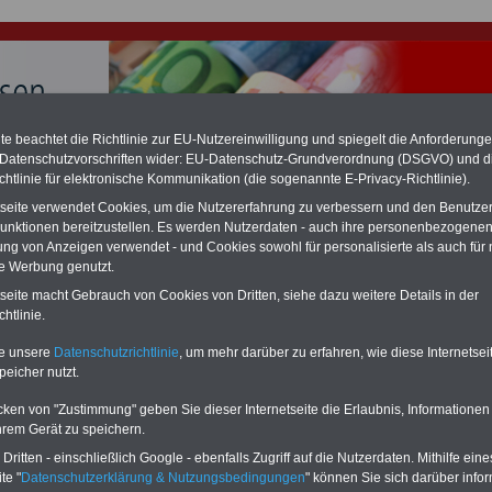
e beachtet die Richtlinie zur EU-Nutzereinwilligung und spiegelt die Anforderung
 Datenschutzvorschriften wider: EU-Datenschutz-Grundverordnung (DSGVO) und d
hlung für Beamte & Ruhestandsbeamte (zu geringe Alimentation)
chtlinie für elektronische Kommunikation (die sogenannte E-Privacy-Richtlinie).
fassungsgericht hat die Landesbesoldung von Berlin für die Jahre 2008 bis
tseite verwendet Cookies, um die Nutzererfahrung zu verbessern und den Benutze
assungswidrig erklärt (Berlin muss bis
März 2027 eine Neuregelung der
unktionen bereitzustellen. Es werden Nutzerdaten - auch ihre personenbezogenen
schließen, die zun hohen Nachzahlungen führen wird). Auch beim Bund
ung von Anzeigen verwendet - und Cookies sowohl für personalisierte als auch für 
hestandsbeamte) wird es hohe Nachzahlungen geben (Medienberichten
en
alle (!) Beamte
zwischen mind.
3.000 und 13.000 Euro
,rechnen. Der INFO
te Werbung genutzt.
hierzu eine Broschüre heraus, die unmittelbar nach dem Beschluss des
tseite macht Gebrauch von Cookies von Dritten, siehe dazu weitere Details in der
s der Bundesregierung vorgelegt wird (wahrscheinlich im Quartal.2026
htlinie.
Vor)Bestellung der Broschüre
.
te unsere
Datenschutzrichtlinie
, um mehr darüber zu erfahren, wie diese Internetse
peicher nutzt.
s Besoldungsgesetz: § 5 Aufwandsentschädigungen
cken von "Zustimmung" geben Sie dieser Internetseite die Erlaubnis, Informationen
-ABO
mit drei Ratgebern für nur
PDF-SERVICE: 10 Bücher bzw. eBooks
hrem Gerät zu speichern.
Wissenswertes für Beamtinnen
wichtigen Themen für Beamte und dem
ritten - einschließlich Google - ebenfalls Zugriff auf die Nutzerdaten. Mithilfe eine
 Beamten-versorgungsrecht
Dienst
Zum Komplettpreis von 15 Euro i
te "
Datenschutzerklärung & Nutzungsbedingungen
" können Sie sich darüber infor
 sowie Beihilferecht in Bund und
können Sie zehn Bücher als eBook