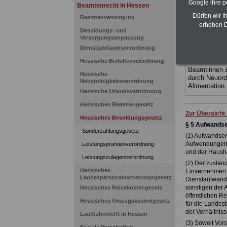
Ländern. Alle
Google ihre 
Beamtenrecht in Hessen
gegliedert un
Dürfen wir I
Beamtenversorgung
Sachverhalte 
erheben D
Mitarbeiterin
Besoldungs- und
Hessen
geei
Versorgungsanpassung
kann hier be
Dienstjubiläumsverordnung
ACHTUNG Neu
Hessische Beihilfenverordnung
Teilweise 5-s
Beamtinnen 
Hessische
durch Neuor
Nebentätigkeitsverordnung
Alimentation
Hessische Urlaubsverordnung
Hessisches Beamtengesetz
Zur Übersicht
Hessisches Besoldungsgesetz
§ 5 Aufwands
Sonderzahlungsgesetz
(1) Aufwandsen
Aufwendungen 
Leistungsprämienverordnung
und der Haushal
Leistungszulagenverordnung
(2) Der zuständ
Hessisches
Einvernehmen m
Landespersonalvertretungsgesetz
Dienstaufwand
sonstigen der 
Hessisches Reisekostengesetz
öffentlichen R
Hessisches Umzugskostengesetz
für die Lande
der Verhältniss
Laufbahnrecht in Hessen
(3) Soweit Vors