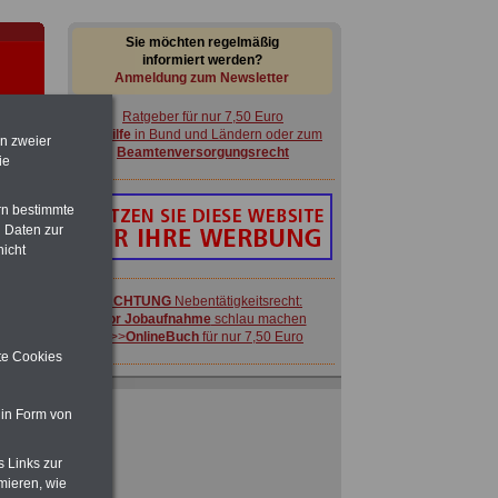
Sie möchten regelmäßig
informiert werden?
Anmeldung zum Newsletter
Ratgeber für nur 7,50 Euro
Beihilfe
in Bund und Ländern oder zum
en zweier
Beamtenversorgungsrecht
ie
rn bestimmte
 Daten zur
nicht
-
ACHTUNG
Nebentätigkeitsrecht:
vor Jobaufnahme
schlau machen
>>>
OnlineBuch
für nur 7,50 Euro
ite Cookies
FRAUEN
im Öffentlichen Dienst:
Hinweise und Ratschläge
 in Form von
>>>
OnlineBuch
für nur 7,50 Euro
 zu
 Öff.
s Links zur
m Jahr
Ratgeber für nur 7,50 Euro
mieren, wie
Beihilfe
in Bund und Ländern oder zum