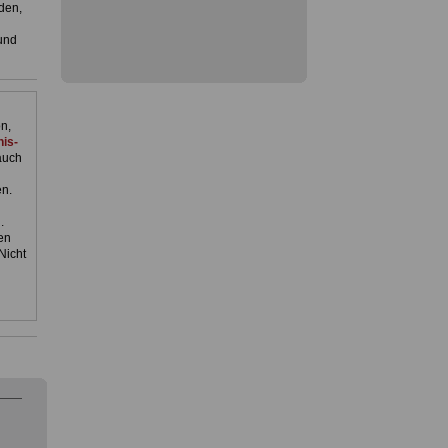
den,
und
n,
is-
auch
en.
.
en
Nicht