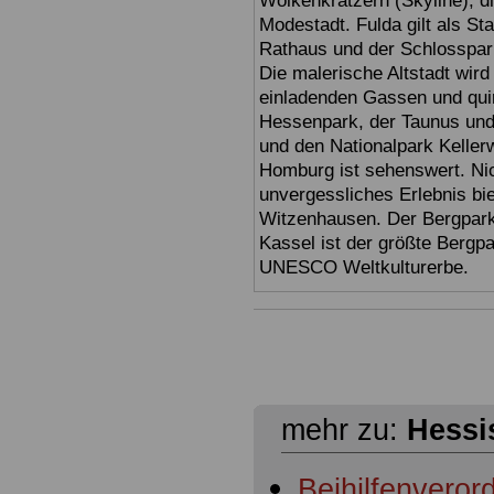
Wolkenkratzern (Skyline), d
Modestadt. Fulda gilt als St
Rathaus und der Schlosspark 
Die malerische Altstadt wir
einladenden Gassen und quir
Hessenpark, der Taunus und 
und den Nationalpark Keller
Homburg ist sehenswert. Ni
unvergessliches Erlebnis bi
Witzenhausen. Der Bergpark
Kassel ist der größte Bergp
UNESCO Weltkulturerbe.
mehr zu:
Hessi
Beihilfenvero