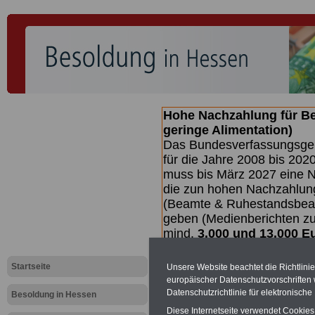
Hohe Nachzahlung für B
geringe Alimentation)
Das Bundesverfassungsgeri
für die Jahre 2008 bis 2020
muss bis
März 2027 eine N
die zun hohen Nachzahlun
(Beamte & Ruhestandsbea
geben (Medienberichten z
mind.
3.000 und 13.000 E
hierzu eine Broschüre her
des Gesetzentwurfs der Bu
Startseite
Unsere Website beachtet die Richtlini
(wahrscheinlich im Quarta
europäischer Datenschutzvorschrifte
Broschüre
.
Datenschutzrichtlinie für elektronisch
Besoldung in Hessen
Diese Internetseite verwendet Cookie