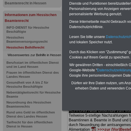
Beamtenrecht in Hessen
Dienste und Funktionen bereitzustell
Beihilfenv
Personalisierung von Anzeigen verwende
personalisierte Werbung genutzt.
Informationen zum Hessischen
Landes Hes
Beamtenrecht
Diese Internetseite macht Gebrauch von
Datenschutzrichtlinie.
INFO-DIENST für Hessische
Beihilfefä
Beschäftigte
Lesen Sie bitte unsere
Datenschutzrich
Hessisches
Beamtenversorgungsrecht
und lokalen Speicher nutzt.
bei Geburt
Hessisches Beihilferecht
Durch das Klicken von "Zustimmung" geb
Wissenswertes zur Beihilfe in Hessen
Cookies auf Ihrem Gerät zu speichern.
BEHÖRDEN-ABO
mit drei Ratgebern
Berufsstart im öffentlichen Dienst
Wir gewähren Dritten - einschließlich Go
25,00 Euro: Wissenswertes für Bea
und im Land Hessen
Google-Website "
Datenschutzerkläru
und Beamte, Beamten-versorgungsr
Frauen im öffentlichen Dienst des
Google ihre personenbezogenen Date
(Bund/Länder) sowie Beihilferecht i
Landes Hessen
Ländern. Alle drei Ratgeber sind über
Gesundheit von A bis Z für
Dürfen wir Ihre Daten nutzen, um Anz
gegliedert und erläutern auch kompliz
Hessische Beschäftigte
erheben Daten und verwenden Cook
Sachverhalte verständlich (auch für
Nebentätigkeitsrecht für Hessische
Mitarbeiterinnen und Mitarbeiter
des 
Beamte
Hessen
geeignet).
Das
BEHÖRDEN
Neuordnung des Hessischen
kann hier bestellt werden
Beamtenrechts
ACHTUNG Neue Broschüre zum vorb
Rund ums Geld im öffentlichen
Teilweise 5-stellige Nachzahlungen f
Dienst des Landes Hessen
Beamtinnen & Beamte in Bund und 
Tarifrecht für den öffentlichen
durch Neuordnung der amtsangeme
Dienst in Hessen
Alimentation
>>>zur (Vor)Beste