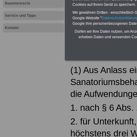
Beamtenrecht
Cookies auf Ihrem Gerät zu speichern.
Wir gewähren Dritten - einschließlich Go
Service und Tipps
Zur Übersicht 
Google-Website "
Datenschutzerkläru
Google ihre personenbezogenen Date
Beihilfenveror
Kontakt
Dürfen wir Ihre Daten nutzen, um Anz
erheben Daten und verwenden Cook
§ 7 Beihilfefäh
Sanatoriumsb
(1) Aus Anlass e
Sanatoriumsbehan
die Aufwendung
1. nach § 6 Abs. 
2. für Unterkunft
höchstens drei W