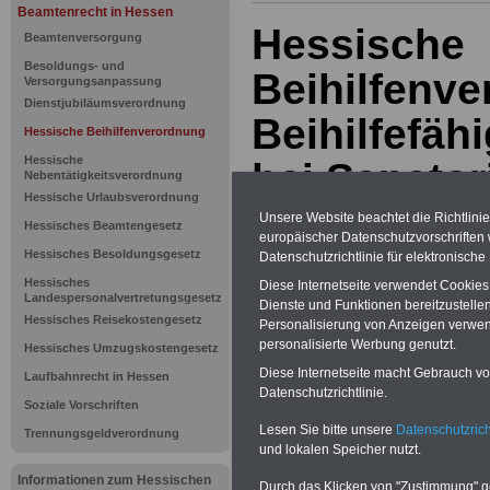
Beamtenrecht in Hessen
Hessische
Beamtenversorgung
Besoldungs- und
Beihilfenve
Versorgungsanpassung
Dienstjubiläumsverordnung
Beihilfefä
Hessische Beihilfenverordnung
Hessische
bei Sanato
Nebentätigkeitsverordnung
Hessische Urlaubsverordnung
Unsere Website beachtet die Richtlini
Hessisches Beamtengesetz
BEHÖRDEN-ABO
mit drei Ratgebern
europäischer Datenschutzvorschrifte
25,00 Euro: Wissenswertes für Bea
Hessisches Besoldungsgesetz
Datenschutzrichtlinie für elektronisch
und Beamte, Beamten-versorgungsr
Hessisches
(Bund/Länder) sowie Beihilferecht i
Diese Internetseite verwendet Cookie
Landespersonalvertretungsgesetz
Ländern. Alle drei Ratgeber sind über
Dienste und Funktionen bereitzustell
gegliedert und erläutern auch kompliz
Hessisches Reisekostengesetz
Personalisierung von Anzeigen verwende
Sachverhalte verständlich (auch für
personalisierte Werbung genutzt.
Hessisches Umzugskostengesetz
Mitarbeiterinnen und Mitarbeiter
des 
Hessen
geeignet).
Das
BEHÖRDEN
Diese Internetseite macht Gebrauch von
Laufbahnrecht in Hessen
kann hier bestellt werden
Datenschutzrichtlinie.
Soziale Vorschriften
ACHTUNG Neue Broschüre zum vorb
Lesen Sie bitte unsere
Datenschutzrich
Teilweise 5-stellige Nachzahlungen f
Trennungsgeldverordnung
Beamtinnen & Beamte in Bund und 
und lokalen Speicher nutzt.
durch Neuordnung der amtsangeme
Informationen zum Hessischen
Alimentation
>>>zur (Vor)Beste
Durch das Klicken von "Zustimmung" geb