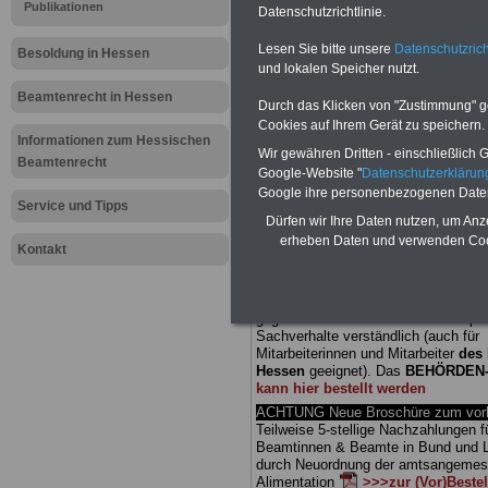
Publikationen
Datenschutzrichtlinie.
Meldung fü
Lesen Sie bitte unsere
Datenschutzrich
Besoldung in Hessen
und lokalen Speicher nutzt.
öffentliche
Beamtenrecht in Hessen
Durch das Klicken von "Zustimmung" geb
Hessisches
Cookies auf Ihrem Gerät zu speichern.
Informationen zum Hessischen
Wir gewähren Dritten - einschließlich Go
Beamtenrecht
Konjunktu
Google-Website "
Datenschutzerkläru
Google ihre personenbezogenen Date
Service und Tipps
Dürfen wir Ihre Daten nutzen, um Anz
BEHÖRDEN-ABO
mit drei Ratgebern
erheben Daten und verwenden Cook
25,00 Euro: Wissenswertes für Bea
Kontakt
und Beamte, Beamten-versorgungsr
(Bund/Länder) sowie Beihilferecht i
Ländern. Alle drei Ratgeber sind über
gegliedert und erläutern auch kompliz
Sachverhalte verständlich (auch für
Mitarbeiterinnen und Mitarbeiter
des 
Hessen
geeignet).
Das
BEHÖRDEN
kann hier bestellt werden
ACHTUNG Neue Broschüre zum vorb
Teilweise 5-stellige Nachzahlungen f
Beamtinnen & Beamte in Bund und 
durch Neuordnung der amtsangeme
Alimentation
>>>zur (Vor)Beste