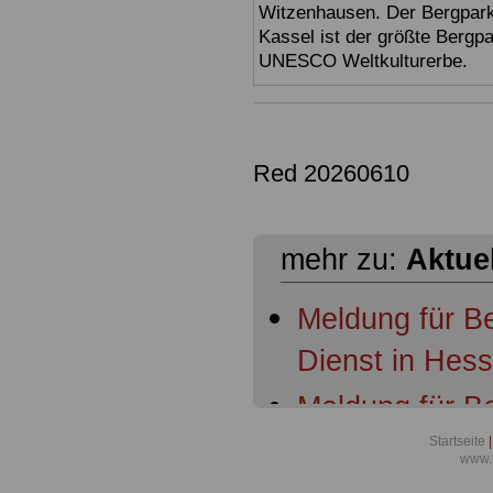
Witzenhausen. Der Bergpark
Kassel ist der größte Bergp
UNESCO Weltkulturerbe.
Red 20260610
mehr zu:
Aktue
Meldung für B
Dienst in Hes
Meldung für B
Dienst in Hess
Startseite
|
www.