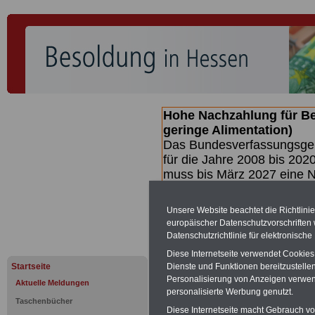
Hohe Nachzahlung für B
geringe Alimentation)
Das Bundesverfassungsgeri
für die Jahre 2008 bis 2020
muss bis
März 2027 eine N
die zun hohen Nachzahlun
(Beamte & Ruhestandsbea
Unsere Website beachtet die Richtlini
geben (Medienberichten z
europäischer Datenschutzvorschrifte
mind.
3.000 und 13.000 E
Datenschutzrichtlinie für elektronisch
hierzu eine Broschüre her
Diese Internetseite verwendet Cookie
des Gesetzentwurfs der Bu
Startseite
Dienste und Funktionen bereitzustell
(wahrscheinlich im Quarta
Personalisierung von Anzeigen verwende
Aktuelle Meldungen
Broschüre
.
personalisierte Werbung genutzt.
Taschenbücher
Diese Internetseite macht Gebrauch von