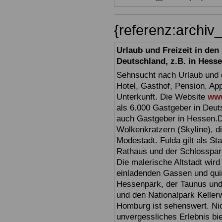
{referenz:archi
Urlaub und Freizeit in de
Deutschland, z.B. in Hess
Sehnsucht nach Urlaub und d
Hotel, Gasthof, Pension, Ap
Unterkunft. Die Website
www
als 6.000 Gastgeber in Deuts
auch Gastgeber in Hessen.D
Wolkenkratzern (Skyline), d
Modestadt. Fulda gilt als St
Rathaus und der Schlosspark 
Die malerische Altstadt wir
einladenden Gassen und quir
Hessenpark, der Taunus und 
und den Nationalpark Keller
Homburg ist sehenswert. Ni
unvergessliches Erlebnis bi