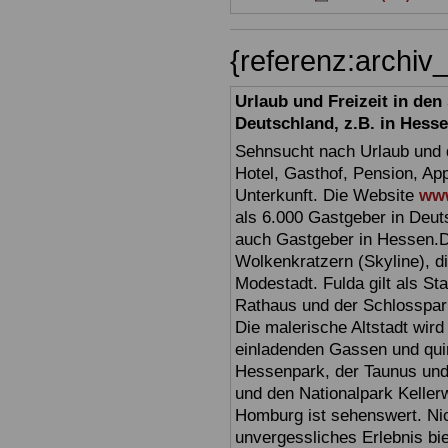
{referenz:archi
Urlaub und Freizeit in de
Deutschland, z.B. in Hess
Sehnsucht nach Urlaub und d
Hotel, Gasthof, Pension, Ap
Unterkunft. Die Website
www
als 6.000 Gastgeber in Deuts
auch Gastgeber in Hessen.D
Wolkenkratzern (Skyline), d
Modestadt. Fulda gilt als St
Rathaus und der Schlosspark 
Die malerische Altstadt wir
einladenden Gassen und quir
Hessenpark, der Taunus und 
und den Nationalpark Keller
Homburg ist sehenswert. Ni
unvergessliches Erlebnis bi