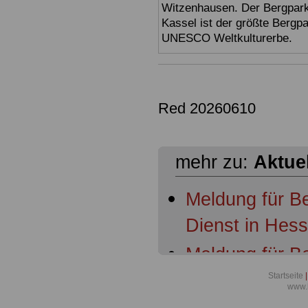
Witzenhausen. Der Bergpark
Kassel ist der größte Bergp
UNESCO Weltkulturerbe.
Red 20260610
mehr zu:
Aktue
Meldung für B
Dienst in Hes
Meldung für B
Dienst in Hess
Startseite
|
www.