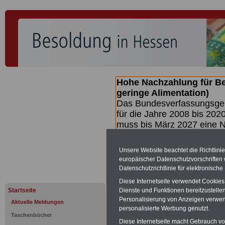
Hohe Nachzahlung für B
geringe Alimentation)
Das Bundesverfassungsgeri
für die Jahre 2008 bis 2020
muss bis
März 2027 eine N
die zun hohen Nachzahlun
(Beamte & Ruhestandsbea
Unsere Website beachtet die Richtlini
geben (Medienberichten z
europäischer Datenschutzvorschrifte
mind.
3.000 und 13.000 E
Datenschutzrichtlinie für elektronisch
hierzu eine Broschüre her
Diese Internetseite verwendet Cookie
des Gesetzentwurfs der Bu
Startseite
Dienste und Funktionen bereitzustell
(wahrscheinlich im Quarta
Personalisierung von Anzeigen verwende
Aktuelle Meldungen
Broschüre
.
personalisierte Werbung genutzt.
Taschenbücher
Diese Internetseite macht Gebrauch von