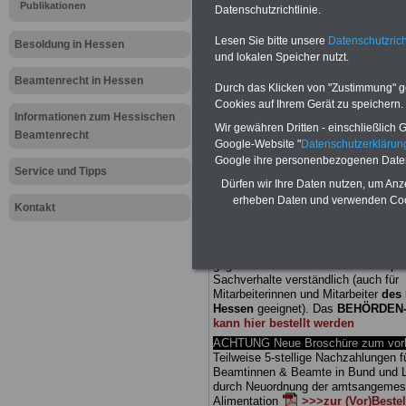
Publikationen
Datenschutzrichtlinie.
Meldung fü
Lesen Sie bitte unsere
Datenschutzrich
Besoldung in Hessen
und lokalen Speicher nutzt.
öffentliche
Beamtenrecht in Hessen
Durch das Klicken von "Zustimmung" geb
Besoldung 
Cookies auf Ihrem Gerät zu speichern.
Informationen zum Hessischen
Wir gewähren Dritten - einschließlich Go
Beamtenrecht
verfassung
Google-Website "
Datenschutzerkläru
Google ihre personenbezogenen Date
Service und Tipps
Dürfen wir Ihre Daten nutzen, um Anz
BEHÖRDEN-ABO
mit drei Ratgebern
erheben Daten und verwenden Cook
25,00 Euro: Wissenswertes für Bea
Kontakt
und Beamte, Beamten-versorgungsr
(Bund/Länder) sowie Beihilferecht i
Ländern. Alle drei Ratgeber sind über
gegliedert und erläutern auch kompliz
Sachverhalte verständlich (auch für
Mitarbeiterinnen und Mitarbeiter
des 
Hessen
geeignet).
Das
BEHÖRDEN
kann hier bestellt werden
ACHTUNG Neue Broschüre zum vorb
Teilweise 5-stellige Nachzahlungen f
Beamtinnen & Beamte in Bund und 
durch Neuordnung der amtsangeme
Alimentation
>>>zur (Vor)Beste