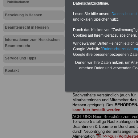
Publikationen
Datenschutzrichtlinie.
Meldung fü
Lesen Sie bitte unsere
Datenschutzrich
Besoldung in Hessen
und lokalen Speicher nutzt.
öffentliche
Beamtenrecht in Hessen
Durch das Klicken von "Zustimmung" geb
Verfassungs
Cookies auf Ihrem Gerät zu speichern.
Informationen zum Hessischen
Wir gewähren Dritten - einschließlich Go
Beamtenrecht
Besoldung 
Google-Website "
Datenschutzerkläru
Google ihre personenbezogenen Date
Service und Tipps
Dürfen wir Ihre Daten nutzen, um Anz
BEHÖRDEN-ABO
mit drei Ratgebern
erheben Daten und verwenden Cook
25,00 Euro: Wissenswertes für Bea
Kontakt
und Beamte, Beamten-versorgungsr
(Bund/Länder) sowie Beihilferecht i
Ländern. Alle drei Ratgeber sind über
gegliedert und erläutern auch kompliz
Sachverhalte verständlich (auch für
Mitarbeiterinnen und Mitarbeiter
des 
Hessen
geeignet).
Das
BEHÖRDEN
kann hier bestellt werden
ACHTUNG Neue Broschüre zum vorb
Teilweise 5-stellige Nachzahlungen f
Beamtinnen & Beamte in Bund und 
durch Neuordnung der amtsangeme
Alimentation
>>>zur (Vor)Beste