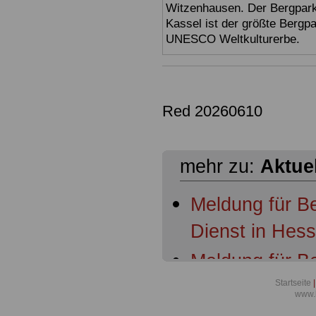
Witzenhausen. Der Bergpark
Kassel ist der größte Bergp
UNESCO Weltkulturerbe.
Red 20260610
mehr zu:
Aktue
Meldung für B
Dienst in Hes
Meldung für B
Dienst in Hess
Startseite
|
www.