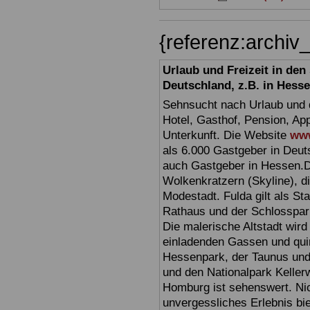
{referenz:archi
Urlaub und Freizeit in de
Deutschland, z.B. in Hess
Sehnsucht nach Urlaub und d
Hotel, Gasthof, Pension, Ap
Unterkunft. Die Website
www
als 6.000 Gastgeber in Deuts
auch Gastgeber in Hessen.D
Wolkenkratzern (Skyline), d
Modestadt. Fulda gilt als St
Rathaus und der Schlosspark 
Die malerische Altstadt wir
einladenden Gassen und quir
Hessenpark, der Taunus und 
und den Nationalpark Keller
Homburg ist sehenswert. Ni
unvergessliches Erlebnis bi