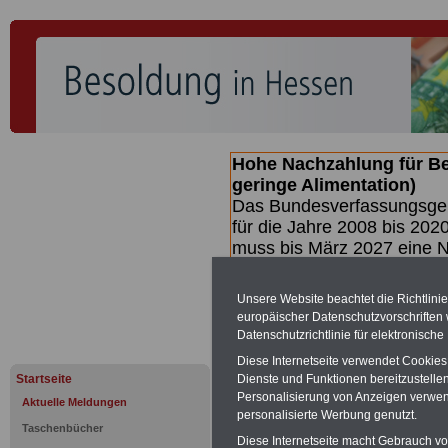
Hohe Nachzahlung für B
geringe Alimentation)
Das Bundesverfassungsgeri
für die Jahre 2008 bis 2020
muss bis
März 2027 eine N
die zun hohen Nachzahlun
(Beamte & Ruhestandsbea
Unsere Website beachtet die Richtlini
geben (Medienberichten z
europäischer Datenschutzvorschrifte
mind.
3.000 und 13.000 E
Datenschutzrichtlinie für elektronisch
hierzu eine Broschüre her
Diese Internetseite verwendet Cookie
des Gesetzentwurfs der Bu
Startseite
Dienste und Funktionen bereitzustell
(wahrscheinlich im Quarta
Personalisierung von Anzeigen verwende
Aktuelle Meldungen
Broschüre
.
personalisierte Werbung genutzt.
Taschenbücher
Diese Internetseite macht Gebrauch von