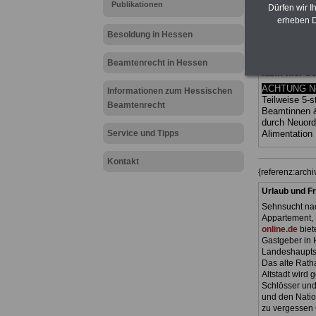
Publikationen
(Bund/Länder)
Dürfen wir I
Ländern. Alle
erheben D
gegliedert un
Besoldung in Hessen
Sachverhalte 
Mitarbeiterin
Hessen
geei
Beamtenrecht in Hessen
kann hier be
ACHTUNG Neu
Informationen zum Hessischen
Teilweise 5-s
Beamtenrecht
Beamtinnen 
durch Neuor
Service und Tipps
Alimentation
Kontakt
{referenz:arc
Urlaub und Fr
Sehnsucht nac
Appartement, 
online.de
biet
Gastgeber in 
Landeshauptst
Das alte Ratha
Altstadt wird
Schlösser und
und den Natio
zu vergessen 