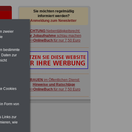
Sie möchten regelmäßig
informiert werden?
Anmeldung zum Newsletter
ACHTUNG
Nebentätigkeitsrecht:
en zweier
vor Jobaufnahme
schlau machen
ie
>>>
OnlineBuch
für nur 7,50 Euro
rn bestimmte
 Daten zur
nicht
-
FRAUEN
im Öffentlichen Dienst:
Hinweise und Ratschläge
ite Cookies
>>>
OnlineBuch
für nur 7,50 Euro
Ratgeber für nur 7,50 Euro
 in Form von
Beihilfe
in Bund und Ländern oder zum
Beamtenversorgungsrecht
s Links zur
 zu
mieren, wie
 Öff.
ACHTUNG
Nebentätigkeitsrecht:
m Jahr
vor Jobaufnahme
schlau machen