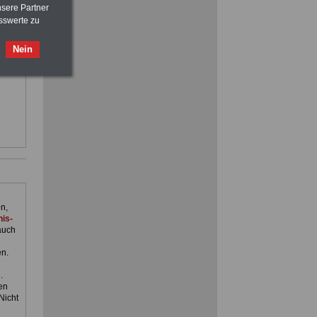
>>>
OnlineBuch
für nur 7,50 Euro
nsere Partner
sswerte zu
ilfe,
Nein
ienst.
FRAUEN
im Öffentlichen Dienst:
Hinweise und Ratschläge
>>>
OnlineBuch
für nur 7,50 Euro
n,
is-
auch
en.
.
en
Nicht