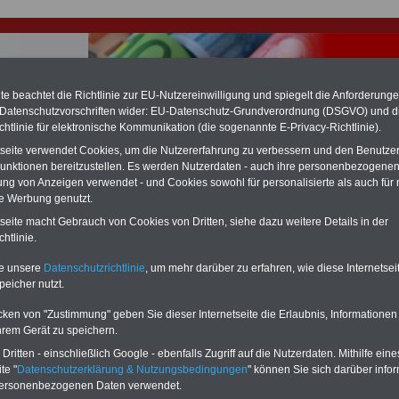
e beachtet die Richtlinie zur EU-Nutzereinwilligung und spiegelt die Anforderung
 Datenschutzvorschriften wider: EU-Datenschutz-Grundverordnung (DSGVO) und d
chtlinie für elektronische Kommunikation (die sogenannte E-Privacy-Richtlinie).
hlung für Beamte & Ruhestandsbeamte (zu geringe Alimentation)
tseite verwendet Cookies, um die Nutzererfahrung zu verbessern und den Benutze
fassungsgericht hat die Landesbesoldung von Berlin für die Jahre 2008 bis
unktionen bereitzustellen. Es werden Nutzerdaten - auch ihre personenbezogenen
assungswidrig erklärt (Berlin muss bis
März 2027 eine Neuregelung der
ung von Anzeigen verwendet - und Cookies sowohl für personalisierte als auch für 
schließen, die zun hohen Nachzahlungen führen wird). Auch beim Bund
te Werbung genutzt.
hestandsbeamte) wird es hohe Nachzahlungen geben (Medienberichten
en
alle (!) Beamte
zwischen mind.
3.000 und 13.000 Euro
,rechnen. Der INFO
tseite macht Gebrauch von Cookies von Dritten, siehe dazu weitere Details in der
hierzu eine Broschüre heraus, die unmittelbar nach dem Beschluss des
htlinie.
s der Bundesregierung vorgelegt wird (wahrscheinlich im Quartal.2026
Vor)Bestellung der Broschüre
.
te unsere
Datenschutzrichtlinie
, um mehr darüber zu erfahren, wie diese Internetse
peicher nutzt.
r Beamte und den öffentlichen Dienst in Hessen: Weitere
cken von "Zustimmung" geben Sie dieser Internetseite die Erlaubnis, Informationen
en in öffentlichen Sektor
hrem Gerät zu speichern.
ritten - einschließlich Google - ebenfalls Zugriff auf die Nutzerdaten. Mithilfe eine
-ABO
mit drei Ratgebern für nur
PDF-SERVICE: 10 Bücher bzw. eBooks
te "
Datenschutzerklärung & Nutzungsbedingungen
" können Sie sich darüber infor
Wissenswertes für Beamtinnen
wichtigen Themen für Beamte und dem
personenbezogenen Daten verwendet.
 Beamten-versorgungsrecht
Dienst
Zum Komplettpreis von 15 Euro i