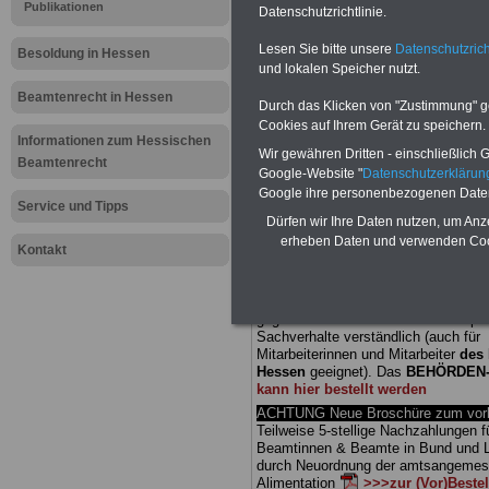
Publikationen
Datenschutzrichtlinie.
Meldung fü
Lesen Sie bitte unsere
Datenschutzrich
Besoldung in Hessen
und lokalen Speicher nutzt.
öffentliche
Beamtenrecht in Hessen
Durch das Klicken von "Zustimmung" geb
Beamtinne
Cookies auf Ihrem Gerät zu speichern.
Informationen zum Hessischen
Wir gewähren Dritten - einschließlich Go
Beamtenrecht
solidarisch 
Google-Website "
Datenschutzerkläru
Google ihre personenbezogenen Date
Service und Tipps
Dürfen wir Ihre Daten nutzen, um Anz
BEHÖRDEN-ABO
mit drei Ratgebern
erheben Daten und verwenden Cook
25,00 Euro: Wissenswertes für Bea
Kontakt
und Beamte, Beamten-versorgungsr
(Bund/Länder) sowie Beihilferecht i
Ländern. Alle drei Ratgeber sind über
gegliedert und erläutern auch kompliz
Sachverhalte verständlich (auch für
Mitarbeiterinnen und Mitarbeiter
des 
Hessen
geeignet).
Das
BEHÖRDEN
kann hier bestellt werden
ACHTUNG Neue Broschüre zum vorb
Teilweise 5-stellige Nachzahlungen f
Beamtinnen & Beamte in Bund und 
durch Neuordnung der amtsangeme
Alimentation
>>>zur (Vor)Beste