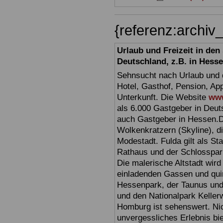
{referenz:archi
Urlaub und Freizeit in de
Deutschland, z.B. in Hess
Sehnsucht nach Urlaub und d
Hotel, Gasthof, Pension, Ap
Unterkunft. Die Website
www
als 6.000 Gastgeber in Deuts
auch Gastgeber in Hessen.D
Wolkenkratzern (Skyline), d
Modestadt. Fulda gilt als St
Rathaus und der Schlosspark 
Die malerische Altstadt wir
einladenden Gassen und quir
Hessenpark, der Taunus und 
und den Nationalpark Keller
Homburg ist sehenswert. Ni
unvergessliches Erlebnis bi