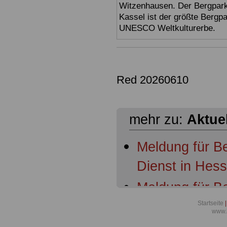
Witzenhausen. Der Bergpark
Kassel ist der größte Bergp
UNESCO Weltkulturerbe.
Red 20260610
mehr zu:
Aktue
Meldung für B
Dienst in Hes
Meldung für B
Dienst in Hess
Startseite
|
www.