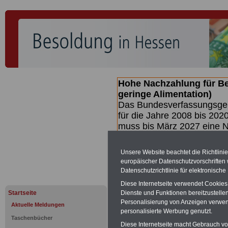
Hohe Nachzahlung für B
geringe Alimentation)
Das Bundesverfassungsgeri
für die Jahre 2008 bis 2020
muss bis
März 2027 eine N
die zun hohen Nachzahlun
(Beamte & Ruhestandsbea
Unsere Website beachtet die Richtlini
geben (Medienberichten z
europäischer Datenschutzvorschrifte
mind.
3.000 und 13.000 E
Datenschutzrichtlinie für elektronisch
hierzu eine Broschüre her
Diese Internetseite verwendet Cookie
des Gesetzentwurfs der Bu
Startseite
Dienste und Funktionen bereitzustell
(wahrscheinlich im Quarta
Personalisierung von Anzeigen verwende
Aktuelle Meldungen
Broschüre
.
personalisierte Werbung genutzt.
Taschenbücher
Diese Internetseite macht Gebrauch von