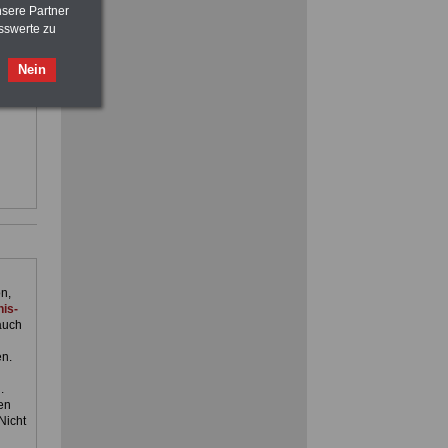
>>>
OnlineBuch
für nur 7,50 Euro
nsere Partner
sswerte zu
ilfe,
Nein
ienst.
FRAUEN
im Öffentlichen Dienst:
Hinweise und Ratschläge
>>>
OnlineBuch
für nur 7,50 Euro
n,
is-
auch
en.
.
en
Nicht