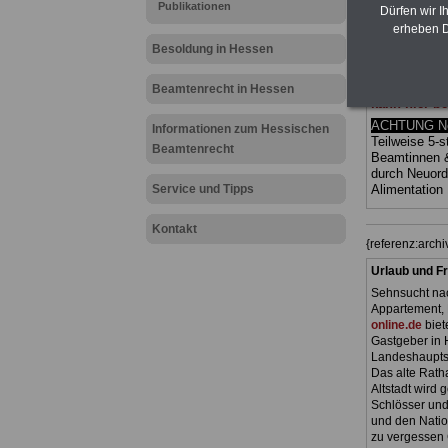
Publikationen
(Bund/Länder)
Dürfen wir I
Ländern. Alle
erheben D
gegliedert un
Besoldung in Hessen
Sachverhalte 
Mitarbeiterin
Hessen
geei
Beamtenrecht in Hessen
kann hier be
ACHTUNG Neu
Informationen zum Hessischen
Teilweise 5-s
Beamtenrecht
Beamtinnen 
durch Neuor
Service und Tipps
Alimentation
Kontakt
{referenz:arc
Urlaub und Fr
Sehnsucht nac
Appartement, 
online.de
biet
Gastgeber in 
Landeshauptst
Das alte Ratha
Altstadt wird
Schlösser und
und den Natio
zu vergessen 