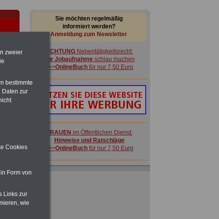
Sie möchten regelmäßig
informiert werden?
Anmeldung zum Newsletter
ACHTUNG
Nebentätigkeitsrecht:
en zweier
vor Jobaufnahme
schlau machen
ie
>>>
OnlineBuch
für nur 7,50 Euro
rn bestimmte
 Daten zur
nicht
-
FRAUEN
im Öffentlichen Dienst:
Hinweise und Ratschläge
ite Cookies
>>>
OnlineBuch
für nur 7,50 Euro
Ratgeber für nur 7,50 Euro
 in Form von
Beihilfe
in Bund und Ländern oder zum
Beamtenversorgungsrecht
s Links zur
 zu
mieren, wie
 Öff.
ACHTUNG
Nebentätigkeitsrecht:
m Jahr
vor Jobaufnahme
schlau machen