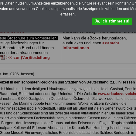
 sowie Beihilferecht in Bund und
können Sie zehn Bücher als eBook
hre Daten nutzen, um Anzeigen einzublenden, die für Sie relevant sein könnten? U
 drei Ratgeber sind übersichtlich
herunterladen, auch für Beschäftigte des
aten und verwenden Cookies, um personalisierte Anzeigen einzublenden und Me
d erläutern auch komplizierte
Landes Hessen
geeignet: die Bücher
erfassen.
verständlich (auch für
behandeln Beamtenrecht, Besoldung, Beih
Ja, ich stimme zu!
nen und Mitarbeiter
des Landes
Beamtenversorgung, Rund ums Geld,
gnet).
Das
BEHÖRDEN-ABO
>>>
Nebentätigkeitsrecht, Frauen im öffentl. D
stellt werden
und Berufseinstieg im öffentlichen Dienst.
e Broschüre zum vorbestellen:
Man kann die eBooks herunterladen,
tellige Nachzahlungen für
ausdrucken und lesen
>>>mehr
& Beamte in Bund und Ländern
Informationen
dnung der amtsangemessen
>>>zur (Vor)Bestellung
hiv_bm_0706_hessen}
eizeit in den schönsten Regionen und Städten von Deutschland, z.B. in Hessen
h Urlaub und dem richtigen Urlaubsquartier, ganz gleich ob Hotel, Gasthof, Pensio
Bauernhof, Reiterhof oder sonstige Unterkunft. Die Website
www.urlaubsverzeichn
et mehr als 6.000 Gastgeber in Deutschland, Österreich, Schweiz oder Italien, u.a. 
Hessen.Die Mainmetropole Frankfurt mit seinen Wolkenkratzern (Skyline), die
adt Wiesbaden ist die Modestadt. Fulda gilt als Stadt mit vielen Sehenswürdigkeit
us und der Schlosspark sind nur zwei der vielen Attraktionen hier. Die malerische
 geziert von hübschen Fachwerkhäusern, einladenden Gassen und quirligen Plätzen
 Burgen, der Hessenpark, der Taunus und das Felsenmeer. Es gibt Tropfsteinhöhl
nalpark Kellerwald-Edersee. Aber auch der Kurpark Bad Homburg ist sehenswert. 
Grube Messel. Ein unvergessliches Erlebnis bietet auch das Schloss Berlepsch in