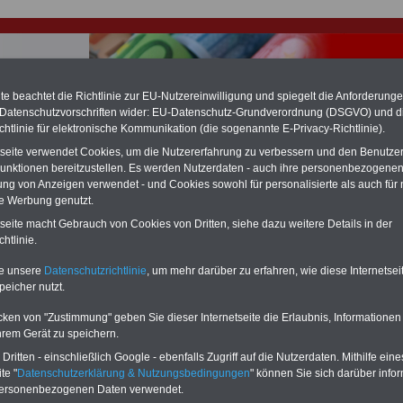
e beachtet die Richtlinie zur EU-Nutzereinwilligung und spiegelt die Anforderung
 Datenschutzvorschriften wider: EU-Datenschutz-Grundverordnung (DSGVO) und d
chtlinie für elektronische Kommunikation (die sogenannte E-Privacy-Richtlinie).
hlung für Beamte & Ruhestandsbeamte (zu geringe Alimentation)
tseite verwendet Cookies, um die Nutzererfahrung zu verbessern und den Benutze
fassungsgericht hat die Landesbesoldung von Berlin für die Jahre 2008 bis
unktionen bereitzustellen. Es werden Nutzerdaten - auch ihre personenbezogenen
assungswidrig erklärt (Berlin muss bis
März 2027 eine Neuregelung der
ung von Anzeigen verwendet - und Cookies sowohl für personalisierte als auch für 
schließen, die zun hohen Nachzahlungen führen wird). Auch beim Bund
te Werbung genutzt.
hestandsbeamte) wird es hohe Nachzahlungen geben (Medienberichten
en
alle (!) Beamte
zwischen mind.
3.000 und 13.000 Euro
,rechnen. Der INFO
tseite macht Gebrauch von Cookies von Dritten, siehe dazu weitere Details in der
hierzu eine Broschüre heraus, die unmittelbar nach dem Beschluss des
htlinie.
s der Bundesregierung vorgelegt wird (wahrscheinlich im Quartal.2026
Vor)Bestellung der Broschüre
.
te unsere
Datenschutzrichtlinie
, um mehr darüber zu erfahren, wie diese Internetse
peicher nutzt.
r Beamte und den öffentlichen Dienst in Hessen: Aktuelle
cken von "Zustimmung" geben Sie dieser Internetseite die Erlaubnis, Informationen
r Beamte und den öffentlichen Dienst in Hessen
hrem Gerät zu speichern.
ritten - einschließlich Google - ebenfalls Zugriff auf die Nutzerdaten. Mithilfe eine
-ABO
mit drei Ratgebern für nur
PDF-SERVICE: 10 Bücher bzw. eBooks
te "
Datenschutzerklärung & Nutzungsbedingungen
" können Sie sich darüber infor
Wissenswertes für Beamtinnen
wichtigen Themen für Beamte und dem
personenbezogenen Daten verwendet.
 Beamten-versorgungsrecht
Dienst
Zum Komplettpreis von 15 Euro i